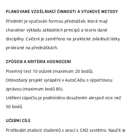
PLÁNOVANÉ VZDĚLÁVACÍ ČINNOSTI A VÝUKOVÉ METODY
Předmět je vyučován formou přednášek, které mají
charakter výkladu základních principů a teorie dané
disciplíny. Cvičení je zaměřeno na praktické zvládnutí látky
probrané na přednáškách.
ZPŮSOB A KRITÉRIA HODNOCENÍ
Písemný test 10 otázek (maximum 20 bodů).
Odevzdaný projekt vytápění v AutoCADu s výpočtovou
zprávou (maximum bodů 80).
Udělení zápočtu je podmíněno dosažením alespoň vice než
50 bodů.
UČEBNÍ CÍLE
Prohloubit znalosti studentů s prací s CAD systémy. Naučit je