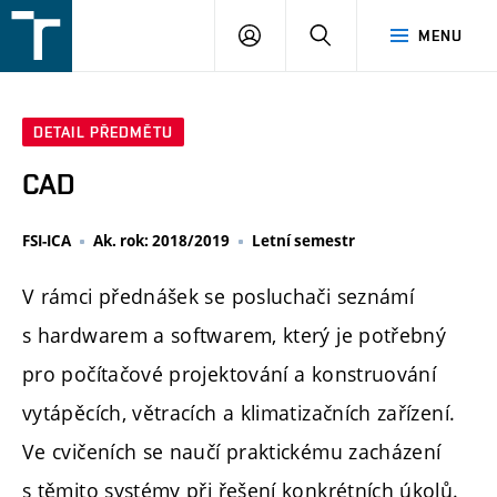
FSI
PŘIHLÁŠENÍ
HLEDAT
MENU
VUT
v
Brně
DETAIL PŘEDMĚTU
CAD
FSI-ICA
Ak. rok: 2018/2019
Letní semestr
V rámci přednášek se posluchači seznámí
s hardwarem a softwarem, který je potřebný
pro počítačové projektování a konstruování
vytápěcích, větracích a klimatizačních zařízení.
Ve cvičeních se naučí praktickému zacházení
s těmito systémy při řešení konkrétních úkolů.