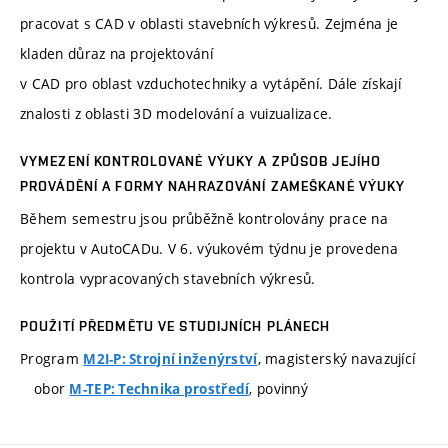
pracovat s CAD v oblasti stavebních výkresů. Zejména je
kladen důraz na projektování
v CAD pro oblast vzduchotechniky a vytápění. Dále získají
znalosti z oblasti 3D modelování a vuizualizace.
VYMEZENÍ KONTROLOVANÉ VÝUKY A ZPŮSOB JEJÍHO
PROVÁDĚNÍ A FORMY NAHRAZOVÁNÍ ZAMEŠKANÉ VÝUKY
Během semestru jsou průběžně kontrolovány prace na
projektu v AutoCADu. V 6. výukovém týdnu je provedena
kontrola vypracovaných stavebních výkresů.
POUŽITÍ PŘEDMĚTU VE STUDIJNÍCH PLÁNECH
Program
, magisterský navazující
M2I-P: Strojní inženýrství
obor
, povinný
M-TEP: Technika prostředí