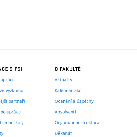
CE S FSI
O FAKULTĚ
lupráce
Aktuality
 ve výzkumu
Kalendář akcí
jší partneři
Ocenění a úspěchy
spolupráce
Absolventi
třední školy
Organizační struktura
ty
Děkanát