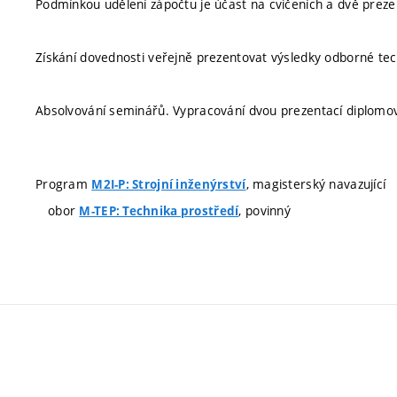
Podmínkou udělení zápočtu je účast na cvičeních a dvě prez
Získání dovednosti veřejně prezentovat výsledky odborné tec
Absolvování seminářů. Vypracování dvou prezentací diplomo
Program
, magisterský navazující
M2I-P: Strojní inženýrství
obor
, povinný
M-TEP: Technika prostředí