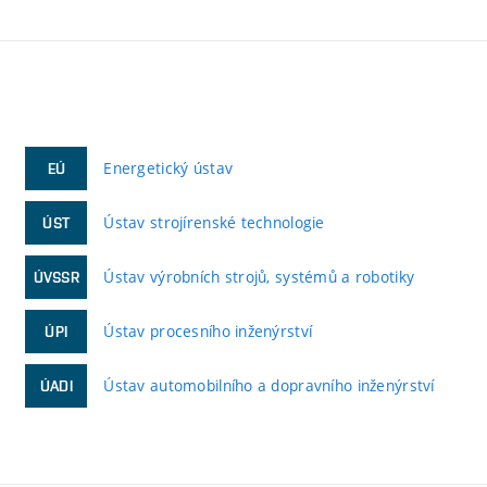
Energetický ústav
EÚ
Ústav strojírenské technologie
ÚST
Ústav výrobních strojů, systémů a robotiky
ÚVSSR
Ústav procesního inženýrství
ÚPI
Ústav automobilního a dopravního inženýrství
ÚADI