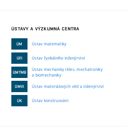
ÚSTAVY A VÝZKUMNÁ CENTRA
Ústav matematiky
ÚM
Ústav fyzikálního inženýrství
ÚFI
Ústav mechaniky těles, mechatroniky
ÚMTMB
a biomechaniky
Ústav materiálových věd a inženýrství
ÚMVI
Ústav konstruování
ÚK