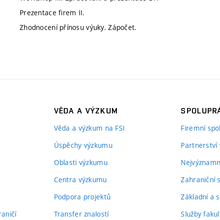
Prezentace firem II.
Zhodnocení přínosu výuky. Zápočet.
VĚDA A VÝZKUM
SPOLUPRÁ
Věda a výzkum na FSI
Firemní spo
Úspěchy výzkumu
Partnerství
Oblasti výzkumu
Nejvýznamně
Centra výzkumu
Zahraniční 
Podpora projektů
Základní a s
aničí
Transfer znalostí
Služby fakul