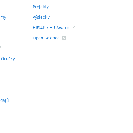
Projekty
týmy
Výsledky
HRS4R / HR Award
Open Science
příručky
údajů