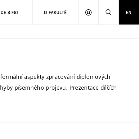
CE S FSI
O FAKULTĚ
EN
PŘIHLÁŠENÍ
HLEDAT
 formální aspekty zpracování diplomových
chyby písemného projevu. Prezentace dílčích