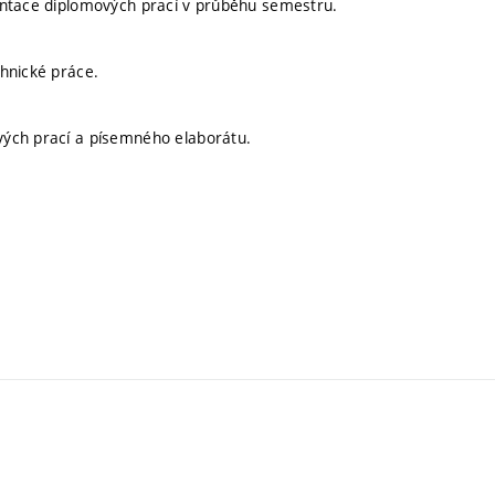
entace diplomových prací v průběhu semestru.
hnické práce.
vých prací a písemného elaborátu.