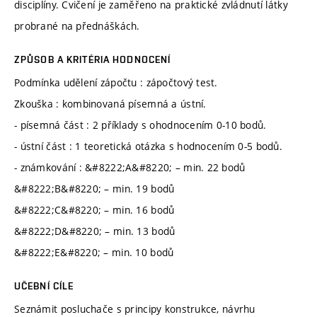
disciplíny. Cvičení je zaměřeno na praktické zvládnutí látky
probrané na přednáškách.
ZPŮSOB A KRITÉRIA HODNOCENÍ
Podmínka udělení zápočtu : zápočtový test.
Zkouška : kombinovaná písemná a ústní.
- písemná část : 2 příklady s ohodnocením 0-10 bodů.
- ústní část : 1 teoretická otázka s hodnocením 0-5 bodů.
- známkování : &#8222;A&#8220; – min. 22 bodů
&#8222;B&#8220; – min. 19 bodů
&#8222;C&#8220; – min. 16 bodů
&#8222;D&#8220; – min. 13 bodů
&#8222;E&#8220; – min. 10 bodů
UČEBNÍ CÍLE
Seznámit posluchače s principy konstrukce, návrhu