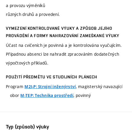
a provozu výměníků
různých druhů a provedení.
VYMEZENÍ KONTROLOVANÉ VÝUKY A ZPŮSOB JEJÍHO
PROVÁDĚNÍ A FORMY NAHRAZOVÁNÍ ZAMEŠKANÉ VÝUKY
Účast na cvičeních je povinná a je kontrolována vyučujícím.
Případnou absenci lze nahradit zpracováním dodatečných
výpočtových příkladů.
POUŽITÍ PŘEDMĚTU VE STUDIJNÍCH PLÁNECH
Program
, magisterský navazující
M2I-P: Strojní inženýrství
obor
, povinný
M-TEP: Technika prostředí
Typ (způsob) výuky