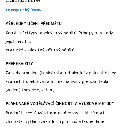
ZAJIŠŤUJE ÚSTAV
Energetický ústav
VÝSLEDKY UČENÍ PŘEDMĚTU
Konstrukční typy tepelných výměníků. Principy a metody
jejich návrhu.
Praktické znalosti výpočtu výměníků.
PREREKVIZITY
Základy proudění (laminární a turbulentní)v potrubích a ve
svazcích trubek a základní mechanismy přenosu tepla
(vedení, konvekce, záření).
PLÁNOVANÉ VZDĚLÁVACÍ ČINNOSTI A VÝUKOVÉ METODY
Předmět je vyučován formou přednášek, které mají
charakter výkladu základních principů a teorie dané