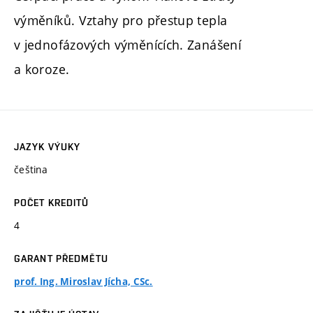
výměníků. Vztahy pro přestup tepla
v jednofázových výměnících. Zanášení
a koroze.
JAZYK VÝUKY
čeština
POČET KREDITŮ
4
GARANT PŘEDMĚTU
prof. Ing. Miroslav Jícha, CSc.