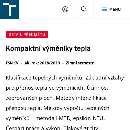
FSI
PŘIHLÁŠENÍ
HLEDAT
MENU
VUT
v
Brně
DETAIL PŘEDMĚTU
Kompaktní výměníky tepla
FSI-IKV
Ak. rok: 2018/2019
Zimní semestr
Klasifikace tepelných výměníků. Základní vztahy
pro přenos tepla ve výměnících. Účinnost
žebrovaných ploch. Metody intenzifikace
přenosu tepla. Metody výpočtu tepelných
výměníků – metoda LMTD, epsilon-NTU.
Čerpací práce a výkon. Tlakové ztráty