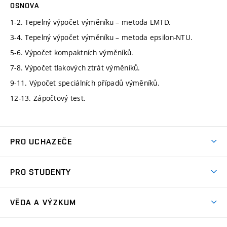
OSNOVA
1-2. Tepelný výpočet výměníku – metoda LMTD.
3-4. Tepelný výpočet výměníku – metoda epsilon-NTU.
5-6. Výpočet kompaktních výměníků.
7-8. Výpočet tlakových ztrát výměníků.
9-11. Výpočet speciálních případů výměníků.
12-13. Zápočtový test.
PRO UCHAZEČE
Studuj strojní inženýrství
PRO STUDENTY
Nabídka studia
Předměty
Ambasadoři studia
VĚDA A VÝZKUM
Studijní programy
Přijímačky
Věda a výzkum na FSI