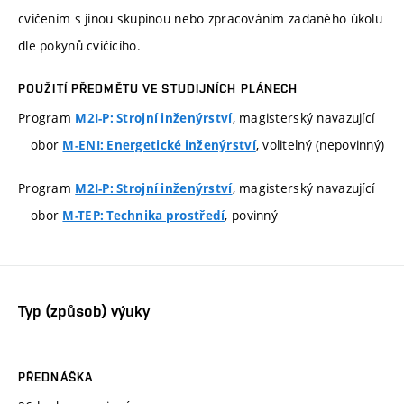
cvičením s jinou skupinou nebo zpracováním zadaného úkolu
dle pokynů cvičícího.
POUŽITÍ PŘEDMĚTU VE STUDIJNÍCH PLÁNECH
Program
, magisterský navazující
M2I-P: Strojní inženýrství
obor
, volitelný (nepovinný)
M-ENI: Energetické inženýrství
Program
, magisterský navazující
M2I-P: Strojní inženýrství
obor
, povinný
M-TEP: Technika prostředí
Typ (způsob) výuky
PŘEDNÁŠKA