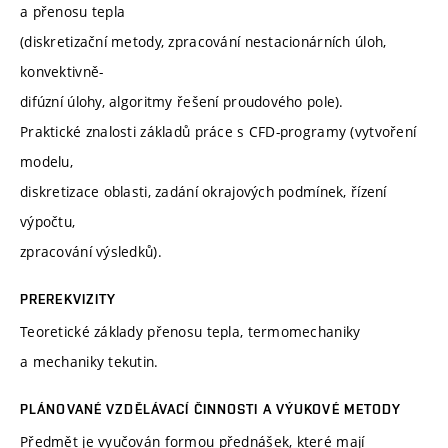
a přenosu tepla
(diskretizační metody, zpracování nestacionárních úloh,
konvektivně-
difúzní úlohy, algoritmy řešení proudového pole).
Praktické znalosti základů práce s CFD-programy (vytvoření
modelu,
diskretizace oblasti, zadání okrajových podmínek, řízení
výpočtu,
zpracování výsledků).
PREREKVIZITY
Teoretické základy přenosu tepla, termomechaniky
a mechaniky tekutin.
PLÁNOVANÉ VZDĚLÁVACÍ ČINNOSTI A VÝUKOVÉ METODY
Předmět je vyučován formou přednášek, které mají