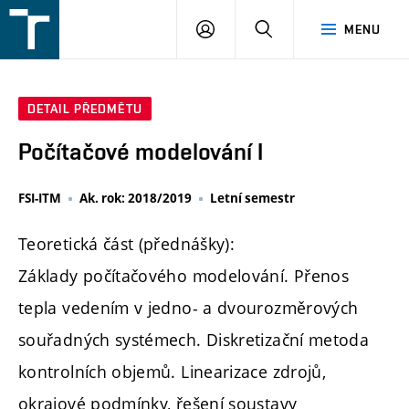
FSI
PŘIHLÁŠENÍ
HLEDAT
MENU
VUT
v
Brně
DETAIL PŘEDMĚTU
Počítačové modelování I
FSI-ITM
Ak. rok: 2018/2019
Letní semestr
Teoretická část (přednášky):
Základy počítačového modelování. Přenos
tepla vedením v jedno- a dvourozměrových
souřadných systémech. Diskretizační metoda
kontrolních objemů. Linearizace zdrojů,
okrajové podmínky, řešení soustavy