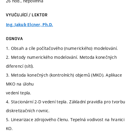
26 hod., nepovinná
VYUČUJÍCÍ / LEKTOR
Ing. Jakub Elcner, Ph.D.
OSNOVA
1. Obsah a cíle počítačového (numerického) modelování.
2. Metody numerického modelování. Metoda konečných
diferencí (sítí).
3. Metoda konečných (kontrolních) objemů (MKO). Aplikace
MKO na úlohu
vedení tepla.
4. Stacionární 2-D vedení tepla. Základní pravidla pro tvorbu
diskretizačních rovnic.
5. Linearizace zdrojového členu. Tepelná vodivost na hranici
KO.