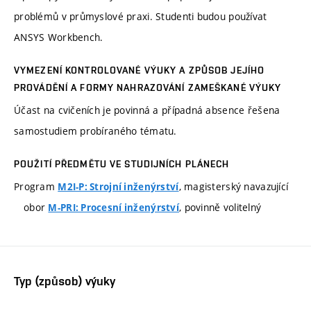
problémů v průmyslové praxi. Studenti budou používat
ANSYS Workbench.
VYMEZENÍ KONTROLOVANÉ VÝUKY A ZPŮSOB JEJÍHO
PROVÁDĚNÍ A FORMY NAHRAZOVÁNÍ ZAMEŠKANÉ VÝUKY
Účast na cvičeních je povinná a případná absence řešena
samostudiem probíraného tématu.
POUŽITÍ PŘEDMĚTU VE STUDIJNÍCH PLÁNECH
Program
, magisterský navazující
M2I-P: Strojní inženýrství
obor
, povinně volitelný
M-PRI: Procesní inženýrství
Typ (způsob) výuky