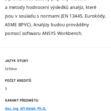
a metody hodnocení výsledků analýz, které
jsou v souladu s normami (EN 13445, Eurokódy,
ASME BPVC). Analýzy budou prováděny
pomocí softwaru ANSYS Workbench.
JAZYK VÝUKY
čeština
POČET KREDITŮ
3
GARANT PŘEDMĚTU
doc. Ing. Jiří Hájek, Ph.D.