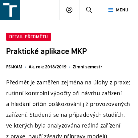
FSI
PŘIHLÁŠENÍ
HLEDAT
MENU
VUT
v
Brně
DETAIL PŘEDMĚTU
Praktické aplikace MKP
FSI-KAM
Ak. rok: 2018/2019
Zimní semestr
Předmět je zaměřen zejména na úlohy z praxe;
rutinní kontrolní výpočty při návrhu zařízení
a hledání příčin poškozování již provozovaných
zařízení. Studenti se na případových studiích,
ve kterých byla analyzována reálná zařízení
z praxe, naučí zásady přípravy modelů