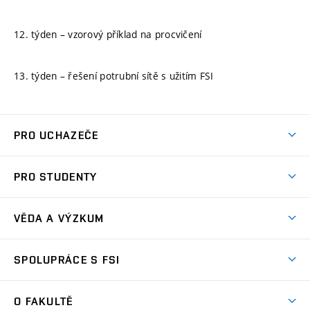
12. týden – vzorový příklad na procvičení
13. týden – řešení potrubní sítě s užitím FSI
PRO UCHAZEČE
Studuj strojní inženýrství
PRO STUDENTY
Nabídka studia
Předměty
Ambasadoři studia
VĚDA A VÝZKUM
Studijní programy
Přijímačky
Věda a výzkum na FSI
Studijní předpisy
SPOLUPRÁCE S FSI
Zápisy
Úspěchy výzkumu
Časový plán studia
Často kladené dotazy
Firemní spolupráce
Oblasti výzkumu
O FAKULTĚ
Pro prváky
Dny otevřených dveří