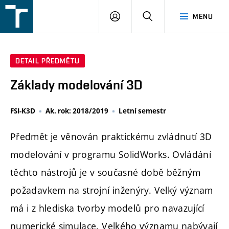
FSI
PŘIHLÁŠENÍ
HLEDAT
MENU
VUT
v
Brně
DETAIL PŘEDMĚTU
Základy modelování 3D
FSI-K3D
Ak. rok: 2018/2019
Letní semestr
Předmět je věnován praktickému zvládnutí 3D
modelování v programu SolidWorks. Ovládání
těchto nástrojů je v současné době běžným
požadavkem na strojní inženýry. Velký význam
má i z hlediska tvorby modelů pro navazující
numerické simulace. Velkého významu nabývají