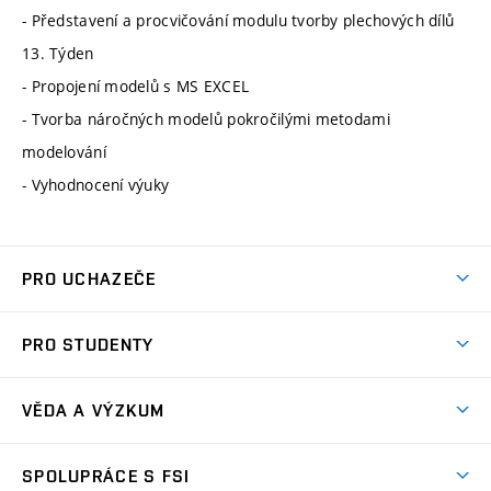
- Představení a procvičování modulu tvorby plechových dílů
13. Týden
- Propojení modelů s MS EXCEL
- Tvorba náročných modelů pokročilými metodami
modelování
- Vyhodnocení výuky
PRO UCHAZEČE
Studuj strojní inženýrství
PRO STUDENTY
Nabídka studia
Předměty
Ambasadoři studia
VĚDA A VÝZKUM
Studijní programy
Přijímačky
Věda a výzkum na FSI
Studijní předpisy
SPOLUPRÁCE S FSI
Zápisy