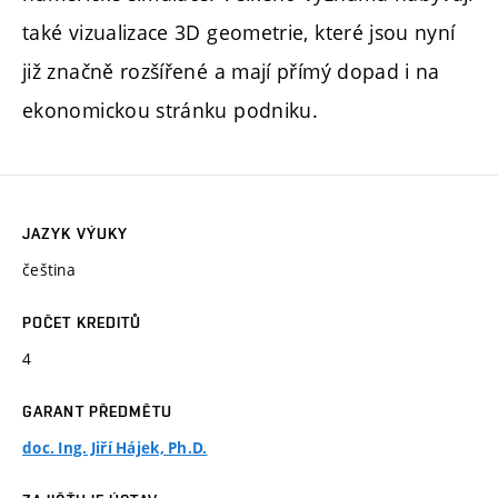
také vizualizace 3D geometrie, které jsou nyní
již značně rozšířené a mají přímý dopad i na
ekonomickou stránku podniku.
JAZYK VÝUKY
čeština
POČET KREDITŮ
4
GARANT PŘEDMĚTU
doc. Ing. Jiří Hájek, Ph.D.