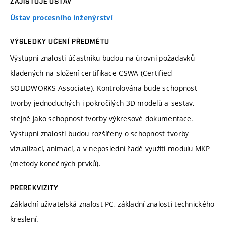
ZAJIŠŤUJE ÚSTAV
Ústav procesního inženýrství
VÝSLEDKY UČENÍ PŘEDMĚTU
Výstupní znalosti účastníku budou na úrovni požadavků
kladených na složení certifikace CSWA (Certified
SOLIDWORKS Associate). Kontrolována bude schopnost
tvorby jednoduchých i pokročilých 3D modelů a sestav,
stejně jako schopnost tvorby výkresové dokumentace.
Výstupní znalosti budou rozšířeny o schopnost tvorby
vizualizací, animací, a v neposlední řadě využití modulu MKP
(metody konečných prvků).
PREREKVIZITY
Základní uživatelská znalost PC, základní znalosti technického
kreslení.