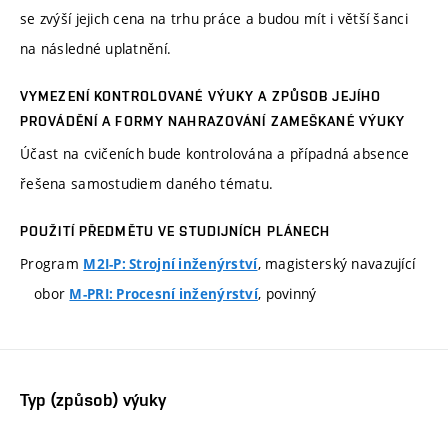
se zvýší jejich cena na trhu práce a budou mít i větší šanci
na následné uplatnění.
VYMEZENÍ KONTROLOVANÉ VÝUKY A ZPŮSOB JEJÍHO
PROVÁDĚNÍ A FORMY NAHRAZOVÁNÍ ZAMEŠKANÉ VÝUKY
Účast na cvičeních bude kontrolována a případná absence
řešena samostudiem daného tématu.
POUŽITÍ PŘEDMĚTU VE STUDIJNÍCH PLÁNECH
Program
, magisterský navazující
M2I-P: Strojní inženýrství
obor
, povinný
M-PRI: Procesní inženýrství
Typ (způsob) výuky