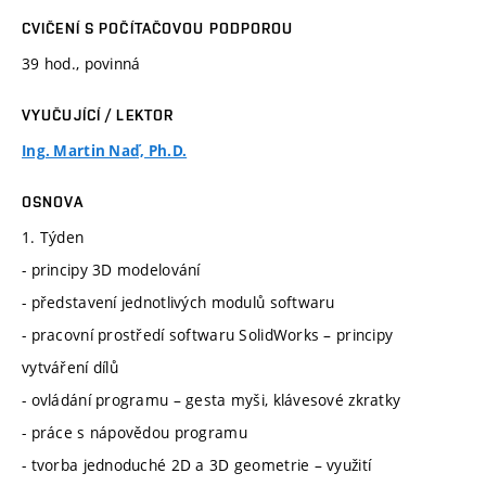
CVIČENÍ S POČÍTAČOVOU PODPOROU
39 hod., povinná
VYUČUJÍCÍ / LEKTOR
Ing. Martin Naď, Ph.D.
OSNOVA
1. Týden
- principy 3D modelování
- představení jednotlivých modulů softwaru
- pracovní prostředí softwaru SolidWorks – principy
vytváření dílů
- ovládání programu – gesta myši, klávesové zkratky
- práce s nápovědou programu
- tvorba jednoduché 2D a 3D geometrie – využití