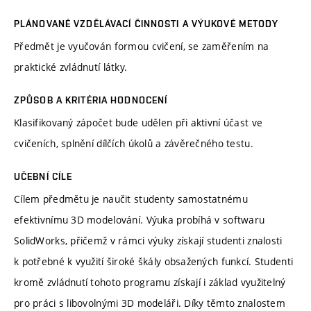
PLÁNOVANÉ VZDĚLÁVACÍ ČINNOSTI A VÝUKOVÉ METODY
Předmět je vyučován formou cvičení, se zaměřením na
praktické zvládnutí látky.
ZPŮSOB A KRITÉRIA HODNOCENÍ
Klasifikovaný zápočet bude udělen při aktivní účast ve
cvičeních, splnění dílčích úkolů a závěrečného testu.
UČEBNÍ CÍLE
Cílem předmětu je naučit studenty samostatnému
efektivnímu 3D modelování. Výuka probíhá v softwaru
SolidWorks, přičemž v rámci výuky získají studenti znalosti
k potřebné k využití široké škály obsažených funkcí. Studenti
kromě zvládnutí tohoto programu získají i základ využitelný
pro práci s libovolnými 3D modeláři. Díky těmto znalostem