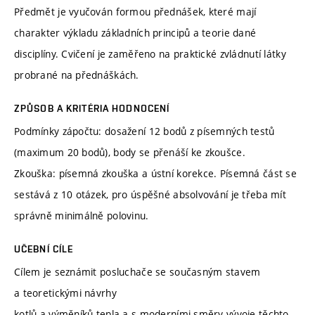
Předmět je vyučován formou přednášek, které mají
charakter výkladu základních principů a teorie dané
disciplíny. Cvičení je zaměřeno na praktické zvládnutí látky
probrané na přednáškách.
ZPŮSOB A KRITÉRIA HODNOCENÍ
Podmínky zápočtu: dosažení 12 bodů z písemných testů
(maximum 20 bodů), body se přenáší ke zkoušce.
Zkouška: písemná zkouška a ústní korekce. Písemná část se
sestává z 10 otázek, pro úspěšné absolvování je třeba mít
správně minimálně polovinu.
UČEBNÍ CÍLE
Cílem je seznámit posluchače se současným stavem
a teoretickými návrhy
kotlů a výměníků tepla a s moderními směry vývoje těchto