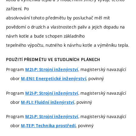
zařízení. Po
absolvování tohoto předmětu by posluchač měl mít
povědomí o druzích a vlastnostech paliv a jejich dopadu na
návrh kotle a bude schopen základního
tepelného výpočtu, nutného k návrhu kotle a výměníku tepla.
POUŽITÍ PŘEDMĚTU VE STUDIJNÍCH PLÁNECH
Program
, magisterský navazující
M2I-P: Strojní inženýrství
obor
, povinný
M-ENI: Energetické inženýrství
Program
, magisterský navazující
M2I-P: Strojní inženýrství
obor
, povinný
M-FLI: Fluidní inženýrství
Program
, magisterský navazující
M2I-P: Strojní inženýrství
obor
, povinný
M-TEP: Technika prostředí