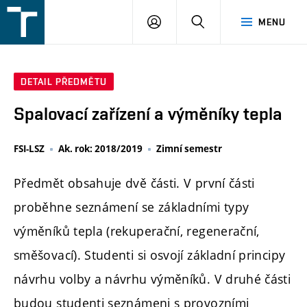
FSI
PŘIHLÁŠENÍ
HLEDAT
MENU
VUT
v
Brně
DETAIL PŘEDMĚTU
Spalovací zařízení a výměníky tepla
FSI-LSZ
Ak. rok: 2018/2019
Zimní semestr
Předmět obsahuje dvě části. V první části
proběhne seznámení se základními typy
výměníků tepla (rekuperační, regenerační,
směšovací). Studenti si osvojí základní principy
návrhu volby a návrhu výměníků. V druhé části
budou studenti seznámeni s provozními