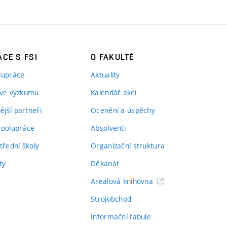
CE S FSI
O FAKULTĚ
lupráce
Aktuality
 ve výzkumu
Kalendář akcí
jší partneři
Ocenění a úspěchy
spolupráce
Absolventi
třední školy
Organizační struktura
ty
Děkanát
Areálová knihovna
Strojobchod
Informační tabule