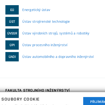
Energetický ústav
EÚ
Ústav strojírenské technologie
ÚST
Ústav výrobních strojů, systémů a robotiky
ÚVSSR
Ústav procesního inženýrství
ÚPI
Ústav automobilního a dopravního inženýrství
ÚADI
FAKULTA STROJNÍHO INŽENÝRSTVÍ
VYSOKÉ UČENÍ TECHNICKÉ V BRNĚ
 SOUBORY COOKIE
PŘIJÍMÁ
Technická 2896/2
www.fme.vutbr.cz