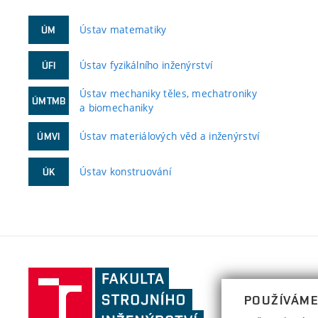
Ústav matematiky
ÚM
Ústav fyzikálního inženýrství
ÚFI
Ústav mechaniky těles, mechatroniky
ÚMTMB
a biomechaniky
Ústav materiálových věd a inženýrství
ÚMVI
Ústav konstruování
ÚK
Fakulta
strojního
POUŽÍVÁME
inženýrství,