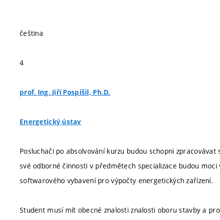
čeština
4
prof. Ing. Jiří Pospíšil, Ph.D.
Energetický ústav
Posluchači po absolvování kurzu budou schopni zpracovávat
své odborné činnosti v předmětech specializace budou moci 
softwarového vybavení pro výpočty energetických zařízení.
Student musí mít obecné znalosti znalosti oboru stavby a pro