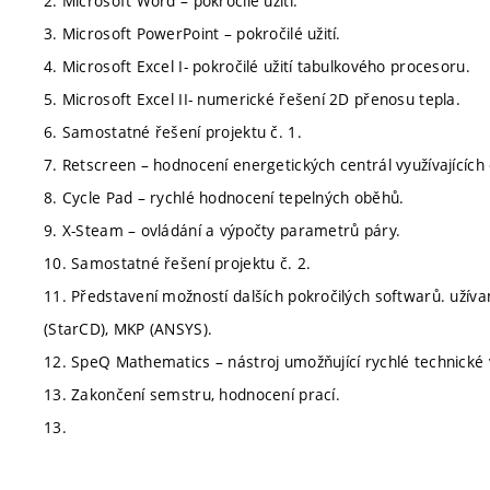
2. Microsoft Word – pokročilé užití.
3. Microsoft PowerPoint – pokročilé užití.
4. Microsoft Excel I- pokročilé užití tabulkového procesoru.
5. Microsoft Excel II- numerické řešení 2D přenosu tepla.
6. Samostatné řešení projektu č. 1.
7. Retscreen – hodnocení energetických centrál využívajících 
8. Cycle Pad – rychlé hodnocení tepelných oběhů.
9. X-Steam – ovládání a výpočty parametrů páry.
10. Samostatné řešení projektu č. 2.
11. Představení možností dalších pokročilých softwarů. užíva
(StarCD), MKP (ANSYS).
12. SpeQ Mathematics – nástroj umožňující rychlé technické 
13. Zakončení semstru, hodnocení prací.
13.