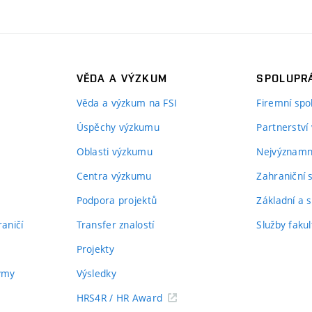
VĚDA A VÝZKUM
SPOLUPRÁ
Věda a výzkum na FSI
Firemní spo
Úspěchy výzkumu
Partnerství
Oblasti výzkumu
Nejvýznamně
Centra výzkumu
Zahraniční 
Podpora projektů
Základní a s
aničí
Transfer znalostí
Služby fakul
Projekty
týmy
Výsledky
HRS4R / HR Award