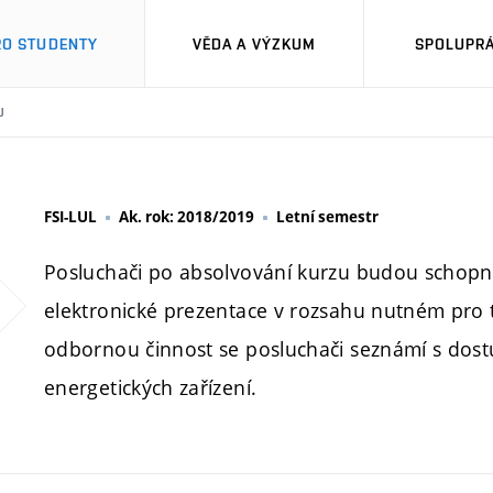
RO STUDENTY
VĚDA A VÝZKUM
SPOLUPRÁ
U
FSI-LUL
Ak. rok: 2018/2019
Letní semestr
Posluchači po absolvování kurzu budou schopni
elektronické prezentace v rozsahu nutném pro
odbornou činnost se posluchači seznámí s do
energetických zařízení.