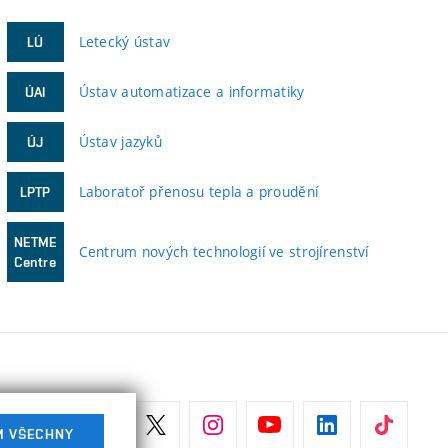
Letecký ústav
LÚ
Ústav automatizace a informatiky
ÚAI
Ústav jazyků
ÚJ
Laboratoř přenosu tepla a proudění
LPTP
NETME
Centrum nových technologií ve strojírenství
Centre
M VŠECHNY