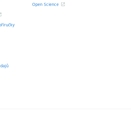
Open Science
příručky
údajů