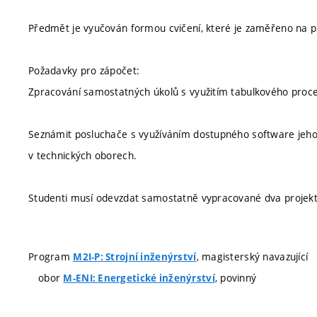
Předmět je vyučován formou cvičení, které je zaměřeno na pra
Požadavky pro zápočet:
Zpracování samostatných úkolů s využitím tabulkového proce
Seznámit posluchače s využíváním dostupného software jehož
v technických oborech.
Studenti musí odevzdat samostatně vypracované dva projek
Program
, magisterský navazující
M2I-P: Strojní inženýrství
obor
, povinný
M-ENI: Energetické inženýrství