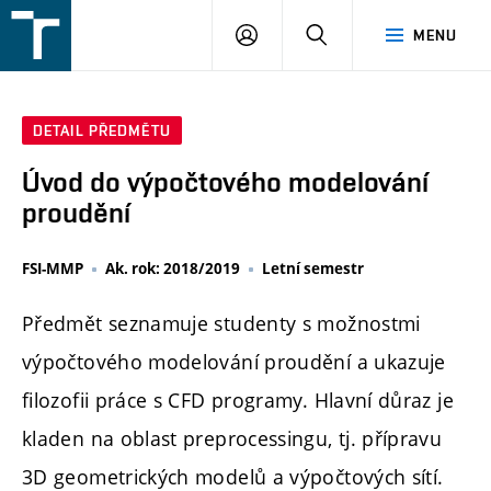
FSI
PŘIHLÁŠENÍ
HLEDAT
MENU
VUT
v
Brně
DETAIL PŘEDMĚTU
Úvod do výpočtového modelování
proudění
FSI-MMP
Ak. rok: 2018/2019
Letní semestr
Předmět seznamuje studenty s možnostmi
výpočtového modelování proudění a ukazuje
filozofii práce s CFD programy. Hlavní důraz je
kladen na oblast preprocessingu, tj. přípravu
3D geometrických modelů a výpočtových sítí.