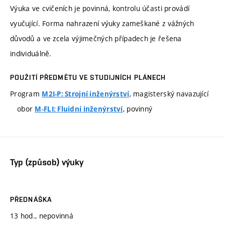
Výuka ve cvičeních je povinná, kontrolu účasti provádí
vyučující. Forma nahrazení výuky zameškané z vážných
důvodů a ve zcela výjimečných případech je řešena
individuálně.
POUŽITÍ PŘEDMĚTU VE STUDIJNÍCH PLÁNECH
Program
, magisterský navazující
M2I-P: Strojní inženýrství
obor
, povinný
M-FLI: Fluidní inženýrství
Typ (způsob) výuky
PŘEDNÁŠKA
13 hod., nepovinná