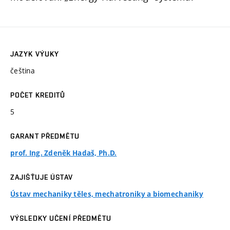
JAZYK VÝUKY
čeština
POČET KREDITŮ
5
GARANT PŘEDMĚTU
prof. Ing. Zdeněk Hadaš, Ph.D.
ZAJIŠŤUJE ÚSTAV
Ústav mechaniky těles, mechatroniky a biomechaniky
VÝSLEDKY UČENÍ PŘEDMĚTU