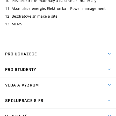
10. Piezoelektrické materiály a další smart materiály
11. Akumulace energie, Elektronika – Power management
12. Bezdrátové snímače a sítě
13. MEMS
PRO UCHAZEČE
Studuj strojní inženýrství
PRO STUDENTY
Nabídka studia
Předměty
Ambasadoři studia
VĚDA A VÝZKUM
Studijní programy
Přijímačky
Věda a výzkum na FSI
Studijní předpisy
SPOLUPRÁCE S FSI
Zápisy
Úspěchy výzkumu
Časový plán studia
Často kladené dotazy
Firemní spolupráce
Oblasti výzkumu