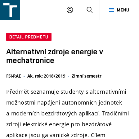
FSI
PŘIHLÁŠENÍ
HLEDAT
MENU
VUT
v
Brně
DETAIL PŘEDMĚTU
Alternativní zdroje energie v
mechatronice
FSI-RAE
Ak. rok: 2018/2019
Zimní semestr
Předmět seznamuje studenty s alternativními
možnostmi napájení autonomních jednotek
a moderních bezdrátových aplikací. Tradičními
zdroji elektrické energie pro bezdrátové
aplikace jsou galvanické zdroje. Cílem