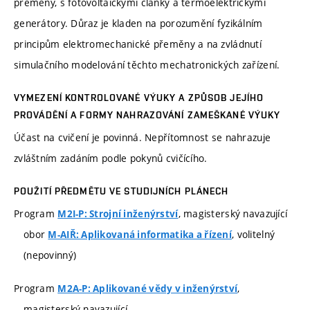
přeměny, s fotovoltaickými články a termoelektrickými
generátory. Důraz je kladen na porozumění fyzikálním
principům elektromechanické přeměny a na zvládnutí
simulačního modelování těchto mechatronických zařízení.
VYMEZENÍ KONTROLOVANÉ VÝUKY A ZPŮSOB JEJÍHO
PROVÁDĚNÍ A FORMY NAHRAZOVÁNÍ ZAMEŠKANÉ VÝUKY
Účast na cvičení je povinná. Nepřítomnost se nahrazuje
zvláštním zadáním podle pokynů cvičícího.
POUŽITÍ PŘEDMĚTU VE STUDIJNÍCH PLÁNECH
Program
, magisterský navazující
M2I-P: Strojní inženýrství
obor
, volitelný
M-AIŘ: Aplikovaná informatika a řízení
(nepovinný)
Program
,
M2A-P: Aplikované vědy v inženýrství
magisterský navazující