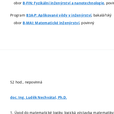
obor
, pov
B-FIN: Fyzikální inženýrství a nanotechnologie
Program
, bakalářský
B3A-P: Aplikované vědy v inženýrství
obor
, povinný
B-MAI: Matematické inženýrství
52 hod., nepovinná
doc. Ing. Luděk Nechvátal, Ph.D.
1. Úvod do matematické logiky, logická výstavba matematiky