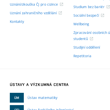
Uznání/zkouška ČJ pro cizince
Studium bez bariér
Uznání zahraničního vzdělání
Sociální bezpečí
Kontakty
Wellbeing
Zpracování osobních 
studentů
Studijní oddělení
Repetitoria
ÚSTAVY A VÝZKUMNÁ CENTRA
Ústav matematiky
ÚM
Ústav fyzikálního inženýrství