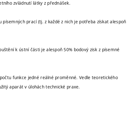
tního zvládnutí látky z přednášek.
 písemných prací (tj. z každé z nich je potřeba získat alespoň
uštění k ústní části je alespoň 50% bodový zisk z písemné
ho počtu funkce jedné reálné proměnné. Vedle teoretického
užitý aparát v úlohách technické praxe.