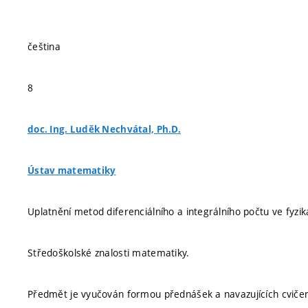
čeština
8
doc. Ing. Luděk Nechvátal, Ph.D.
Ústav matematiky
Uplatnění metod diferenciálního a integrálního počtu ve fyziká
Středoškolské znalosti matematiky.
Předmět je vyučován formou přednášek a navazujících cvičení