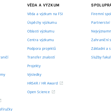
VĚDA A VÝZKUM
SPOLUPRÁ
Věda a výzkum na FSI
Firemní spo
Úspěchy výzkumu
Partnerství
Oblasti výzkumu
Nejvýznamně
Centra výzkumu
Zahraniční 
Podpora projektů
Základní a s
aničí
Transfer znalostí
Služby fakul
Projekty
týmy
Výsledky
HRS4R / HR Award
Open Science
příručky