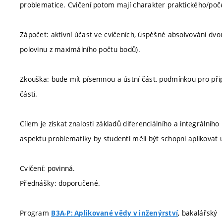
problematice. Cvičení potom mají charakter praktického/poče
Zápočet: aktivní účast ve cvičeních, úspěšné absolvování dvou
polovinu z maximálního počtu bodů).
Zkouška: bude mít písemnou a ústní část, podmínkou pro přip
části.
Cílem je získat znalosti základů diferenciálního a integrální
aspektu problematiky by studenti měli být schopni aplikovat 
Cvičení: povinná.
Přednášky: doporučené.
Program
, bakalářský
B3A-P: Aplikované vědy v inženýrství