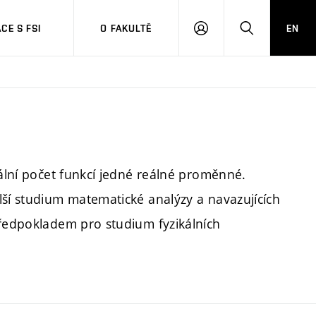
CE S FSI
O FAKULTĚ
EN
PŘIHLÁŠENÍ
HLEDAT
rální počet funkcí jedné reálné proměnné.
lší studium matematické analýzy a navazujících
předpokladem pro studium fyzikálních