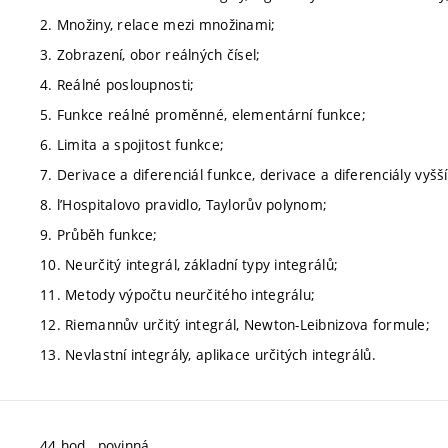
2. Množiny, relace mezi množinami;
3. Zobrazení, obor reálných čísel;
4. Reálné posloupnosti;
5. Funkce reálné proměnné, elementární funkce;
6. Limita a spojitost funkce;
7. Derivace a diferenciál funkce, derivace a diferenciály vyšš
8. l’Hospitalovo pravidlo, Taylorův polynom;
9. Průběh funkce;
10. Neurčitý integrál, základní typy integrálů;
11. Metody výpočtu neurčitého integrálu;
12. Riemannův určitý integrál, Newton-Leibnizova formule;
13. Nevlastní integrály, aplikace určitých integrálů.
44 hod., povinná