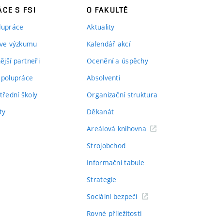
CE S FSI
O FAKULTĚ
lupráce
Aktuality
 ve výzkumu
Kalendář akcí
jší partneři
Ocenění a úspěchy
spolupráce
Absolventi
třední školy
Organizační struktura
ty
Děkanát
Areálová knihovna
Strojobchod
Informační tabule
Strategie
Sociální bezpečí
Rovné příležitosti