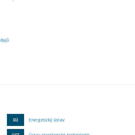
údajů
Energetický ústav
EÚ
Ústav strojírenské technologie