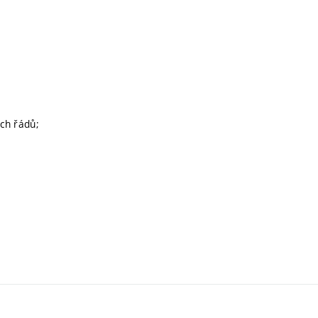
ích řádů;