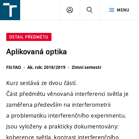
FSI
PŘIHLÁŠENÍ
HLEDAT
MENU
VUT
v
Brně
DETAIL PŘEDMĚTU
Aplikovaná optika
FSI-TAO
Ak. rok: 2018/2019
Zimní semestr
Kurz sestává ze dvou částí.
Část předmětu věnovaná interferenci světla je
zaměřena především na interferometrii
a problematiku interferenčního experimentu.
Jsou vyloženy a prakticky dokumentovány:
koherence světla, kontrast interferenčního