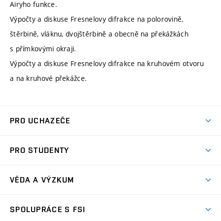
Airyho funkce.
Výpočty a diskuse Fresnelovy difrakce na polorovině,
štěrbině, vláknu, dvojštěrbině a obecně na překážkách
s přímkovými okraji.
Výpočty a diskuse Fresnelovy difrakce na kruhovém otvoru
a na kruhové překážce.
PRO UCHAZEČE
Studuj strojní inženýrství
PRO STUDENTY
Nabídka studia
Předměty
Ambasadoři studia
VĚDA A VÝZKUM
Studijní programy
Přijímačky
Věda a výzkum na FSI
Studijní předpisy
SPOLUPRÁCE S FSI
Zápisy
Úspěchy výzkumu