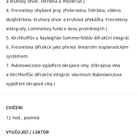
a kruhový otvor, štěrbina a mezikruží.)
4. Fresnelovy ohybové jevy. (Polorovina, štěrbina, vlákno,
dvojštěrbina, kruhový otvor a kruhová překážka, Fresnelovy
intergrály, Lommelovy funkce dvou proměnných.)
5. Kirchhoffův a Rayleighův-Sommerfeldův difrakční integrál.
6. Fresnelova difrakce jako přenos lineárním isoplanatickým
systémem.
7. Rubinowiczovo vyjádření okrajové vlny. (Okrajová vlna
a Kirchhoffův difrakční integrál, vlastnosti Rubinowiczova
vyjádření okrajové vlny.)
CVIČENÍ
12 hod., povinná
VYUČUJÍCÍ / LEKTOR