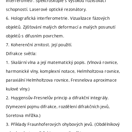
interferometr. Spektroskopie s vysokou rozlišovací
schopností. Laserové optické rezonátory.
6. Holografická interferometrie. Vizualizace fázových
objektů. Zjišťování malých deformací a malých posunutí
objektů s difusním povrchem.
7. Koherenční zrnitost. Její použití.
Difrakce světla:
1. Skalární vlna a její matematický popis. (Vlnová rovnice,
harmonické vlny, komplexní notace, Helmholtzova rovnice,
paraxiální Helmholtzova rovnice, Fresnelova aproximace
kulové vlny.)
2. Huygensův-Fresnelův princip a difrakční integrály.
(Vymezení pojmu difrakce, rozdělení difrakčních jevů,
Soretova mřížka.)
3. Příklady Fraunhoferových ohybových jevů. (Obdélníkový