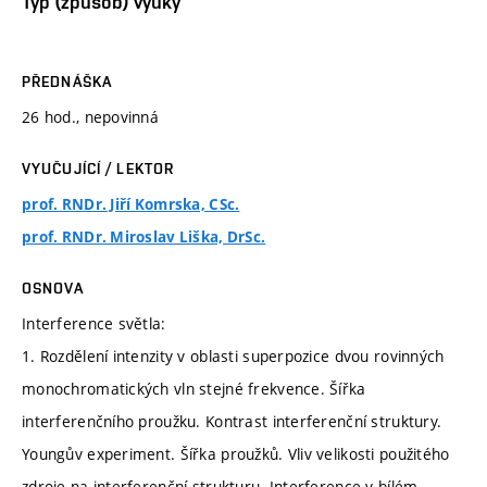
Typ (způsob) výuky
PŘEDNÁŠKA
26 hod., nepovinná
VYUČUJÍCÍ / LEKTOR
prof. RNDr. Jiří Komrska, CSc.
prof. RNDr. Miroslav Liška, DrSc.
OSNOVA
Interference světla:
1. Rozdělení intenzity v oblasti superpozice dvou rovinných
monochromatických vln stejné frekvence. Šířka
interferenčního proužku. Kontrast interferenční struktury.
Youngův experiment. Šířka proužků. Vliv velikosti použitého
zdroje na interferenční strukturu. Interference v bílém