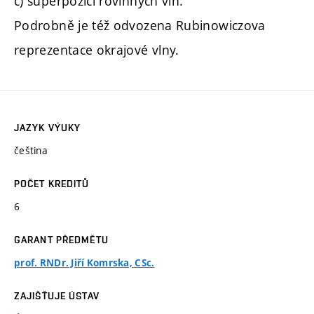
c) superpozicí rovinných vln.
Podrobně je též odvozena Rubinowiczova
reprezentace okrajové vlny.
JAZYK VÝUKY
čeština
POČET KREDITŮ
6
GARANT PŘEDMĚTU
prof. RNDr. Jiří Komrska, CSc.
ZAJIŠŤUJE ÚSTAV