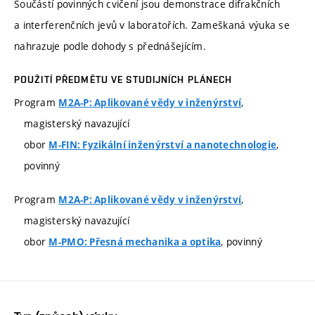
Součástí povinných cvičení jsou demonstrace difrakčních
a interferenčních jevů v laboratořích. Zameškaná výuka se
nahrazuje podle dohody s přednášejícím.
POUŽITÍ PŘEDMĚTU VE STUDIJNÍCH PLÁNECH
Program
,
M2A-P: Aplikované vědy v inženýrství
magisterský navazující
obor
,
M-FIN: Fyzikální inženýrství a nanotechnologie
povinný
Program
,
M2A-P: Aplikované vědy v inženýrství
magisterský navazující
obor
, povinný
M-PMO: Přesná mechanika a optika