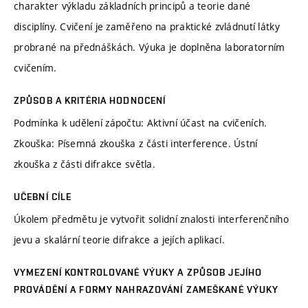
charakter výkladu základních principů a teorie dané
disciplíny. Cvičení je zaměřeno na praktické zvládnutí látky
probrané na přednáškách. Výuka je doplněna laboratorním
cvičením.
ZPŮSOB A KRITÉRIA HODNOCENÍ
Podmínka k udělení zápočtu: Aktivní účast na cvičeních.
Zkouška: Písemná zkouška z části interference. Ústní
zkouška z části difrakce světla.
UČEBNÍ CÍLE
Úkolem předmětu je vytvořit solidní znalosti interferenčního
jevu a skalární teorie difrakce a jejích aplikací.
VYMEZENÍ KONTROLOVANÉ VÝUKY A ZPŮSOB JEJÍHO
PROVÁDĚNÍ A FORMY NAHRAZOVÁNÍ ZAMEŠKANÉ VÝUKY