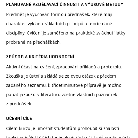
PLÁNOVANÉ VZDĚLÁVACÍ ČINNOSTI A VÝUKOVÉ METODY
Předmět je vyučován formou přednášek, které mají
charakter výkladu základních principů a teorie dané
disciplíny. Cvičení je zaměřeno na praktické zvládnutí látky
probrané na přednáškách.
ZPŮSOB A KRITÉRIA HODNOCENÍ
Aktivní účast na cvičení, zpracování příkladů a protokolu.
Zkouška je ústní a skládá se ze dvou otázek z předem
zadaného seznamu, k třicetiminutové přípravě je možno
použít jakoukoliv literaturu včetně vlastních poznámek
z přednášek.
UČEBNÍ CÍLE
Cílem kurzu je umožnit studentům prohoubit si znalosti
funkcí nejdůležitějších technologických přístrojů používaných