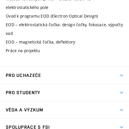
elektrostatického pole
Úvod k programu EOD (Electron Optical Design)
EOD – elektrostatická čočka: design čočky, fokusace, výpočty
vad
EOD – magnetická čočka, deflektory
Práce na projektu
PRO UCHAZEČE
Studuj strojní inženýrství
PRO STUDENTY
Nabídka studia
Předměty
Ambasadoři studia
VĚDA A VÝZKUM
Studijní programy
Přijímačky
Věda a výzkum na FSI
Studijní předpisy
SPOLUPRÁCE S FSI
Zápisy