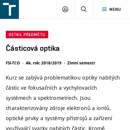
FSI
PŘIHLÁŠENÍ
HLEDAT
MENU
VUT
v
Brně
DETAIL PŘEDMĚTU
Částicová optika
FSI-TCO
Ak. rok: 2018/2019
Zimní semestr
Kurz se zabývá problematikou optiky nabitých
částic ve fokusačních a vychylovacích
systémech a spektrometrech. Jsou
charakterizovány zdroje elektronů a iontů,
optické prvky a systémy přístrojů a zařízení
využívající svazky nabitých částic. Kromě