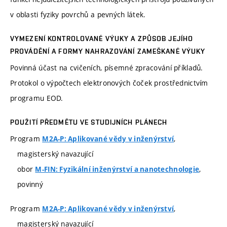
v oblasti fyziky povrchů a pevných látek.
VYMEZENÍ KONTROLOVANÉ VÝUKY A ZPŮSOB JEJÍHO
PROVÁDĚNÍ A FORMY NAHRAZOVÁNÍ ZAMEŠKANÉ VÝUKY
Povinná účast na cvičeních, písemné zpracování příkladů.
Protokol o výpočtech elektronových čoček prostřednictvím
programu EOD.
POUŽITÍ PŘEDMĚTU VE STUDIJNÍCH PLÁNECH
Program
,
M2A-P: Aplikované vědy v inženýrství
magisterský navazující
obor
,
M-FIN: Fyzikální inženýrství a nanotechnologie
povinný
Program
,
M2A-P: Aplikované vědy v inženýrství
magisterský navazující