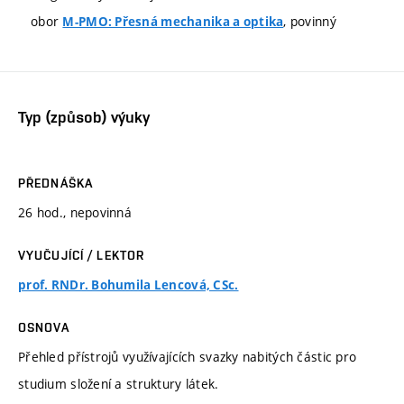
obor
, povinný
M-PMO: Přesná mechanika a optika
Typ (způsob) výuky
PŘEDNÁŠKA
26 hod., nepovinná
VYUČUJÍCÍ / LEKTOR
prof. RNDr. Bohumila Lencová, CSc.
OSNOVA
Přehled přístrojů využívajících svazky nabitých částic pro
studium složení a struktury látek.