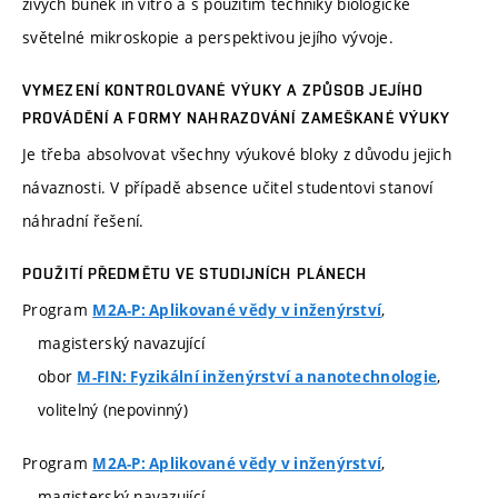
živých buněk in vitro a s použitím techniky biologické
světelné mikroskopie a perspektivou jejího vývoje.
VYMEZENÍ KONTROLOVANÉ VÝUKY A ZPŮSOB JEJÍHO
PROVÁDĚNÍ A FORMY NAHRAZOVÁNÍ ZAMEŠKANÉ VÝUKY
Je třeba absolvovat všechny výukové bloky z důvodu jejich
návaznosti. V případě absence učitel studentovi stanoví
náhradní řešení.
POUŽITÍ PŘEDMĚTU VE STUDIJNÍCH PLÁNECH
Program
,
M2A-P: Aplikované vědy v inženýrství
magisterský navazující
obor
,
M-FIN: Fyzikální inženýrství a nanotechnologie
volitelný (nepovinný)
Program
,
M2A-P: Aplikované vědy v inženýrství
magisterský navazující