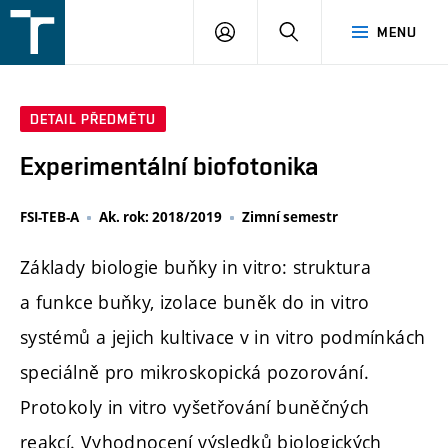
FSI
PŘIHLÁŠENÍ
HLEDAT
MENU
VUT
v
Brně
DETAIL PŘEDMĚTU
Experimentální biofotonika
FSI-TEB-A
Ak. rok: 2018/2019
Zimní semestr
Základy biologie buňky in vitro: struktura
a funkce buňky, izolace buněk do in vitro
systémů a jejich kultivace v in vitro podmínkách
speciálně pro mikroskopická pozorování.
Protokoly in vitro vyšetřování buněčných
reakcí. Vyhodnocení výsledků biologických