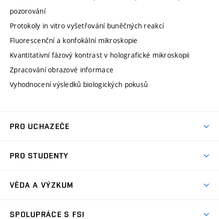
pozorování
Protokoly in vitro vyšetřování buněčných reakcí
Fluorescenční a konfokální mikroskopie
Kvantitativní fázový kontrast v holografické mikroskopii
Zpracování obrazové informace
Vyhodnocení výsledků biologických pokusů
PRO UCHAZEČE
Studuj strojní inženýrství
PRO STUDENTY
Nabídka studia
Předměty
Ambasadoři studia
VĚDA A VÝZKUM
Studijní programy
Přijímačky
Věda a výzkum na FSI
Studijní předpisy
SPOLUPRÁCE S FSI
Zápisy