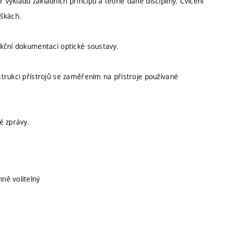
ýkladu základních principů a teorie dané disciplíny. Cvičení
áškách.
kční dokumentaci optické soustavy.
trukci přístrojů se zaměřením na přístroje používané
é zprávy.
nně volitelný