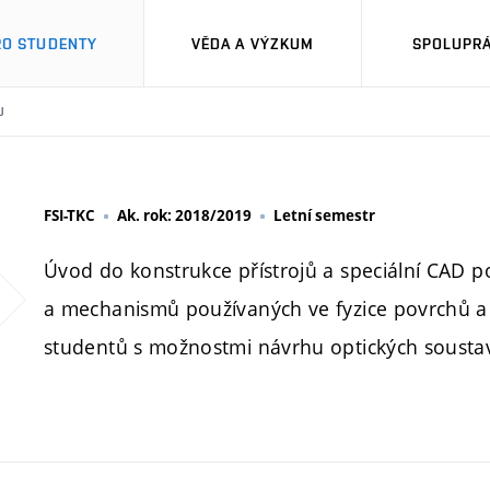
RO STUDENTY
VĚDA A VÝZKUM
SPOLUPRÁ
U
FSI-TKC
Ak. rok: 2018/2019
Letní semestr
Úvod do konstrukce přístrojů a speciální CAD p
a mechanismů používaných ve fyzice povrchů a 
studentů s možnostmi návrhu optických soustav