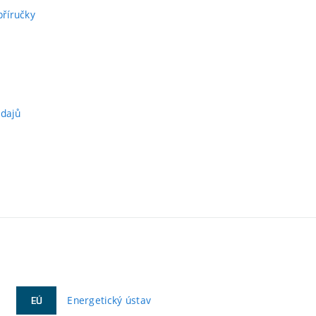
příručky
údajů
Energetický ústav
EÚ