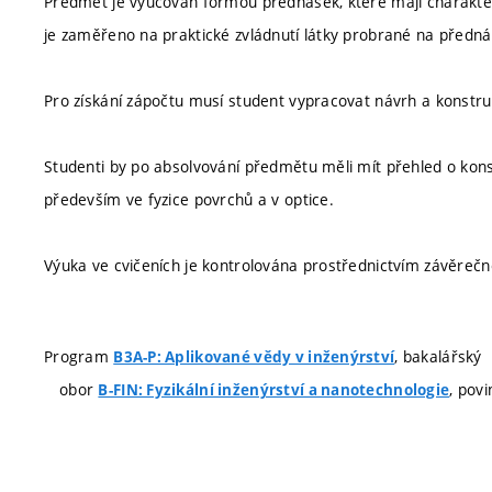
Předmět je vyučován formou přednášek, které mají charakter v
je zaměřeno na praktické zvládnutí látky probrané na předn
Pro získání zápočtu musí student vypracovat návrh a konstru
Studenti by po absolvování předmětu měli mít přehled o kons
především ve fyzice povrchů a v optice.
Výuka ve cvičeních je kontrolována prostřednictvím závěrečn
Program
, bakalářský
B3A-P: Aplikované vědy v inženýrství
obor
, povi
B-FIN: Fyzikální inženýrství a nanotechnologie