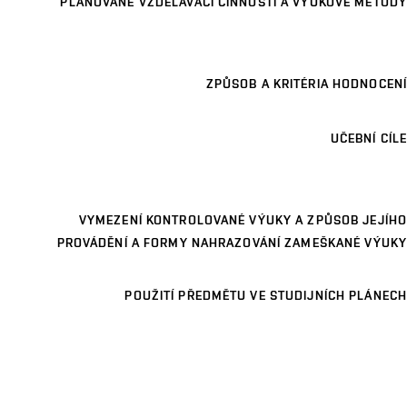
PLÁNOVANÉ VZDĚLÁVACÍ ČINNOSTI A VÝUKOVÉ METODY
ZPŮSOB A KRITÉRIA HODNOCENÍ
UČEBNÍ CÍLE
VYMEZENÍ KONTROLOVANÉ VÝUKY A ZPŮSOB JEJÍHO
PROVÁDĚNÍ A FORMY NAHRAZOVÁNÍ ZAMEŠKANÉ VÝUKY
POUŽITÍ PŘEDMĚTU VE STUDIJNÍCH PLÁNECH