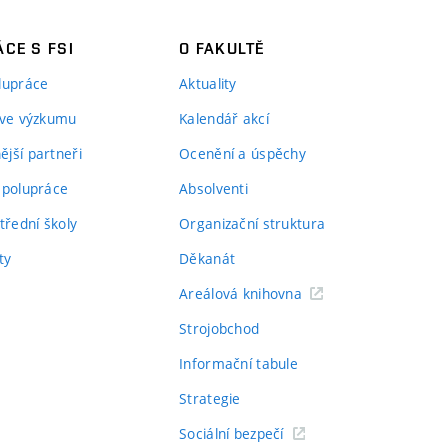
CE S FSI
O FAKULTĚ
lupráce
Aktuality
 ve výzkumu
Kalendář akcí
jší partneři
Ocenění a úspěchy
spolupráce
Absolventi
třední školy
Organizační struktura
ty
Děkanát
Areálová knihovna
Strojobchod
Informační tabule
Strategie
Sociální bezpečí