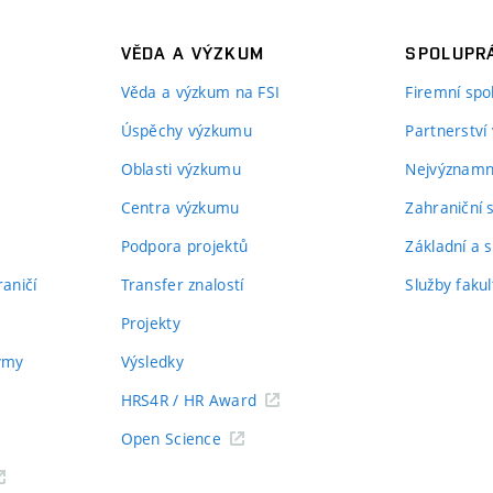
VĚDA A VÝZKUM
SPOLUPRÁ
Věda a výzkum na FSI
Firemní spo
Úspěchy výzkumu
Partnerství
Oblasti výzkumu
Nejvýznamně
Centra výzkumu
Zahraniční 
Podpora projektů
Základní a s
aničí
Transfer znalostí
Služby fakul
Projekty
týmy
Výsledky
HRS4R / HR Award
Open Science