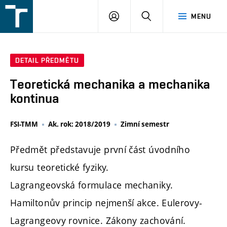
FSI
PŘIHLÁŠENÍ
HLEDAT
MENU
VUT
v
Brně
DETAIL PŘEDMĚTU
Teoretická mechanika a mechanika
kontinua
FSI-TMM
Ak. rok: 2018/2019
Zimní semestr
Předmět představuje první část úvodního
kursu teoretické fyziky.
Lagrangeovská formulace mechaniky.
Hamiltonův princip nejmenší akce. Eulerovy-
Lagrangeovy rovnice. Zákony zachování.