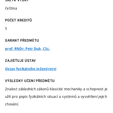
JAZYK VÝUKY
čeština
POČET KREDITŮ
5
GARANT PŘEDMĚTU
prof. RNDr. Petr Dub, CSc.
ZAJIŠŤUJE ÚSTAV
Ústav fyzikálního inženýrství
VÝSLEDKY UČENÍ PŘEDMĚTU
Znalost základních zákonů klasické mechaniky a schopnost je
užít pro popis fyzikálních situací a systémů a vysvětlení jejich
chování.