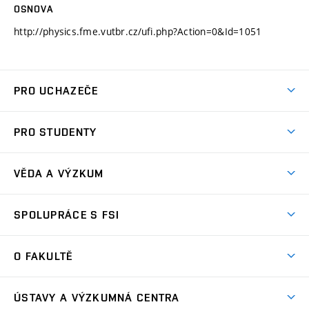
OSNOVA
http://physics.fme.vutbr.cz/ufi.php?Action=0&Id=1051
PRO UCHAZEČE
Studuj strojní inženýrství
PRO STUDENTY
Nabídka studia
Předměty
Ambasadoři studia
VĚDA A VÝZKUM
Studijní programy
Přijímačky
Věda a výzkum na FSI
Studijní předpisy
SPOLUPRÁCE S FSI
Zápisy
Úspěchy výzkumu
Časový plán studia
Často kladené dotazy
Firemní spolupráce
Oblasti výzkumu
O FAKULTĚ
Pro prváky
Dny otevřených dveří
Partnerství ve výzkumu
Centra výzkumu
Studium a stáže v zahraničí
Aktuality
Mobilní aplikace
Nejvýznamnější partneři
ÚSTAVY A VÝZKUMNÁ CENTRA
Podpora projektů
Odborná praxe