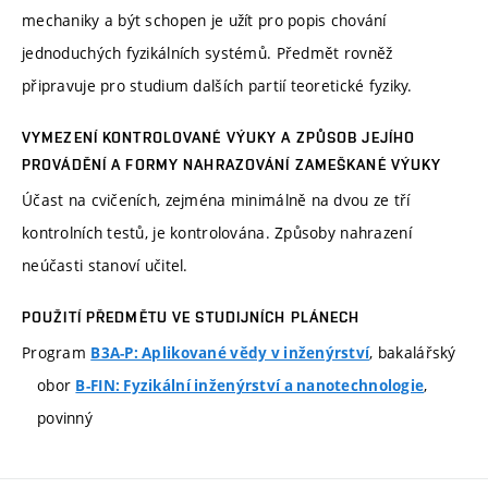
mechaniky a být schopen je užít pro popis chování
jednoduchých fyzikálních systémů. Předmět rovněž
připravuje pro studium dalších partií teoretické fyziky.
VYMEZENÍ KONTROLOVANÉ VÝUKY A ZPŮSOB JEJÍHO
PROVÁDĚNÍ A FORMY NAHRAZOVÁNÍ ZAMEŠKANÉ VÝUKY
Účast na cvičeních, zejména minimálně na dvou ze tří
kontrolních testů, je kontrolována. Způsoby nahrazení
neúčasti stanoví učitel.
POUŽITÍ PŘEDMĚTU VE STUDIJNÍCH PLÁNECH
Program
, bakalářský
B3A-P: Aplikované vědy v inženýrství
obor
,
B-FIN: Fyzikální inženýrství a nanotechnologie
povinný