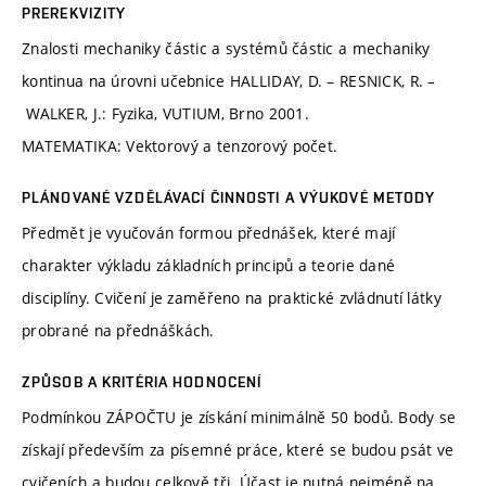
PREREKVIZITY
Znalosti mechaniky částic a systémů částic a mechaniky
kontinua na úrovni učebnice HALLIDAY, D. – RESNICK, R. –
WALKER, J.: Fyzika, VUTIUM, Brno 2001.
MATEMATIKA: Vektorový a tenzorový počet.
PLÁNOVANÉ VZDĚLÁVACÍ ČINNOSTI A VÝUKOVÉ METODY
Předmět je vyučován formou přednášek, které mají
charakter výkladu základních principů a teorie dané
disciplíny. Cvičení je zaměřeno na praktické zvládnutí látky
probrané na přednáškách.
ZPŮSOB A KRITÉRIA HODNOCENÍ
Podmínkou ZÁPOČTU je získání minimálně 50 bodů. Body se
získají především za písemné práce, které se budou psát ve
cvičeních a budou celkově tři. Účast je nutná nejméně na