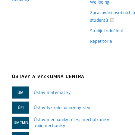
Wellbeing
Zpracování osobních 
studentů
Studijní oddělení
Repetitoria
ÚSTAVY A VÝZKUMNÁ CENTRA
Ústav matematiky
ÚM
Ústav fyzikálního inženýrství
ÚFI
Ústav mechaniky těles, mechatroniky
ÚMTMB
a biomechaniky