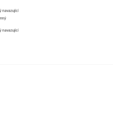
ý navazující
inný
ý navazující