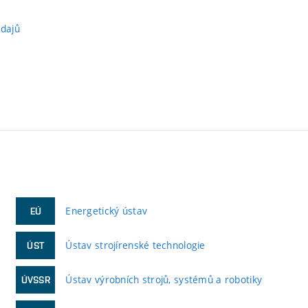
údajů
Energetický ústav
EÚ
Ústav strojírenské technologie
ÚST
Ústav výrobních strojů, systémů a robotiky
ÚVSSR