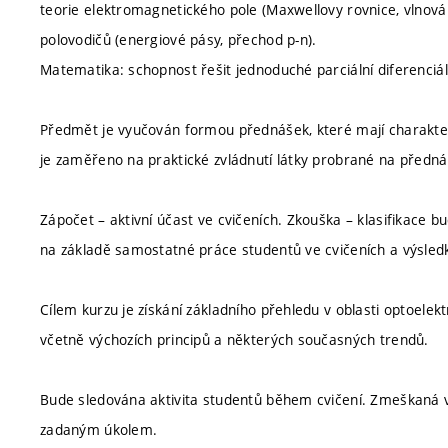
teorie elektromagnetického pole (Maxwellovy rovnice, vlnová r
polovodičů (energiové pásy, přechod p-n).
Matematika: schopnost řešit jednoduché parciální diferenciál
Předmět je vyučován formou přednášek, které mají charakter v
je zaměřeno na praktické zvládnutí látky probrané na předn
Zápočet – aktivní účast ve cvičeních. Zkouška – klasifikace 
na základě samostatné práce studentů ve cvičeních a výsled
Cílem kurzu je získání základního přehledu v oblasti optoelek
včetně výchozích principů a některých současných trendů.
Bude sledována aktivita studentů během cvičení. Zmeškaná 
zadaným úkolem.