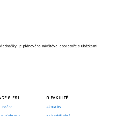
y přednášky. Je plánována návštěva laboratoře s ukázkami
CE S FSI
O FAKULTĚ
lupráce
Aktuality
 ve výzkumu
Kalendář akcí