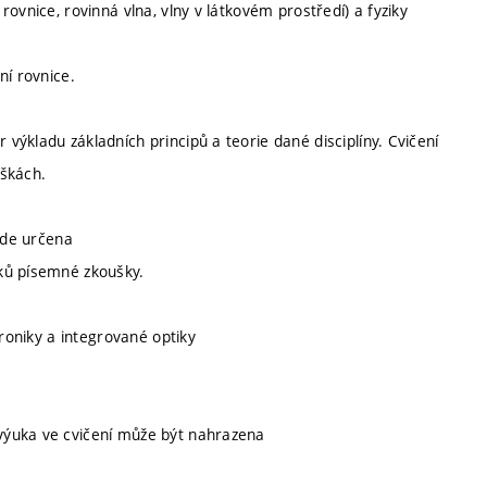
ovnice, rovinná vlna, vlny v látkovém prostředí) a fyziky
ní rovnice.
ýkladu základních principů a teorie dané disciplíny. Cvičení
áškách.
bude určena
ků písemné zkoušky.
troniky a integrované optiky
výuka ve cvičení může být nahrazena