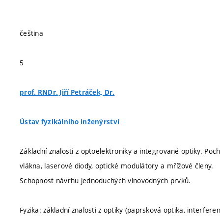
čeština
5
prof. RNDr. Jiří Petráček, Dr.
Ústav fyzikálního inženýrství
Základní znalosti z optoelektroniky a integrované optiky. Poch
vlákna, laserové diody, optické modulátory a mřížové členy.
Schopnost návrhu jednoduchých vlnovodných prvků.
Fyzika: základní znalosti z optiky (paprsková optika, interferen