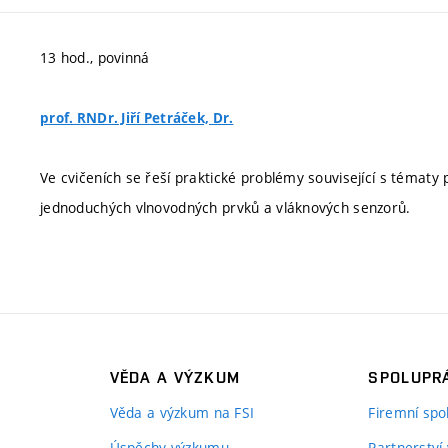
13 hod., povinná
prof. RNDr. Jiří Petráček, Dr.
Ve cvičeních se řeší praktické problémy související s témat
jednoduchých vlnovodných prvků a vláknových senzorů.
VĚDA A VÝZKUM
SPOLUPRÁ
Věda a výzkum na FSI
Firemní spo
Úspěchy výzkumu
Partnerství