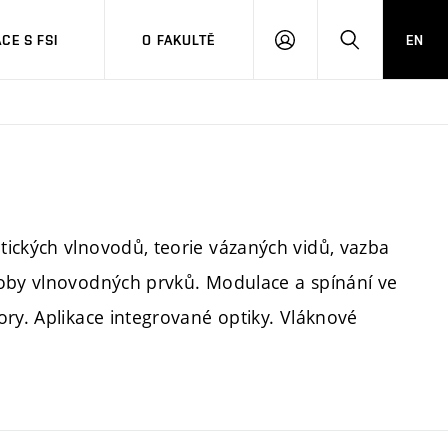
CE S FSI
O FAKULTĚ
EN
PŘIHLÁŠENÍ
HLEDAT
ických vlnovodů, teorie vázaných vidů, vazba
roby vlnovodných prvků. Modulace a spínání ve
ory. Aplikace integrované optiky. Vláknové