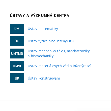
ÚSTAVY A VÝZKUMNÁ CENTRA
Ústav matematiky
ÚM
Ústav fyzikálního inženýrství
ÚFI
Ústav mechaniky těles, mechatroniky
ÚMTMB
a biomechaniky
Ústav materiálových věd a inženýrství
ÚMVI
Ústav konstruování
ÚK