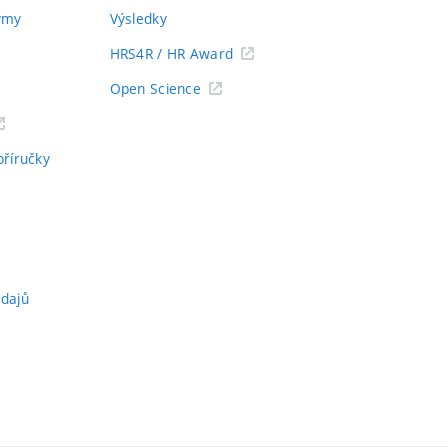
týmy
Výsledky
HRS4R / HR Award
Open Science
příručky
údajů