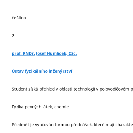
čeština
2
prof. RNDr. Josef Humlíček, CSc.
Ústav fyzikálního inženýrství
Student získá přehled v oblasti technologií v polovodičovém
Fyzika pevných látek, chemie
Předmět je vyučován formou přednášek, které mají charakter v