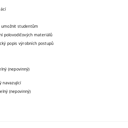
ácí
e umožnit studentům
ní polovodičových materiálů
mický popis výrobních postupů
telný (nepovinný)
ý navazující
itelný (nepovinný)