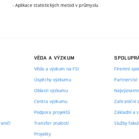
- Aplikace statistických metod v průmyslu
VĚDA A VÝZKUM
SPOLUPRÁ
Věda a výzkum na FSI
Firemní spo
Úspěchy výzkumu
Partnerství
Oblasti výzkumu
Nejvýznamně
Centra výzkumu
Zahraniční 
Podpora projektů
Základní a s
aničí
Transfer znalostí
Služby fakul
Projekty