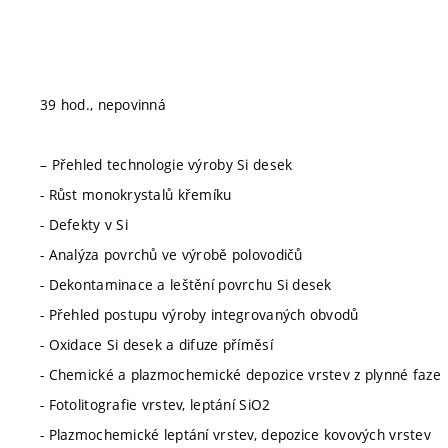
39 hod., nepovinná
– Přehled technologie výroby Si desek
- Růst monokrystalů křemíku
- Defekty v Si
- Analýza povrchů ve výrobě polovodičů
- Dekontaminace a leštění povrchu Si desek
- Přehled postupu výroby integrovaných obvodů
- Oxidace Si desek a difuze příměsí
- Chemické a plazmochemické depozice vrstev z plynné faze
- Fotolitografie vrstev, leptání SiO2
- Plazmochemické leptání vrstev, depozice kovových vrstev