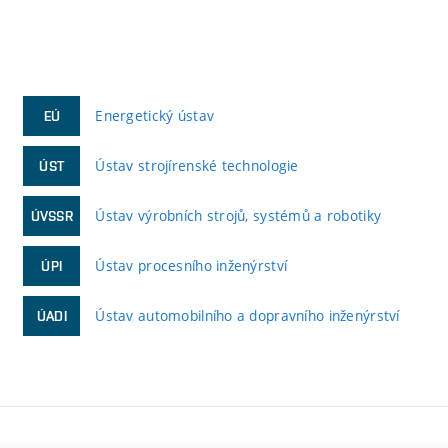
Energetický ústav
EÚ
Ústav strojírenské technologie
ÚST
Ústav výrobních strojů, systémů a robotiky
ÚVSSR
Ústav procesního inženýrství
ÚPI
Ústav automobilního a dopravního inženýrství
ÚADI