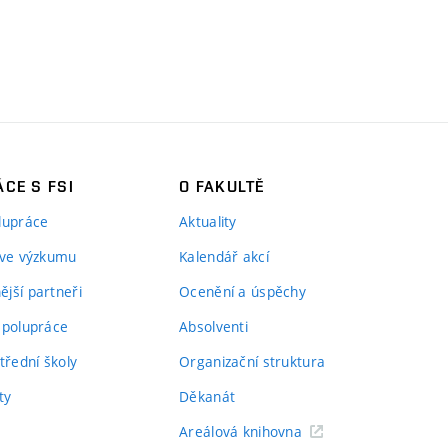
CE S FSI
O FAKULTĚ
lupráce
Aktuality
 ve výzkumu
Kalendář akcí
jší partneři
Ocenění a úspěchy
spolupráce
Absolventi
třední školy
Organizační struktura
ty
Děkanát
Areálová knihovna