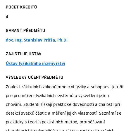
POČET KREDITŮ
4
GARANT PŘEDMĚTU
doc. Ing. Stanislav Průša, Ph.D.
ZAJIŠŤUJE ÚSTAV
Ústav fyzikálního inženýrství
VÝSLEDKY UČENÍ PŘEDMĚTU
Znalost základních zákonů moderní fyziky a schopnost je užít
pro proměření fyzikálních systémů a vysvětlení jejich
chování. Studenti získají praktické dovednosti a znalosti při
detekci svazků částic a měření jejich vlastností. Seznámí se
prakticky s teorií spektrálních metod, proměřování
charakteristik polovodičů a se zákony vzniku difrakčních