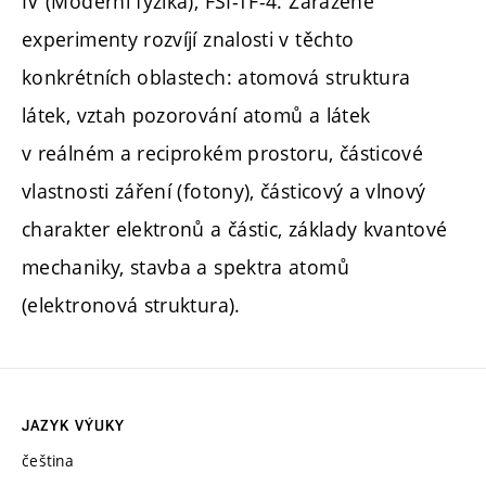
IV (Moderní fyzika), FSI-TF-4. Zařazené
experimenty rozvíjí znalosti v těchto
konkrétních oblastech: atomová struktura
látek, vztah pozorování atomů a látek
v reálném a reciprokém prostoru, částicové
vlastnosti záření (fotony), částicový a vlnový
charakter elektronů a částic, základy kvantové
mechaniky, stavba a spektra atomů
(elektronová struktura).
JAZYK VÝUKY
čeština