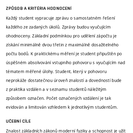
ZPŮSOB A KRITÉRIA HODNOCENÍ
Každý student vypracuje zprávu o samostatném řešení
každého ze zadaných úkolů. Zprávy budou vyučujícím
ohodnoceny. Základní podmínkou pro udělení zápočtu je
získání minimálně dvou třetin z maximálně dosažitelného
počtu bodů. K praktickému měření je student připuštěn po
úspěšném absolvování vstupního pohovoru s vyučujícím nad
tématem měřené úlohy. Student, který v pohovoru
neprokáže dostatečnou úroveň znalostí a dovedností bude
z praktika vzdálen a v seznamu studentů náležitým
způsobem označen. Počet označených vzdálení je tak
evidován a limitován vzhledem k jednotlivým studentům.
UČEBNÍ CÍLE
Znalost základních zákonů moderní fyziky a schopnost je užít