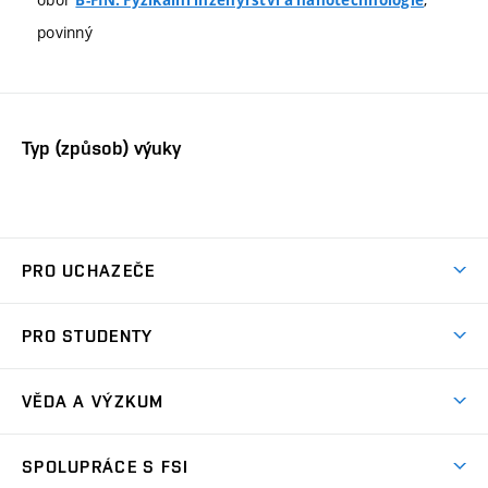
B-FIN: Fyzikální inženýrství a nanotechnologie
povinný
Typ (způsob) výuky
PRO UCHAZEČE
Studuj strojní inženýrství
PRO STUDENTY
Nabídka studia
Předměty
Ambasadoři studia
VĚDA A VÝZKUM
Studijní programy
Přijímačky
Věda a výzkum na FSI
Studijní předpisy
SPOLUPRÁCE S FSI
Zápisy
Úspěchy výzkumu