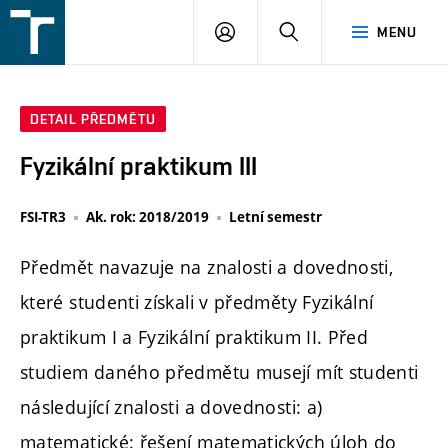
FSI
PŘIHLÁŠENÍ
HLEDAT
MENU
VUT
v
Brně
DETAIL PŘEDMĚTU
Fyzikální praktikum III
FSI-TR3
Ak. rok: 2018/2019
Letní semestr
Předmět navazuje na znalosti a dovednosti,
které studenti získali v předměty Fyzikální
praktikum I a Fyzikální praktikum II. Před
studiem daného předmětu musejí mít studenti
následující znalosti a dovednosti: a)
matematické: řešení matematických úloh do