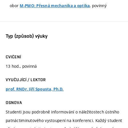
obor
, povinný
M-PMO: Přesná mechanika a optika
Typ (způsob) výuky
CVIČENÍ
13 hod., povinná
VYUČUJÍCÍ / LEKTOR
prof. RNDr. Jiří Spousta, Ph.D.
OSNOVA
Studenti jsou podrobně informování o náležitostech ústního
patnáctiminutového vystoupení na konferenci. Každý student