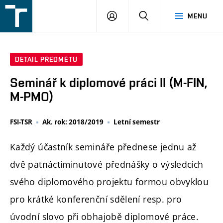
FSI
PŘIHLÁŠENÍ
HLEDAT
MENU
VUT
v
Brně
DETAIL PŘEDMĚTU
Seminář k diplomové práci II (M-FIN,
M-PMO)
FSI-TSR
Ak. rok: 2018/2019
Letní semestr
Každý účastník semináře přednese jednu až
dvě patnáctiminutové přednášky o výsledcích
svého diplomového projektu formou obvyklou
pro krátké konferenční sdělení resp. pro
úvodní slovo při obhajobě diplomové práce.