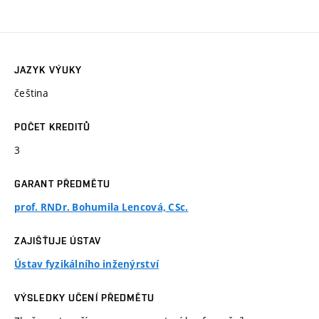
JAZYK VÝUKY
čeština
POČET KREDITŮ
3
GARANT PŘEDMĚTU
prof. RNDr. Bohumila Lencová, CSc.
ZAJIŠŤUJE ÚSTAV
Ústav fyzikálního inženýrství
VÝSLEDKY UČENÍ PŘEDMĚTU