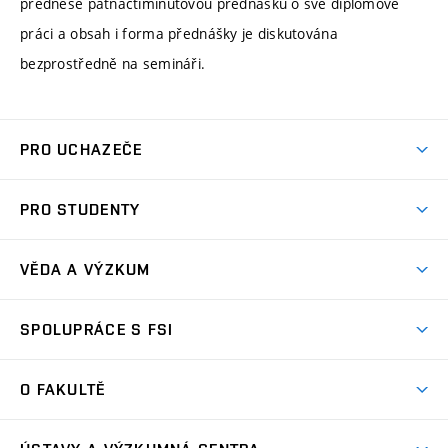
přednese patnáctiminutovou přednášku o své diplomové
práci a obsah i forma přednášky je diskutována
bezprostředně na semináři.
PRO UCHAZEČE
Studuj strojní inženýrství
PRO STUDENTY
Nabídka studia
Předměty
Ambasadoři studia
VĚDA A VÝZKUM
Studijní programy
Přijímačky
Věda a výzkum na FSI
Studijní předpisy
SPOLUPRÁCE S FSI
Zápisy
Úspěchy výzkumu
Časový plán studia
Často kladené dotazy
Firemní spolupráce
Oblasti výzkumu
O FAKULTĚ
Pro prváky
Dny otevřených dveří
Partnerství ve výzkumu
Centra výzkumu
Studium a stáže v zahraničí
Aktuality
Mobilní aplikace
Nejvýznamnější partneři