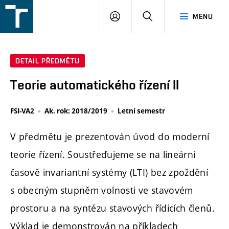
FSI
PŘIHLÁŠENÍ
HLEDAT
MENU
VUT
v
Brně
DETAIL PŘEDMĚTU
Teorie automatického řízení II
FSI-VA2
Ak. rok: 2018/2019
Letní semestr
V předmětu je prezentován úvod do moderní
teorie řízení. Soustřeďujeme se na lineární
časově invariantní systémy (LTI) bez zpoždění
s obecným stupněm volnosti ve stavovém
prostoru a na syntézu stavových řídicích členů.
Výklad je demonstrován na příkladech