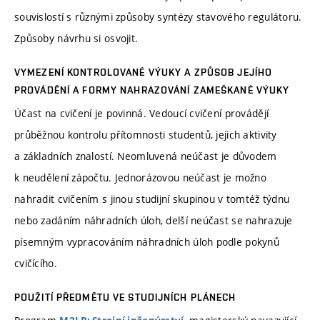
souvislostí s různými způsoby syntézy stavového regulátoru.
Způsoby návrhu si osvojit.
VYMEZENÍ KONTROLOVANÉ VÝUKY A ZPŮSOB JEJÍHO
PROVÁDĚNÍ A FORMY NAHRAZOVÁNÍ ZAMEŠKANÉ VÝUKY
Účast na cvičení je povinná. Vedoucí cvičení provádějí
průběžnou kontrolu přítomnosti studentů, jejich aktivity
a základních znalostí. Neomluvená neúčast je důvodem
k neudělení zápočtu. Jednorázovou neúčast je možno
nahradit cvičením s jinou studijní skupinou v tomtéž týdnu
nebo zadáním náhradních úloh, delší neúčast se nahrazuje
písemným vypracováním náhradních úloh podle pokynů
cvičícího.
POUŽITÍ PŘEDMĚTU VE STUDIJNÍCH PLÁNECH