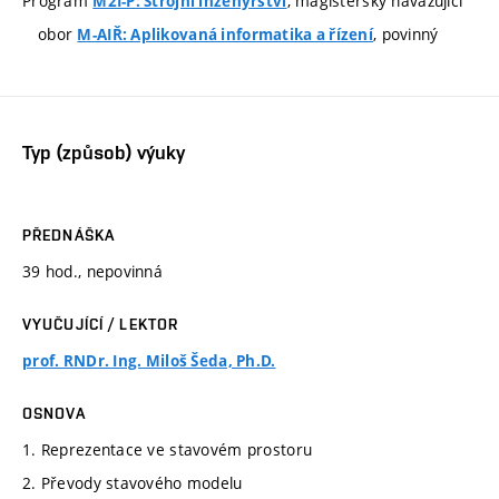
Program
, magisterský navazující
M2I-P: Strojní inženýrství
obor
, povinný
M-AIŘ: Aplikovaná informatika a řízení
Typ (způsob) výuky
PŘEDNÁŠKA
39 hod., nepovinná
VYUČUJÍCÍ / LEKTOR
prof. RNDr. Ing. Miloš Šeda, Ph.D.
OSNOVA
1. Reprezentace ve stavovém prostoru
2. Převody stavového modelu