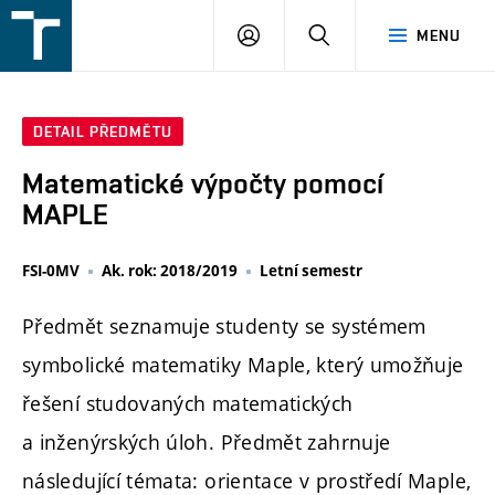
FSI
PŘIHLÁŠENÍ
HLEDAT
MENU
VUT
v
Brně
DETAIL PŘEDMĚTU
Matematické výpočty pomocí
MAPLE
FSI-0MV
Ak. rok: 2018/2019
Letní semestr
Předmět seznamuje studenty se systémem
symbolické matematiky Maple, který umožňuje
řešení studovaných matematických
a inženýrských úloh. Předmět zahrnuje
následující témata: orientace v prostředí Maple,