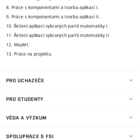
8. Práce s komponentami a tvorba aplikací I.
9. Práce s komponentami a tvorba aplikací II.
10. Řešení aplikací vybraných partií matematiky I.
11. Řešení aplikací vybraných partií matematiky II.
12. Maplet.
13. Práce na projektu.
PRO UCHAZEČE
Studuj strojní inženýrství
PRO STUDENTY
Nabídka studia
Předměty
Ambasadoři studia
VĚDA A VÝZKUM
Studijní programy
Přijímačky
Věda a výzkum na FSI
Studijní předpisy
SPOLUPRÁCE S FSI
Zápisy