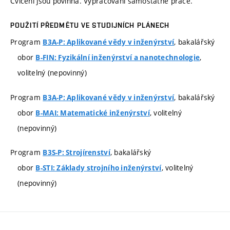
Cvičení jsou povinná. Vypracování samostatné práce.
POUŽITÍ PŘEDMĚTU VE STUDIJNÍCH PLÁNECH
Program
, bakalářský
B3A-P: Aplikované vědy v inženýrství
obor
,
B-FIN: Fyzikální inženýrství a nanotechnologie
volitelný (nepovinný)
Program
, bakalářský
B3A-P: Aplikované vědy v inženýrství
obor
, volitelný
B-MAI: Matematické inženýrství
(nepovinný)
Program
, bakalářský
B3S-P: Strojírenství
obor
, volitelný
B-STI: Základy strojního inženýrství
(nepovinný)