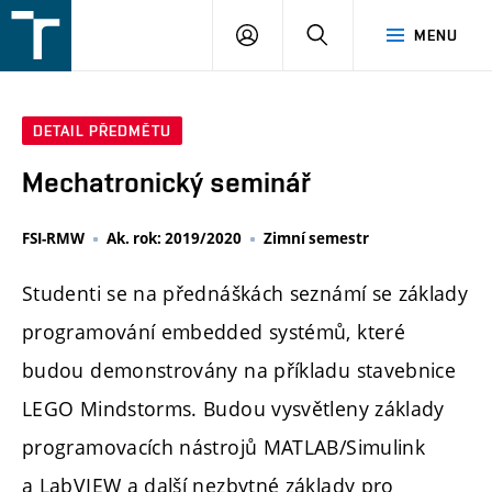
FSI
PŘIHLÁŠENÍ
HLEDAT
MENU
VUT
v
Brně
DETAIL PŘEDMĚTU
Mechatronický seminář
FSI-RMW
Ak. rok: 2019/2020
Zimní semestr
Studenti se na přednáškách seznámí se základy
programování embedded systémů, které
budou demonstrovány na příkladu stavebnice
LEGO Mindstorms. Budou vysvětleny základy
programovacích nástrojů MATLAB/Simulink
a LabVIEW a další nezbytné základy pro