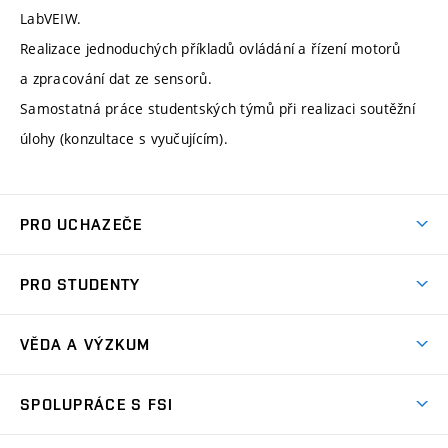
LabVEIW.
Realizace jednoduchých příkladů ovládání a řízení motorů
a zpracování dat ze sensorů.
Samostatná práce studentských týmů při realizaci soutěžní
úlohy (konzultace s vyučujícím).
PRO UCHAZEČE
Studuj strojní inženýrství
PRO STUDENTY
Nabídka studia
Předměty
Ambasadoři studia
VĚDA A VÝZKUM
Studijní programy
Přijímačky
Věda a výzkum na FSI
Studijní předpisy
SPOLUPRÁCE S FSI
Zápisy
Úspěchy výzkumu
Časový plán studia
Často kladené dotazy
Firemní spolupráce