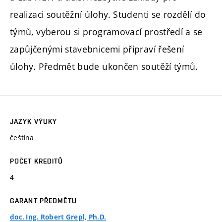
realizaci soutěžní úlohy. Studenti se rozdělí do
týmů, vyberou si programovací prostředí a se
zapůjčenými stavebnicemi připraví řešení
úlohy. Předmět bude ukončen soutěží týmů.
JAZYK VÝUKY
čeština
POČET KREDITŮ
4
GARANT PŘEDMĚTU
doc. Ing. Robert Grepl, Ph.D.