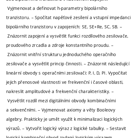
Vyjmenovat a definovat h-parametry bipolárního
tranzistoru. – Spočítat napěťové zesílení a vstupní impedanci
bipolárního tranzistoru v zapojeních: SE, SE+Re, SC, SB. –
Znázornit zapojení a vysvětlit funkci rozdílového zesilovače,
proudového zrcadla a zdroje konstantního proudu. –
Znázornit vnitřní strukturu jednoduchého operačního
zesilovače a vysvětlit princip činnosti. – Znázornit následující
lineární obvody s operačními zesilovači: P, I, D, PI. Vypočítat
jejich přenosové vlastnosti ve frekvenční i časové oblasti,
nakreslit amplitudové a frekvenční charakteristiky. –
Vysvětlit rozdíl mezi digitálními obvody kombinačními
a sekvenčními. – Vyjmenovat axiomy a věty Booleovy
algebry. Prakticky je umět využít k minimalizaci logických
výrazů. – Vytvořit logický výraz z logické tabulky. – Sestavit
logický kombinační obvod zadaný logickým výrazem. –