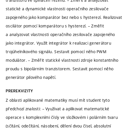
tranzistoru ve spínacím režimu. – Změřit a analyzovat
statické a dynamické vlastnosti operačního zesilovače
zapojeného jako komparátor bez nebo s hysterezí. Realizovat
oscilátor pomocí komparátoru s hysterezí. – Změřit
a analyzovat vlastnosti operačního zesilovače zapojeného
jako integrátor. Využít integrátor k realizaci generátoru
trojúhelníkového signálu. Sestavit pomocí něho PWM
modulátor. – Změřit statické vlastnosti zdroje konstantního
proudu s bipolárním tranzistorem. Sestavit pomocí něho
generátor pilového napětí.
PREREKVIZITY
Z oblasti aplikované matematiky musí mít student tyto
předchozí znalosti: – Využívat a aplikovat matematické
operace s komplexními čísly ve složkovém i polárním tvaru
(sčítání, odečítání, násobení, dělení dvou čísel, absolutní