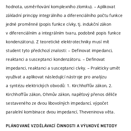
hodnota, usměrňování komplexního zlomku). – Aplikovat
základní principy integrálního a diferenciálního počtu funkce
jedné proměnné (popis funkce cívky, tj. indukční zákon
v diferenciálním a integrálním tvaru, podobně popis funkce
kondenzátoru). Z teoretické elektrotechniky musí mít
student tyto předchozí znalosti: – Definovat impedanci,
reaktanci a susceptanci kondenzátoru. – Definovat
impedanci, reaktanci a susceptanci cívky. – Prakticky umět
využívat a aplikovat následující nástroje pro analýzu
a syntézu elektrických obvodů: 1. Kirchhoffův zákon, 2.
Kirchhoffův zákon, Ohmův zákon, napěťový přenos děliče
sestaveného ze dvou libovolných impedancí, výpočet
paralelní kombinace dvou impedancí, Theveninova věta.
PLÁNOVANÉ VZDĚLÁVACÍ ČINNOSTI A VÝUKOVÉ METODY