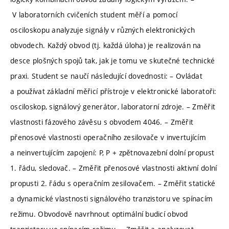
V laboratorních cvičeních student měří a pomocí
osciloskopu analyzuje signály v různých elektronických
obvodech. Každý obvod (tj. každá úloha) je realizován na
desce plošných spojů tak, jak je tomu ve skutečné technické
praxi. Student se naučí následující dovednosti: – Ovládat
a používat základní měřicí přístroje v elektronické laboratoři:
osciloskop, signálový generátor, laboratorní zdroje. – Změřit
vlastnosti fázového závěsu s obvodem 4046. – Změřit
přenosové vlastnosti operačního zesilovače v invertujícím
a neinvertujícím zapojení: P, P + zpětnovazební dolní propust
1. řádu, sledovač. – Změřit přenosové vlastnosti aktivní dolní
propusti 2. řádu s operačním zesilovačem. – Změřit statické
a dynamické vlastnosti signálového tranzistoru ve spínacím
režimu. Obvodově navrhnout optimální budicí obvod