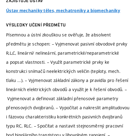
ZAJIŠŤUJE ÚSTAV
Ústav mechaniky těles, mechatroniky a biomechaniky
VÝSLEDKY UČENÍ PŘEDMĚTU
Písemnou a ústní zkouškou se ověřuje, že absolvent
předmětu je schopen: – Vyjmenovat pasivní obvodové prvky
R,L,C, lineární/ nelineární, parametrické/neparametrické
a popsat vlastnosti. – Využít parametrické prvky ke
konstrukci snímačů neelektrických veličin (teploty, mech.
tlaku ...). – Vyjmenovat základní zákony a pravidla pro řešení
lineárních elektrických obvodů a využít je k řešení obvodů. –
Vyjmenovat a definovat základní přenosové parametry
přenosových dvojbranů. – Vypočítat a nakreslit amplitudovou
i fázovou charakteristiku konkrétních pasivních dvojbranů
typu RC, RLC. – Spočítat a nastavit stejnosměrný pracovní
bod bipolárního tranzistoru v libovolném zapojení. –