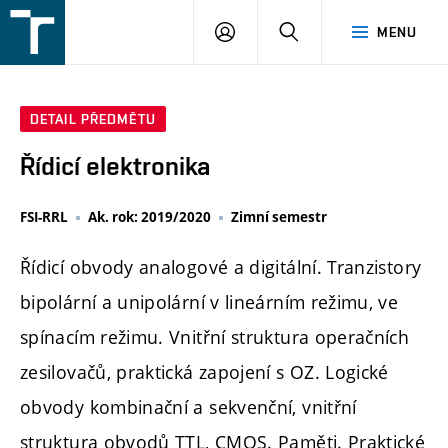
FSI
PŘIHLÁŠENÍ
HLEDAT
MENU
VUT
v
Brně
DETAIL PŘEDMĚTU
Řídicí elektronika
FSI-RRL
Ak. rok: 2019/2020
Zimní semestr
Řídicí obvody analogové a digitální. Tranzistory
bipolární a unipolární v lineárním režimu, ve
spínacím režimu. Vnitřní struktura operačních
zesilovačů, praktická zapojení s OZ. Logické
obvody kombinační a sekvenční, vnitřní
struktura obvodů TTL, CMOS. Paměti. Praktické