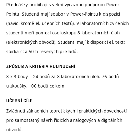
Přednášky probíhají s velmi výraznou podporou Power-
Pointu. Studenti mají soubor v Power-Pointu k dispozici
(navíc, kromě el. učebních textů). V laboratorních cvičeních
studenti měří pomocí osciloskopu 8 laboratorních úloh
(elektronických obvodů). Studenti mají k dispozici el. text:
sbírka cca 50-ti řešených příkladů.
ZPŮSOB A KRITÉRIA HODNOCENÍ
8 x 3 body = 24 bodů za 8 laboratorních úloh. 76 bodů
u zkoušky. 100 bodů celkem.
UČEBNÍ CÍLE
Zvládnutí základních teoretických i praktických dovedností
pro samostatný návrh řídicích analogových a digitálních
obvodů.