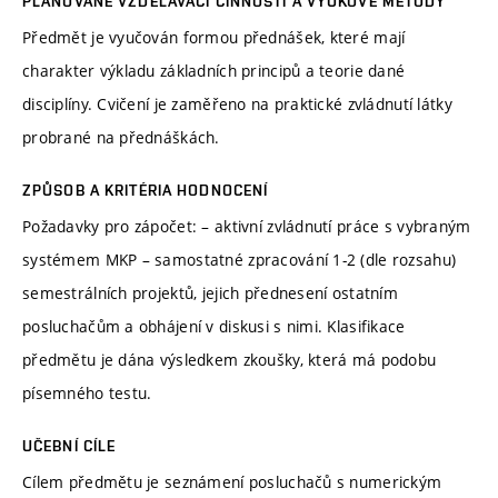
PLÁNOVANÉ VZDĚLÁVACÍ ČINNOSTI A VÝUKOVÉ METODY
Předmět je vyučován formou přednášek, které mají
charakter výkladu základních principů a teorie dané
disciplíny. Cvičení je zaměřeno na praktické zvládnutí látky
probrané na přednáškách.
ZPŮSOB A KRITÉRIA HODNOCENÍ
Požadavky pro zápočet: – aktivní zvládnutí práce s vybraným
systémem MKP – samostatné zpracování 1-2 (dle rozsahu)
semestrálních projektů, jejich přednesení ostatním
posluchačům a obhájení v diskusi s nimi. Klasifikace
předmětu je dána výsledkem zkoušky, která má podobu
písemného testu.
UČEBNÍ CÍLE
Cílem předmětu je seznámení posluchačů s numerickým