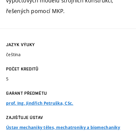
výpočtových modelů strojních konstrukcí,
řešených pomocí MKP.
JAZYK VÝUKY
čeština
POČET KREDITŮ
5
GARANT PŘEDMĚTU
prof. Ing. Jindřich Petruška, CSc.
ZAJIŠŤUJE ÚSTAV
Ústav mechaniky těles, mechatroniky a biomechaniky