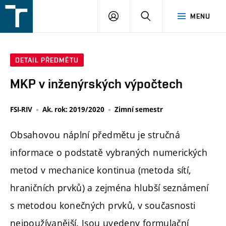
FSI
PŘIHLÁŠENÍ
HLEDAT
MENU
VUT
v
Brně
DETAIL PŘEDMĚTU
MKP v inženýrských výpočtech
FSI-RIV
Ak. rok: 2019/2020
Zimní semestr
Obsahovou náplní předmětu je stručná
informace o podstatě vybraných numerických
metod v mechanice kontinua (metoda sítí,
hraničních prvků) a zejména hlubší seznámení
s metodou konečných prvků, v současnosti
nejpoužívanější. Jsou uvedeny formulační