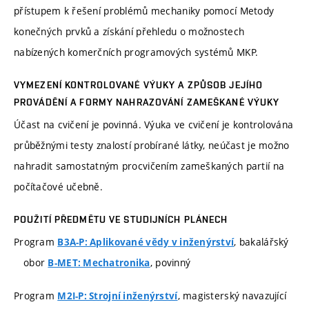
přístupem k řešení problémů mechaniky pomocí Metody
konečných prvků a získání přehledu o možnostech
nabízených komerčních programových systémů MKP.
VYMEZENÍ KONTROLOVANÉ VÝUKY A ZPŮSOB JEJÍHO
PROVÁDĚNÍ A FORMY NAHRAZOVÁNÍ ZAMEŠKANÉ VÝUKY
Účast na cvičení je povinná. Výuka ve cvičení je kontrolována
průběžnými testy znalostí probírané látky, neúčast je možno
nahradit samostatným procvičením zameškaných partií na
počítačové učebně.
POUŽITÍ PŘEDMĚTU VE STUDIJNÍCH PLÁNECH
Program
, bakalářský
B3A-P: Aplikované vědy v inženýrství
obor
, povinný
B-MET: Mechatronika
Program
, magisterský navazující
M2I-P: Strojní inženýrství