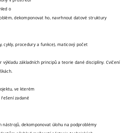
hled o
oblém, dekomponovat ho, navrhnout datové struktury
, cykly, procedury a funkce), maticový počet
ýkladu základních principů a teorie dané disciplíny. Cvičení
áškách.
ojektu, ve kterém
 řešení zadané
ích nástrojů, dekomponovat úlohu na podproblémy