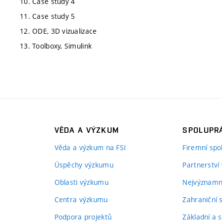
10. Case study 4
11. Case study 5
12. ODE, 3D vizualizace
13. Toolboxy, Simulink
VĚDA A VÝZKUM
SPOLUPRÁ
Věda a výzkum na FSI
Firemní spo
Úspěchy výzkumu
Partnerství
Oblasti výzkumu
Nejvýznamně
Centra výzkumu
Zahraniční 
Podpora projektů
Základní a s