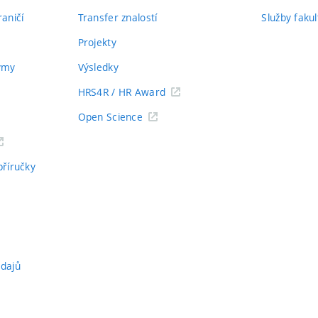
aničí
Transfer znalostí
Služby fakul
Projekty
týmy
Výsledky
HRS4R / HR Award
Open Science
příručky
údajů