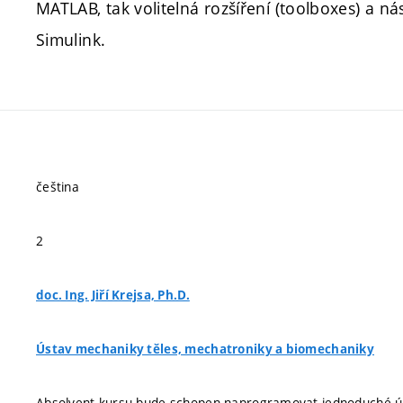
MATLAB, tak volitelná rozšíření (toolboxes) a n
Simulink.
čeština
2
doc. Ing. Jiří Krejsa, Ph.D.
Ústav mechaniky těles, mechatroniky a biomechaniky
Absolvent kursu bude schopen naprogramovat jednoduché úl