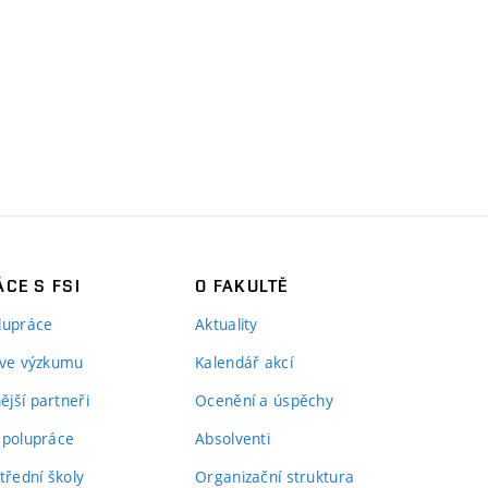
CE S FSI
O FAKULTĚ
lupráce
Aktuality
 ve výzkumu
Kalendář akcí
jší partneři
Ocenění a úspěchy
spolupráce
Absolventi
třední školy
Organizační struktura