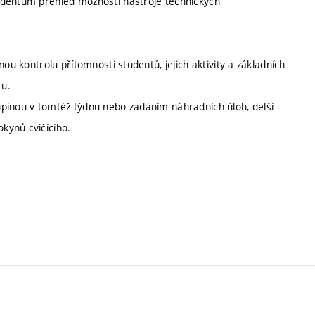
udentům přehled možností nástroje technických
ou kontrolu přítomnosti studentů, jejich aktivity a základních
tu.
upinou v tomtéž týdnu nebo zadáním náhradních úloh, delší
kynů cvičícího.