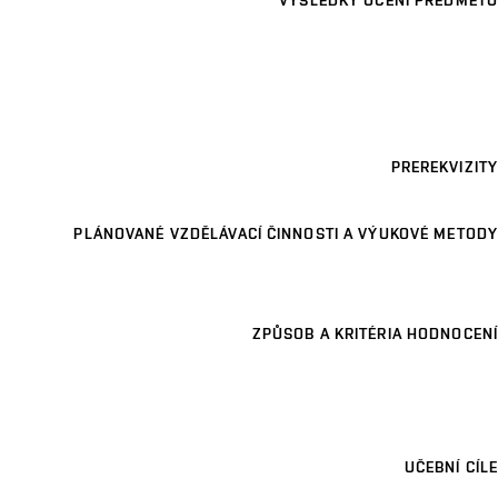
VÝSLEDKY UČENÍ PŘEDMĚTU
PREREKVIZITY
PLÁNOVANÉ VZDĚLÁVACÍ ČINNOSTI A VÝUKOVÉ METODY
ZPŮSOB A KRITÉRIA HODNOCENÍ
UČEBNÍ CÍLE