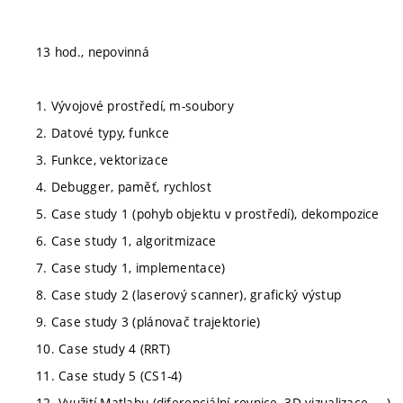
13 hod., nepovinná
1. Vývojové prostředí, m-soubory
2. Datové typy, funkce
3. Funkce, vektorizace
4. Debugger, paměť, rychlost
5. Case study 1 (pohyb objektu v prostředí), dekompozice
6. Case study 1, algoritmizace
7. Case study 1, implementace)
8. Case study 2 (laserový scanner), grafický výstup
9. Case study 3 (plánovač trajektorie)
10. Case study 4 (RRT)
11. Case study 5 (CS1-4)
12. Využití Matlabu (diferenciální rovnice, 3D vizualizace, ...)