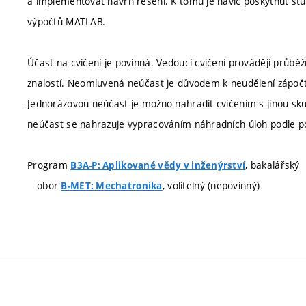
a implementovat návrh řešení. K tomu je navíc poskytnut st
výpočtů MATLAB.
Účast na cvičení je povinná. Vedoucí cvičení provádějí průběžn
znalostí. Neomluvená neúčast je důvodem k neudělení zápoč
Jednorázovou neúčast je možno nahradit cvičením s jinou sk
neúčast se nahrazuje vypracováním náhradních úloh podle po
Program
, bakalářský
B3A-P: Aplikované vědy v inženýrství
obor
, volitelný (nepovinný)
B-MET: Mechatronika