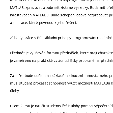
MATLAB, zpracovat a zobrazit získané výsledky. Bude mít pře
nadstavbách MATLABu. Bude schopen ideově rozpracovat pr
a operace, které povedou k jeho řešení.
základy práce s PC, základní principy programování (podmínky
Předmět je vyučován formou přednášek, které mají charakter v
je zaměřeno na praktické zvládnutí látky probrané na předn
Zápočet bude udělen na základě hodnocení samostatného pr
musí student prokázat schopnost využít možností MATLABu k
úlohy.
Cílem kursu je naučit studenty řešit úlohy pomocí výpočetn