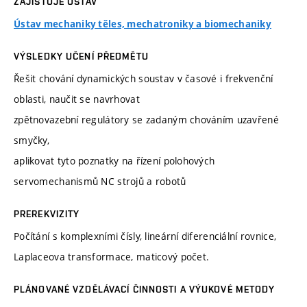
ZAJIŠŤUJE ÚSTAV
Ústav mechaniky těles, mechatroniky a biomechaniky
VÝSLEDKY UČENÍ PŘEDMĚTU
Řešit chování dynamických soustav v časové i frekvenční
oblasti, naučit se navrhovat
zpětnovazební regulátory se zadaným chováním uzavřené
smyčky,
aplikovat tyto poznatky na řízení polohových
servomechanismů NC strojů a robotů
PREREKVIZITY
Počítání s komplexními čísly, lineární diferenciální rovnice,
Laplaceova transformace, maticový počet.
PLÁNOVANÉ VZDĚLÁVACÍ ČINNOSTI A VÝUKOVÉ METODY