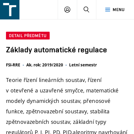
FSI
PŘIHLÁŠENÍ
HLEDAT
MENU
VUT
v
Brně
DETAIL PŘEDMĚTU
Základy automatické regulace
FSI-RRE
Ak. rok: 2019/2020
Letní semestr
Teorie řízení lineárních soustav, řízení
v otevřené a uzavřené smyčce, matematické
modely dynamických soustav, přenosové
funkce, zpětnovazební soustavy, stabilita
zpětnovazebních soustav, základní typy
regulátorů P, I, PI, PD, PID,algoritmy navrhování