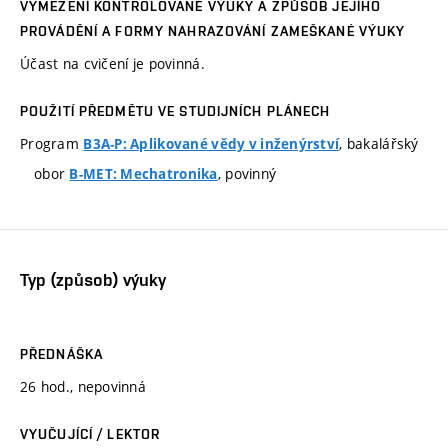
VYMEZENÍ KONTROLOVANÉ VÝUKY A ZPŮSOB JEJÍHO
PROVÁDĚNÍ A FORMY NAHRAZOVÁNÍ ZAMEŠKANÉ VÝUKY
Účast na cvičení je povinná.
POUŽITÍ PŘEDMĚTU VE STUDIJNÍCH PLÁNECH
Program
, bakalářský
B3A-P: Aplikované vědy v inženýrství
obor
, povinný
B-MET: Mechatronika
Typ (způsob) výuky
PŘEDNÁŠKA
26 hod., nepovinná
VYUČUJÍCÍ / LEKTOR