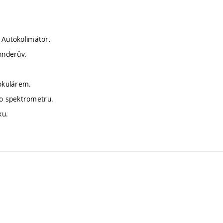
 Autokolimátor.
hnderův.
okulárem.
o spektrometru.
ku.