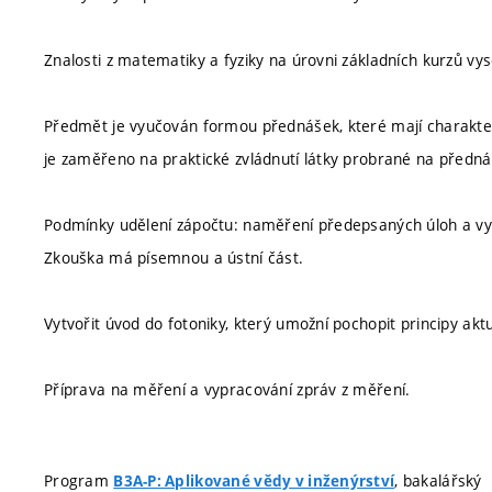
Znalosti z matematiky a fyziky na úrovni základních kurzů v
Předmět je vyučován formou přednášek, které mají charakter v
je zaměřeno na praktické zvládnutí látky probrané na předn
Podmínky udělení zápočtu: naměření předepsaných úloh a vy
Zkouška má písemnou a ústní část.
Vytvořit úvod do fotoniky, který umožní pochopit principy aktu
Příprava na měření a vypracování zpráv z měření.
Program
, bakalářský
B3A-P: Aplikované vědy v inženýrství