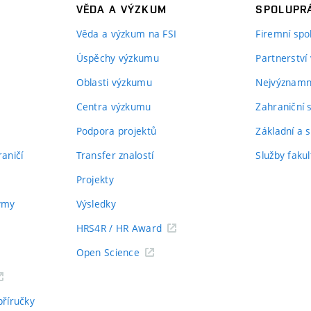
VĚDA A VÝZKUM
SPOLUPRÁ
Věda a výzkum na FSI
Firemní spo
Úspěchy výzkumu
Partnerství
Oblasti výzkumu
Nejvýznamně
Centra výzkumu
Zahraniční 
Podpora projektů
Základní a s
aničí
Transfer znalostí
Služby fakul
Projekty
týmy
Výsledky
HRS4R / HR Award
Open Science
příručky