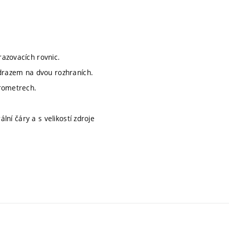
azovacích rovnic.
odrazem na dvou rozhraních.
erometrech.
ální čáry a s velikostí zdroje