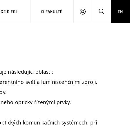
CE S FSI
O FAKULTĚ
EN
PŘIHLÁŠENÍ
HLEDAT
e následující oblasti:
rentního světla luminiscenčními zdroji.
dy.
y nebo opticky řízenými prvky.
 optických komunikačních systémech, při