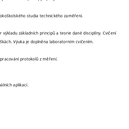
ysokoškolského studia technického zaměření.
ýkladu základních principů a teorie dané disciplíny. Cvičení
áškách. Výuka je doplněna laboratorním cvičením.
pracování protokolů z měření.
álních aplikací.