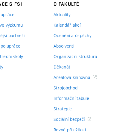
CE S FSI
O FAKULTĚ
lupráce
Aktuality
 ve výzkumu
Kalendář akcí
jší partneři
Ocenění a úspěchy
spolupráce
Absolventi
třední školy
Organizační struktura
ty
Děkanát
Areálová knihovna
Strojobchod
Informační tabule
Strategie
Sociální bezpečí
Rovné příležitosti