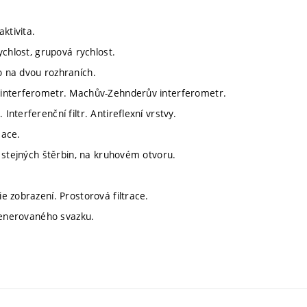
ktivita.
ychlost, grupová rychlost.
 na dvou rozhraních.
 interferometr. Machův-Zehnderův interferometr.
terferenční filtr. Antireflexní vrstvy.
mace.
 stejných štěrbin, na kruhovém otvoru.
 zobrazení. Prostorová filtrace.
 generovaného svazku.