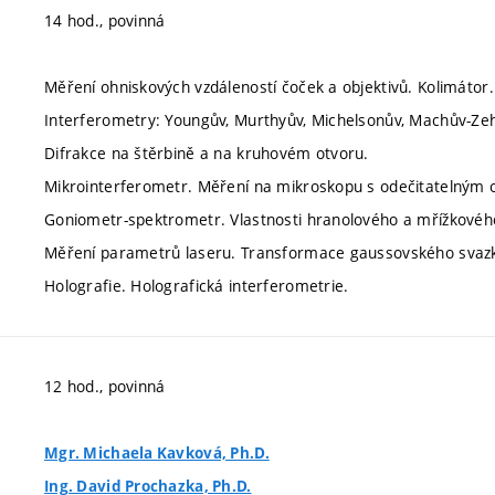
14 hod., povinná
Měření ohniskových vzdáleností čoček a objektivů. Kolimátor.
Interferometry: Youngův, Murthyův, Michelsonův, Machův-Ze
Difrakce na štěrbině a na kruhovém otvoru.
Mikrointerferometr. Měření na mikroskopu s odečitatelným 
Goniometr-spektrometr. Vlastnosti hranolového a mřížkovéh
Měření parametrů laseru. Transformace gaussovského svaz
Holografie. Holografická interferometrie.
12 hod., povinná
Mgr. Michaela Kavková, Ph.D.
Ing. David Prochazka, Ph.D.