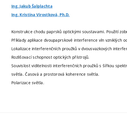
Ing. Jakub Šalplachta
Ing. Kristína Virostková, Ph.D.
Konstrukce chodu paprsků optickými soustavami. Použití zobr
Příklady aplikace dvoupaprskové interference vln vzniklých 
Lokalizace interferenčních proužků v dvousvazkových interf
Rozlišovací schopnost optických přístrojů.
Souvislost viditelnosti interferenčních proužků s šířkou spektr
světla. Časová a prostorová koherence světla.
Polarizace světla.