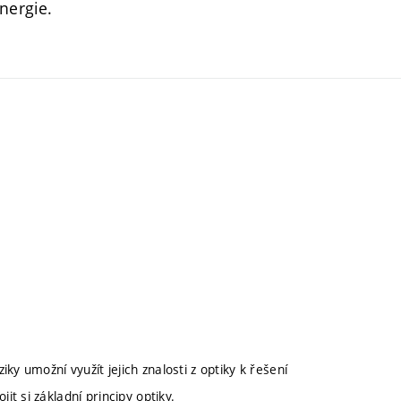
nergie.
y umožní využít jejich znalosti z optiky k řešení
t si základní principy optiky.