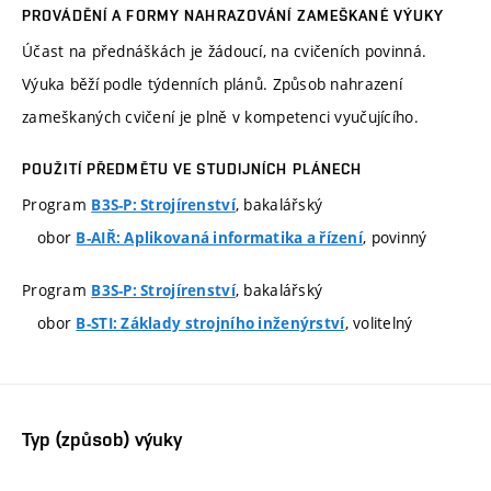
PROVÁDĚNÍ A FORMY NAHRAZOVÁNÍ ZAMEŠKANÉ VÝUKY
Účast na přednáškách je žádoucí, na cvičeních povinná.
Výuka běží podle týdenních plánů. Způsob nahrazení
zameškaných cvičení je plně v kompetenci vyučujícího.
POUŽITÍ PŘEDMĚTU VE STUDIJNÍCH PLÁNECH
Program
, bakalářský
B3S-P: Strojírenství
obor
, povinný
B-AIŘ: Aplikovaná informatika a řízení
Program
, bakalářský
B3S-P: Strojírenství
obor
, volitelný
B-STI: Základy strojního inženýrství
Typ (způsob) výuky