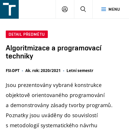
FSI
PŘIHLÁŠENÍ
HLEDAT
MENU
VUT
v
Brně
DETAIL PŘEDMĚTU
Algoritmizace a programovací
techniky
FSI-DPT
Ak. rok: 2020/2021
Letní semestr
Jsou prezentovány vybrané konstrukce
objektově orientovaného programování
a demonstrovány zásady tvorby programů.
Poznatky jsou uváděny do souvislostí
s metodologií systematického návrhu