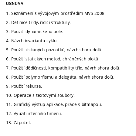
OSNOVA
1. Seznámení s vývojovým prostředím MVS 2008.
2. Definice třídy, řídicí struktury.
3. Použití dynamického pole.
4. Návrh invariantu cyklu.
5. Použití získaných poznatků, návrh shora dolů.
6. Použití statických metod, chráněných bloků.
7. Použití dědičnosti, kompatibility tříd, návrh shora dolů.
8. Použití polymorfismu a delegáta, návrh shora dolů.
9. Použití rekurze.
10. Operace s textovymi soubory.
11. Grafický výstup aplikace, práce s bitmapou.
12. Využití interního timeru.
13. Zápočet.