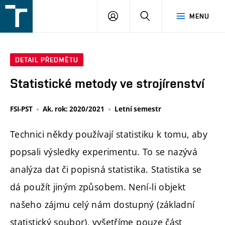
FSI
PŘIHLÁŠENÍ
HLEDAT
MENU
VUT
v
Brně
DETAIL PŘEDMĚTU
Statistické metody ve strojírenství
FSI-PST
Ak. rok: 2020/2021
Letní semestr
Technici někdy používají statistiku k tomu, aby
popsali výsledky experimentu. To se nazývá
analýza dat či popisná statistika. Statistika se
dá použít jiným způsobem. Není-li objekt
našeho zájmu celý nám dostupný (základní
statistický soubor), vyšetříme pouze část