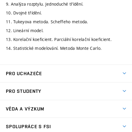
9. Analýza rozptylu. Jednoduché třídění.
10. Dvojné třídění.
11. Tukeyova metoda. Scheffeho metoda.
12. Lineární model.
13. Korelační koeficient. Parciální korelační koeficient.
14. Statistické modelování. Metoda Monte Carlo.
PRO UCHAZEČE
Studuj strojní inženýrství
PRO STUDENTY
Nabídka studia
Předměty
Ambasadoři studia
VĚDA A VÝZKUM
Studijní programy
Přijímačky
Věda a výzkum na FSI
Studijní předpisy
SPOLUPRÁCE S FSI
Zápisy
Úspěchy výzkumu