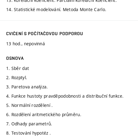
13. Korelační koeficient. Parciální korelační koeficient.
14. Statistické modelování. Metoda Monte Carlo.
CVIČENÍ S POČÍTAČOVOU PODPOROU
13 hod., nepovinná
OSNOVA
1. Sběr dat
2. Rozptyl.
3. Paretova analýza.
4. Funkce hustoty pravděpodobnosti a distribuční funkce.
5. Normální rozdělení .
6. Rozdělení aritmetického průměru.
7. Odhady parametrů.
8. Testování hypotéz .