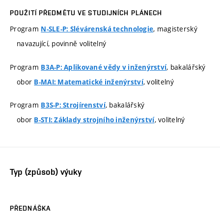
POUŽITÍ PŘEDMĚTU VE STUDIJNÍCH PLÁNECH
Program
, magisterský
N-SLE-P: Slévárenská technologie
navazující, povinně volitelný
Program
, bakalářský
B3A-P: Aplikované vědy v inženýrství
obor
, volitelný
B-MAI: Matematické inženýrství
Program
, bakalářský
B3S-P: Strojírenství
obor
, volitelný
B-STI: Základy strojního inženýrství
Typ (způsob) výuky
PŘEDNÁŠKA