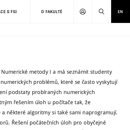
CE S FSI
O FAKULTĚ
EN
PŘIHLÁŠENÍ
HLEDAT
 Numerické metody I a má seznámit studenty
 numerických problémů, které se často vyskytují
pení podstaty probíraných numerických
tným řešením úloh u počítače tak, že
 a některé algoritmy si také sami naprogramují.
ktorů. Řešení počátečních úloh pro obyčejné