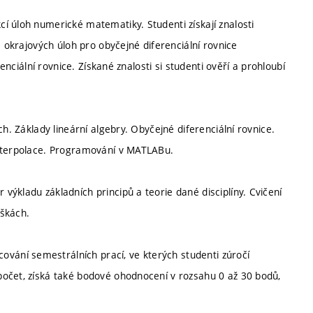
í úloh numerické matematiky. Studenti získají znalosti
a okrajových úloh pro obyčejné diferenciální rovnice
enciální rovnice. Získané znalosti si studenti ověří a prohloubí
h. Základy lineární algebry. Obyčejné diferenciální rovnice.
Interpolace. Programování v MATLABu.
ýkladu základních principů a teorie dané disciplíny. Cvičení
áškách.
ání semestrálních prací, ve kterých studenti zúročí
počet, získá také bodové ohodnocení v rozsahu 0 až 30 bodů,