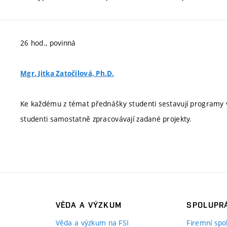
26 hod., povinná
Mgr. Jitka Zatočilová, Ph.D.
Ke každému z témat přednášky studenti sestavují programy 
studenti samostatně zpracovávají zadané projekty.
VĚDA A VÝZKUM
SPOLUPRÁ
Věda a výzkum na FSI
Firemní spo