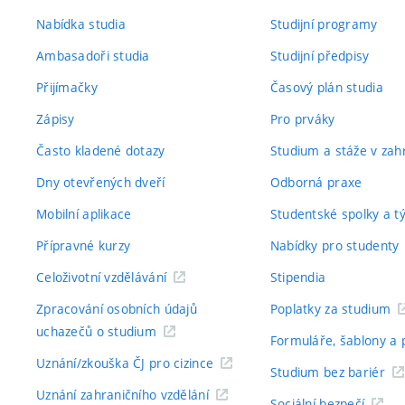
Nabídka studia
Studijní programy
Ambasadoři studia
Studijní předpisy
Přijímačky
Časový plán studia
Zápisy
Pro prváky
Často kladené dotazy
Studium a stáže v zahr
Dny otevřených dveří
Odborná praxe
Mobilní aplikace
Studentské spolky a 
Přípravné kurzy
Nabídky pro studenty
Celoživotní vzdělávání
Stipendia
Zpracování osobních údajů
Poplatky za studium
uchazečů o studium
Formuláře, šablony a 
Uznání/zkouška ČJ pro cizince
Studium bez bariér
Uznání zahraničního vzdělání
Sociální bezpečí