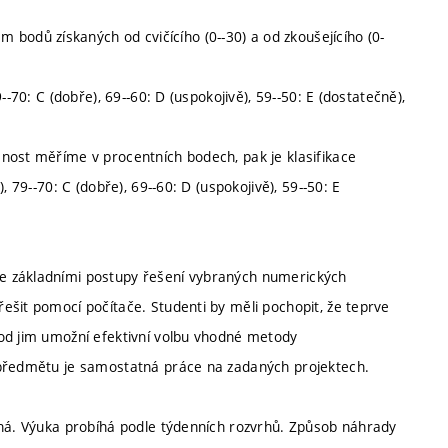
dů získaných od cvičícího (0--30) a od zkoušejícího (0-
-70: C (dobře), 69--60: D (uspokojivě), 59--50: E (dostatečně),
nost měříme v procentních bodech, pak je klasifikace
 79--70: C (dobře), 69--60: D (uspokojivě), 59--50: E
e základními postupy řešení vybraných numerických
ešit pomocí počítače. Studenti by měli pochopit, že teprve
tod jim umožní efektivní volbu vhodné metody
 předmětu je samostatná práce na zadaných projektech.
nná. Výuka probíhá podle týdenních rozvrhů. Způsob náhrady