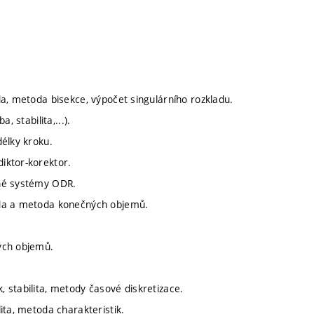
a, metoda bisekce, výpočet singulárního rozkladu.
 stabilita,...).
délky kroku.
iktor-korektor.
uhé systémy ODR.
oda a metoda konečných objemů.
ých objemů.
 stabilita, metody časové diskretizace.
ita, metoda charakteristik.