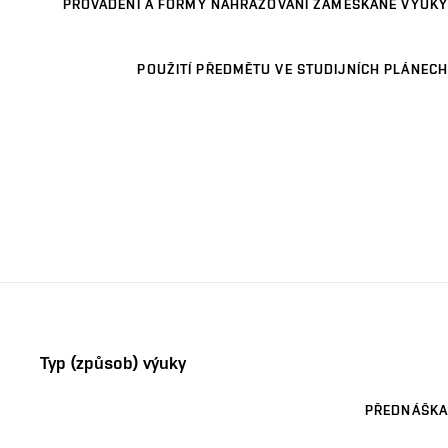
PROVÁDĚNÍ A FORMY NAHRAZOVÁNÍ ZAMEŠKANÉ VÝUKY
POUŽITÍ PŘEDMĚTU VE STUDIJNÍCH PLÁNECH
Typ (způsob) výuky
PŘEDNÁŠKA