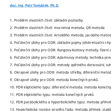
doc. Ing. Petr Tomášek, Ph.D.
1. Problém vlastních čísel: základní poznatky.
2. Problém vlastních čísel: mocninná metoda, QR metoda
3. Problém vlastních čísel: Arnoldiho metoda, Jacobiho metod
4. Počáteční úlohy pro ODR: základní pojmy (diskretizační chyba,
5. Počáteční úlohy pro ODR: Rungovy-Kuttovy metody, řízení 
6. Počáteční úlohy pro ODR: Adamsovy metody, technika pred
7. Počáteční úlohy pro ODR: metody zpětného derivování, t
8. Okrajové úlohy pro ODR: metoda střelby, diferenční met
9. Okrajové úlohy pro ODR: metoda konečných prvků.
10. PDR eliptického typu: diferenční metoda, metoda konečn
11. PDR eliptického typu: metoda konečných prvků.
12. PDR parabolického a hyperbolického typu: metoda přímek,
13. Hyperbolická rovnice prvního řádu: metoda přímek, stabil