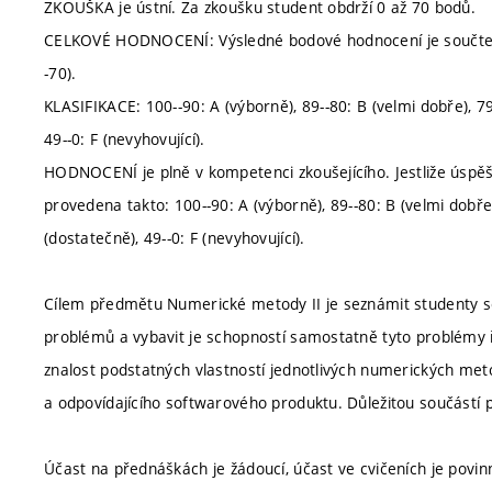
ZKOUŠKA je ústní. Za zkoušku student obdrží 0 až 70 bodů.
CELKOVÉ HODNOCENÍ: Výsledné bodové hodnocení je součtem bo
-70).
KLASIFIKACE: 100--90: A (výborně), 89--80: B (velmi dobře), 79-
49--0: F (nevyhovující).
HODNOCENÍ je plně v kompetenci zkoušejícího. Jestliže úspěš
provedena takto: 100--90: A (výborně), 89--80: B (velmi dobře),
(dostatečně), 49--0: F (nevyhovující).
Cílem předmětu Numerické metody II je seznámit studenty s
problémů a vybavit je schopností samostatně tyto problémy ř
znalost podstatných vlastností jednotlivých numerických me
a odpovídajícího softwarového produktu. Důležitou součástí
Účast na přednáškách je žádoucí, účast ve cvičeních je povi