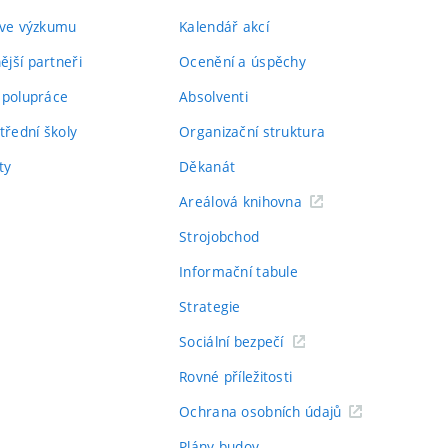
 ve výzkumu
Kalendář akcí
jší partneři
Ocenění a úspěchy
spolupráce
Absolventi
třední školy
Organizační struktura
ty
Děkanát
Areálová knihovna
Strojobchod
Informační tabule
Strategie
Sociální bezpečí
Rovné příležitosti
Ochrana osobních údajů
Plány budov