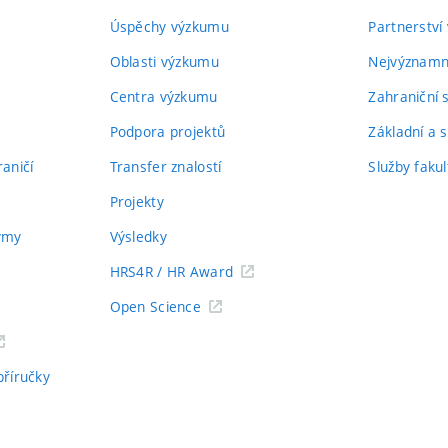
Úspěchy výzkumu
Partnerství
Oblasti výzkumu
Nejvýznamně
Centra výzkumu
Zahraniční 
Podpora projektů
Základní a s
aničí
Transfer znalostí
Služby fakul
Projekty
týmy
Výsledky
HRS4R / HR Award
Open Science
příručky