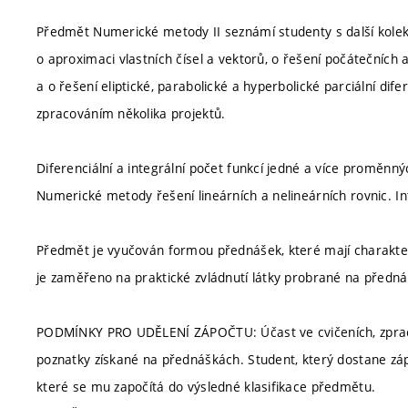
Předmět Numerické metody II seznámí studenty s další kolekc
o aproximaci vlastních čísel a vektorů, o řešení počátečních 
a o řešení eliptické, parabolické a hyperbolické parciální difer
zpracováním několika projektů.
Diferenciální a integrální počet funkcí jedné a více proměnnýc
Numerické metody řešení lineárních a nelineárních rovnic. 
Předmět je vyučován formou přednášek, které mají charakter v
je zaměřeno na praktické zvládnutí látky probrané na předn
PODMÍNKY PRO UDĚLENÍ ZÁPOČTU: Účast ve cvičeních, zpracov
poznatky získané na přednáškách. Student, který dostane zá
které se mu započítá do výsledné klasifikace předmětu.