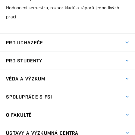
Hodnocení semestru, rozbor kladů a záporů jednotlivých
prací
PRO UCHAZEČE
Studuj strojní inženýrství
PRO STUDENTY
Nabídka studia
Předměty
Ambasadoři studia
VĚDA A VÝZKUM
Studijní programy
Přijímačky
Věda a výzkum na FSI
Studijní předpisy
SPOLUPRÁCE S FSI
Zápisy
Úspěchy výzkumu
Časový plán studia
Často kladené dotazy
Firemní spolupráce
Oblasti výzkumu
O FAKULTĚ
Pro prváky
Dny otevřených dveří
Partnerství ve výzkumu
Centra výzkumu
Studium a stáže v zahraničí
Aktuality
Mobilní aplikace
Nejvýznamnější partneři
ÚSTAVY A VÝZKUMNÁ CENTRA
Podpora projektů