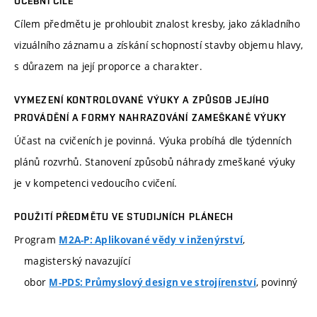
UČEBNÍ CÍLE
Cílem předmětu je prohloubit znalost kresby, jako základního
vizuálního záznamu a získání schopností stavby objemu hlavy,
s důrazem na její proporce a charakter.
VYMEZENÍ KONTROLOVANÉ VÝUKY A ZPŮSOB JEJÍHO
PROVÁDĚNÍ A FORMY NAHRAZOVÁNÍ ZAMEŠKANÉ VÝUKY
Účast na cvičeních je povinná. Výuka probíhá dle týdenních
plánů rozvrhů. Stanovení způsobů náhrady zmeškané výuky
je v kompetenci vedoucího cvičení.
POUŽITÍ PŘEDMĚTU VE STUDIJNÍCH PLÁNECH
Program
,
M2A-P: Aplikované vědy v inženýrství
magisterský navazující
obor
, povinný
M-PDS: Průmyslový design ve strojírenství