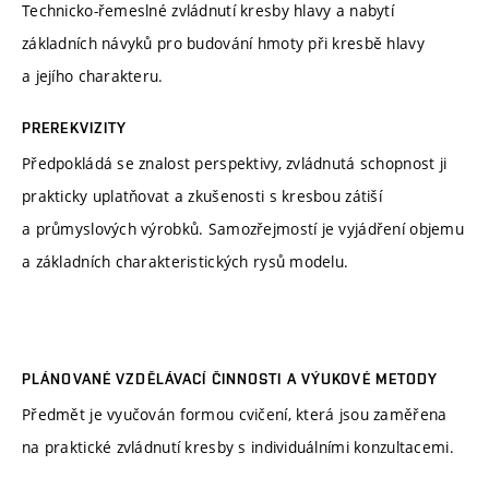
Technicko-řemeslné zvládnutí kresby hlavy a nabytí
základních návyků pro budování hmoty při kresbě hlavy
a jejího charakteru.
PREREKVIZITY
Předpokládá se znalost perspektivy, zvládnutá schopnost ji
prakticky uplatňovat a zkušenosti s kresbou zátiší
a průmyslových výrobků. Samozřejmostí je vyjádření objemu
a základních charakteristických rysů modelu.
PLÁNOVANÉ VZDĚLÁVACÍ ČINNOSTI A VÝUKOVÉ METODY
Předmět je vyučován formou cvičení, která jsou zaměřena
na praktické zvládnutí kresby s individuálními konzultacemi.