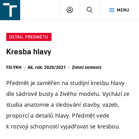
FSI
PŘIHLÁŠENÍ
HLEDAT
MENU
VUT
v
Brně
DETAIL PŘEDMĚTU
Kresba hlavy
FSI-YKH
Ak. rok: 2020/2021
Zimní semestr
Předmět je zaměřen na studijní kresbu hlavy
dle sádrové busty a živého modelu. Vychází ze
studia anatomie a sledování stavby, vazeb,
proporcí a detailů hlavy. Předmět vede
k rozvoji schopností vyjadřovat se kresbou.