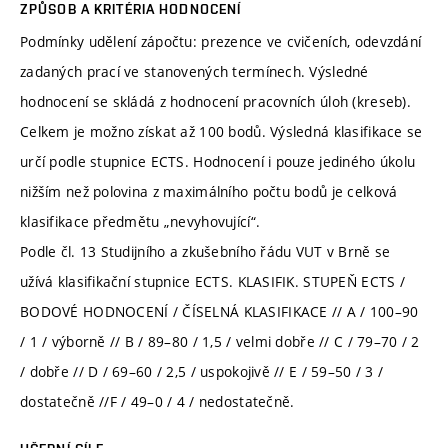
ZPŮSOB A KRITÉRIA HODNOCENÍ
Podmínky udělení zápočtu: prezence ve cvičeních, odevzdání
zadaných prací ve stanovených termínech. Výsledné
hodnocení se skládá z hodnocení pracovních úloh (kreseb).
Celkem je možno získat až 100 bodů. Výsledná klasifikace se
určí podle stupnice ECTS. Hodnocení i pouze jediného úkolu
nižším než polovina z maximálního počtu bodů je celková
klasifikace předmětu „nevyhovující“.
Podle čl. 13 Studijního a zkušebního řádu VUT v Brně se
užívá klasifikační stupnice ECTS. KLASIFIK. STUPEŇ ECTS /
BODOVÉ HODNOCENÍ / ČÍSELNÁ KLASIFIKACE // A / 100–90
/ 1 / výborně // B / 89–80 / 1,5 / velmi dobře // C / 79–70 / 2
/ dobře // D / 69–60 / 2,5 / uspokojivě // E / 59–50 / 3 /
dostatečně //F / 49–0 / 4 / nedostatečně.