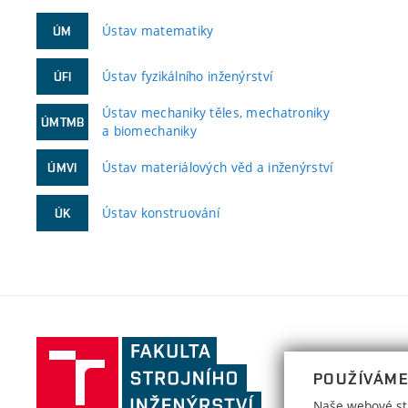
Ústav matematiky
ÚM
Ústav fyzikálního inženýrství
ÚFI
Ústav mechaniky těles, mechatroniky
ÚMTMB
a biomechaniky
Ústav materiálových věd a inženýrství
ÚMVI
Ústav konstruování
ÚK
Fakulta
strojního
POUŽÍVÁME
inženýrství,
Naše webové str