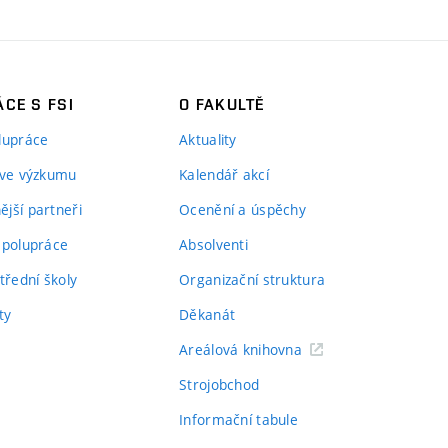
CE S FSI
O FAKULTĚ
lupráce
Aktuality
 ve výzkumu
Kalendář akcí
jší partneři
Ocenění a úspěchy
spolupráce
Absolventi
třední školy
Organizační struktura
ty
Děkanát
Areálová knihovna
Strojobchod
Informační tabule