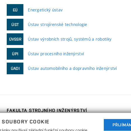
Energetický ústav
EÚ
Ústav strojírenské technologie
ÚST
Ústav výrobních strojů, systémů a robotiky
ÚVSSR
Ústav procesního inženýrství
ÚPI
Ústav automobilního a dopravního inženýrství
ÚADI
FAKULTA STROJNÍHO INŽENÝRSTVÍ
VYSOKÉ UČENÍ TECHNICKÉ V BRNĚ
 SOUBORY COOKIE
Technická 2896/2
PŘIJÍMÁ
www.fme.vutbr.cz
ánky používají základní funkční soubory cookie