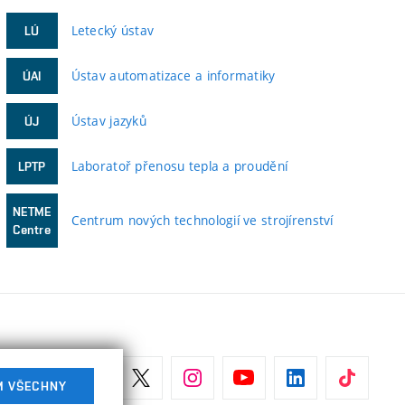
Letecký ústav
LÚ
Ústav automatizace a informatiky
ÚAI
Ústav jazyků
ÚJ
Laboratoř přenosu tepla a proudění
LPTP
NETME
Centrum nových technologií ve strojírenství
Centre
M VŠECHNY