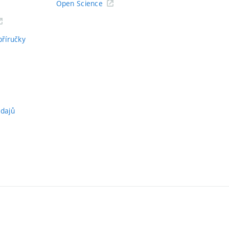
Open Science
příručky
údajů