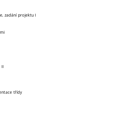
e, zadání projektu I
emi
 II
ntace třídy