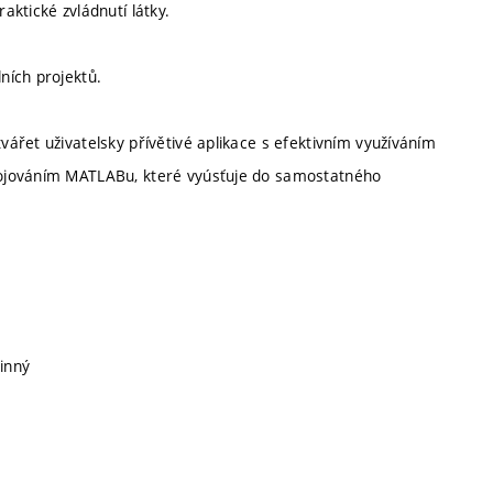
ktické zvládnutí látky.
ních projektů.
ářet uživatelsky přívětivé aplikace s efektivním využíváním
vojováním MATLABu, které vyúsťuje do samostatného
vinný