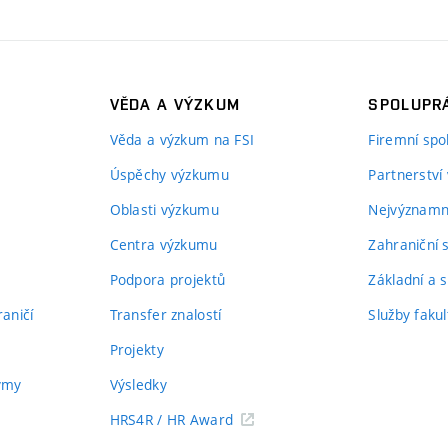
VĚDA A VÝZKUM
SPOLUPRÁ
Věda a výzkum na FSI
Firemní spo
Úspěchy výzkumu
Partnerství
Oblasti výzkumu
Nejvýznamně
Centra výzkumu
Zahraniční 
Podpora projektů
Základní a s
aničí
Transfer znalostí
Služby fakul
Projekty
týmy
Výsledky
HRS4R / HR Award