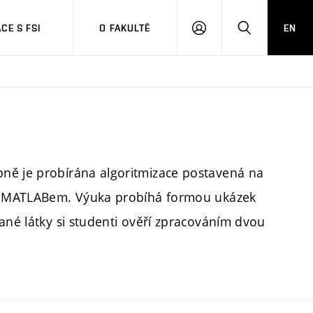
CE S FSI
O FAKULTĚ
EN
PŘIHLÁŠENÍ
HLEDAT
ně je probírána algoritmizace postavená na
ých MATLABem. Výuka probíhá formou ukázek
ané látky si studenti ověří zpracováním dvou