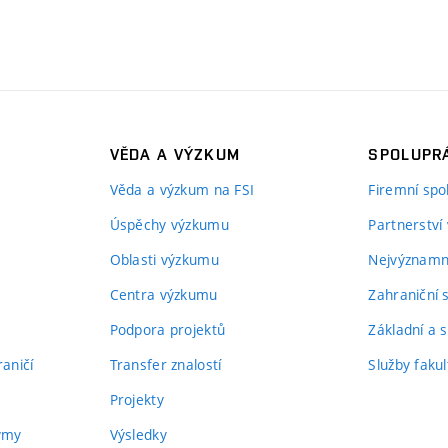
VĚDA A VÝZKUM
SPOLUPRÁ
Věda a výzkum na FSI
Firemní spo
Úspěchy výzkumu
Partnerství
Oblasti výzkumu
Nejvýznamně
Centra výzkumu
Zahraniční 
Podpora projektů
Základní a s
aničí
Transfer znalostí
Služby fakul
Projekty
týmy
Výsledky