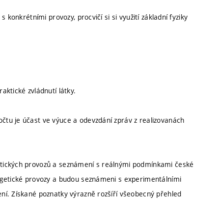
 konkrétními provozy, procvičí si si využití základní fyziky
ktické zvládnutí látky.
tu je účast ve výuce a odevzdání zpráv z realizovanách
etických provozů a seznámení s reálnými podmínkami české
rgetické provozy a budou seznámeni s experimentálními
ní. Získané poznatky výrazně rozšíří všeobecný přehled