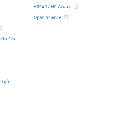
HRS4R / HR Award
Open Science
příručky
údajů