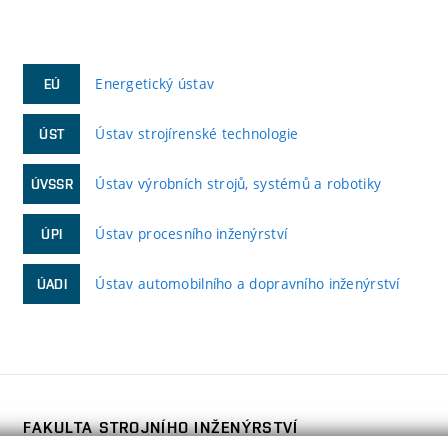
Energetický ústav
EÚ
Ústav strojírenské technologie
ÚST
Ústav výrobních strojů, systémů a robotiky
ÚVSSR
Ústav procesního inženýrství
ÚPI
Ústav automobilního a dopravního inženýrství
ÚADI
FAKULTA STROJNÍHO INŽENÝRSTVÍ