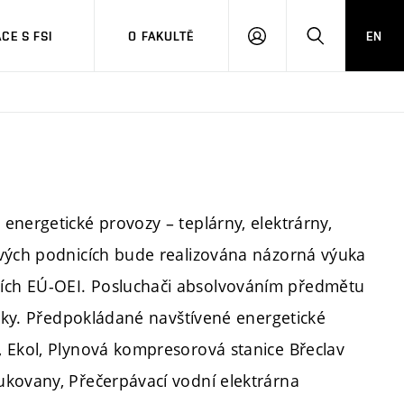
CE S FSI
O FAKULTĚ
EN
PŘIHLÁŠENÍ
HLEDAT
energetické provozy – teplárny, elektrárny,
ových podnicích bude realizována názorná výuka
ích EÚ-OEI. Posluchači absolvováním předmětu
tiky. Předpokládané navštívené energetické
, Ekol, Plynová kompresorová stanice Břeclav
ukovany, Přečerpávací vodní elektrárna