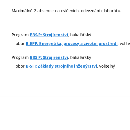
Maximálně 2 absence na cvičeních, odevzdání elaborátu.
Program
, bakalářský
B3S-P: Strojírenství
obor
, volit
B-EPP: Energetika, procesy a životní prostředí
Program
, bakalářský
B3S-P: Strojírenství
obor
, volitelný
B-STI: Základy strojního inženýrství