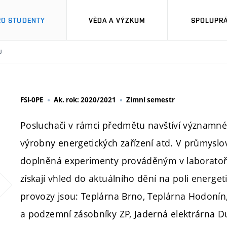
RO STUDENTY
VĚDA A VÝZKUM
SPOLUPRÁ
U
FSI-0PE
Ak. rok: 2020/2021
Zimní semestr
Posluchači v rámci předmětu navštíví významné 
výrobny energetických zařízení atd. V průmysl
doplněná experimenty prováděným v laboratoř
získají vhled do aktuálního dění na poli energe
provozy jsou: Teplárna Brno, Teplárna Hodonín
a podzemní zásobníky ZP, Jaderná elektrárna D