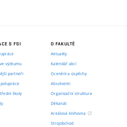
CE S FSI
O FAKULTĚ
lupráce
Aktuality
 ve výzkumu
Kalendář akcí
jší partneři
Ocenění a úspěchy
spolupráce
Absolventi
třední školy
Organizační struktura
ty
Děkanát
Areálová knihovna
Strojobchod