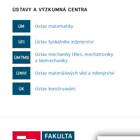
ÚSTAVY A VÝZKUMNÁ CENTRA
Ústav matematiky
ÚM
Ústav fyzikálního inženýrství
ÚFI
Ústav mechaniky těles, mechatroniky
ÚMTMB
a biomechaniky
Ústav materiálových věd a inženýrství
ÚMVI
Ústav konstruování
ÚK
Fakulta