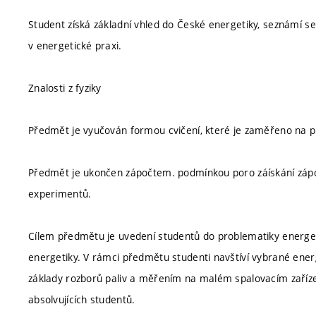
Student získá základní vhled do České energetiky, seznámí se s
v energetické praxi.
Znalosti z fyziky
Předmět je vyučován formou cvičení, které je zaměřeno na pra
Předmět je ukončen zápočtem. podmínkou poro záískání zápoč
experimentů.
Cílem předmětu je uvedení studentů do problematiky energ
energetiky. V rámci předmětu studenti navštíví vybrané ene
základy rozborů paliv a měřením na malém spalovacím zaříze
absolvujících studentů.