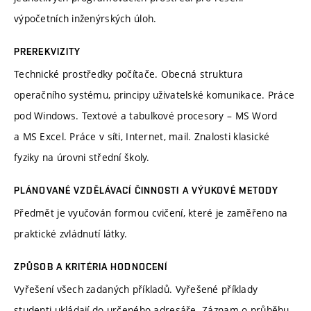
výpočetních inženýrských úloh.
PREREKVIZITY
Technické prostředky počítače. Obecná struktura
operačního systému, principy uživatelské komunikace. Práce
pod Windows. Textové a tabulkové procesory – MS Word
a MS Excel. Práce v síti, Internet, mail. Znalosti klasické
fyziky na úrovni střední školy.
PLÁNOVANÉ VZDĚLÁVACÍ ČINNOSTI A VÝUKOVÉ METODY
Předmět je vyučován formou cvičení, které je zaměřeno na
praktické zvládnutí látky.
ZPŮSOB A KRITÉRIA HODNOCENÍ
Vyřešení všech zadaných příkladů. Vyřešené příklady
studenti ukládají do určeného adresáře. Záznam o průběhu