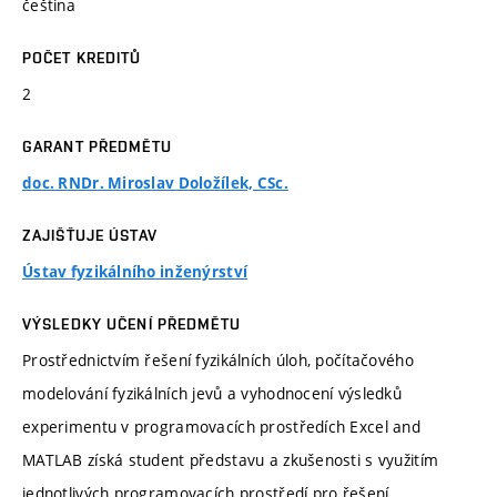
čeština
POČET KREDITŮ
2
GARANT PŘEDMĚTU
doc. RNDr. Miroslav Doložílek, CSc.
ZAJIŠŤUJE ÚSTAV
Ústav fyzikálního inženýrství
VÝSLEDKY UČENÍ PŘEDMĚTU
Prostřednictvím řešení fyzikálních úloh, počítačového
modelování fyzikálních jevů a vyhodnocení výsledků
experimentu v programovacích prostředích Excel and
MATLAB získá student představu a zkušenosti s využitím
jednotlivých programovacích prostředí pro řešení