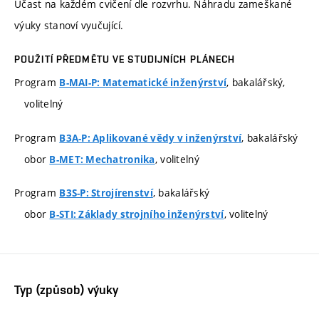
Účast na každém cvičení dle rozvrhu. Náhradu zameškané
výuky stanoví vyučující.
POUŽITÍ PŘEDMĚTU VE STUDIJNÍCH PLÁNECH
Program
, bakalářský,
B-MAI-P: Matematické inženýrství
volitelný
Program
, bakalářský
B3A-P: Aplikované vědy v inženýrství
obor
, volitelný
B-MET: Mechatronika
Program
, bakalářský
B3S-P: Strojírenství
obor
, volitelný
B-STI: Základy strojního inženýrství
Typ (způsob) výuky