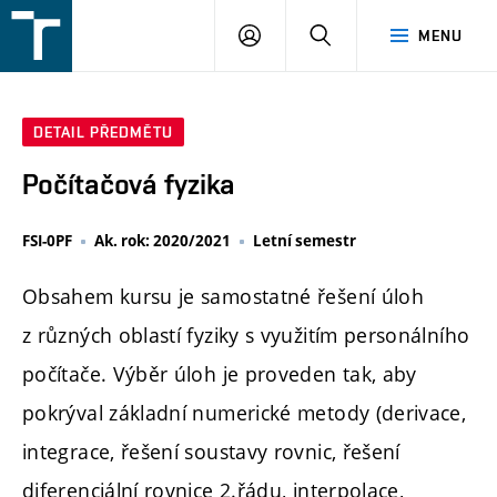
FSI
PŘIHLÁŠENÍ
HLEDAT
MENU
VUT
v
Brně
DETAIL PŘEDMĚTU
Počítačová fyzika
FSI-0PF
Ak. rok: 2020/2021
Letní semestr
Obsahem kursu je samostatné řešení úloh
z různých oblastí fyziky s využitím personálního
počítače. Výběr úloh je proveden tak, aby
pokrýval základní numerické metody (derivace,
integrace, řešení soustavy rovnic, řešení
diferenciální rovnice 2.řádu, interpolace,