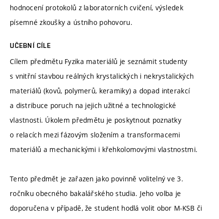
hodnocení protokolů z laboratorních cvičení, výsledek
písemné zkoušky a ústního pohovoru.
UČEBNÍ CÍLE
Cílem předmětu Fyzika materiálů je seznámit studenty
s vnitřní stavbou reálných krystalických i nekrystalických
materiálů (kovů, polymerů, keramiky) a dopad interakcí
a distribuce poruch na jejich užitné a technologické
vlastnosti. Úkolem předmětu je poskytnout poznatky
o relacích mezi fázovým složením a transformacemi
materiálů a mechanickými i křehkolomovými vlastnostmi.
Tento předmět je zařazen jako povinně volitelný ve 3.
ročníku obecného bakalářského studia. Jeho volba je
doporučena v případě, že student hodlá volit obor M-KSB či