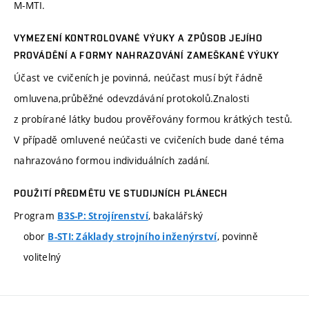
M-MTI.
VYMEZENÍ KONTROLOVANÉ VÝUKY A ZPŮSOB JEJÍHO
PROVÁDĚNÍ A FORMY NAHRAZOVÁNÍ ZAMEŠKANÉ VÝUKY
Účast ve cvičeních je povinná, neúčast musí být řádně
omluvena,průběžné odevzdávání protokolů.Znalosti
z probírané látky budou prověřovány formou krátkých testů.
V případě omluvené neúčasti ve cvičeních bude dané téma
nahrazováno formou individuálních zadání.
POUŽITÍ PŘEDMĚTU VE STUDIJNÍCH PLÁNECH
Program
, bakalářský
B3S-P: Strojírenství
obor
, povinně
B-STI: Základy strojního inženýrství
volitelný