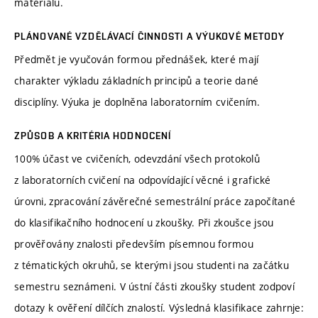
materiálů.
PLÁNOVANÉ VZDĚLÁVACÍ ČINNOSTI A VÝUKOVÉ METODY
Předmět je vyučován formou přednášek, které mají
charakter výkladu základních principů a teorie dané
disciplíny. Výuka je doplněna laboratorním cvičením.
ZPŮSOB A KRITÉRIA HODNOCENÍ
100% účast ve cvičeních, odevzdání všech protokolů
z laboratorních cvičení na odpovídající věcné i grafické
úrovni, zpracování závěrečné semestrální práce započítané
do klasifikačního hodnocení u zkoušky. Při zkoušce jsou
prověřovány znalosti především písemnou formou
z tématických okruhů, se kterými jsou studenti na začátku
semestru seznámeni. V ústní části zkoušky student zodpoví
dotazy k ověření dílčích znalostí. Výsledná klasifikace zahrnje: