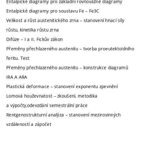
Entalpické diagramy pro základní rovnovážné diagramy
Entalpické diagramy pro soustavu Fe – Fe3C
Velikost a růst austenitického zrna – stanovení hnací síly
růstu, kinetika růstu zrna
Difúze – I a II. Fickův zákon
Přeměny přechlazeného austenitu – tvorba proeutektoidního
feritu. Test
Přeměny přechlazeného austenitu – konstrukce diagramů
IRA A ARA
Plastická deformace – stanovení exponentu zpevnění
Lomová houževnatost – zkoušení, metodika
a výpočty,odevzdání semestrální práce
Rentgenostrukturní analýza – stanovení mezirovinných
vzdáleností a zápočet