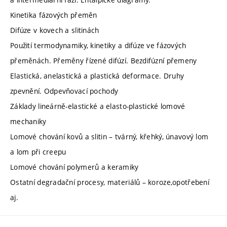
Kinetika fázových přeměn
Difúze v kovech a slitinách
Použití termodynamiky, kinetiky a difúze ve fázových
přeměnách. Přeměny řízené difúzí. Bezdifúzní přemeny
Elastická, anelastická a plastická deformace. Druhy
zpevnění. Odpevňovací pochody
Základy lineárně-elastické a elasto-plastické lomové
mechaniky
Lomové chování kovů a slitin – tvárný, křehký, únavový lom
a lom při creepu
Lomové chování polymerů a keramiky
Ostatní degradační procesy, materiálů – koroze,opotřebení
aj.