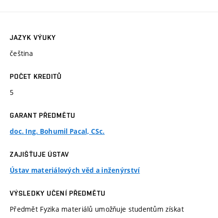
JAZYK VÝUKY
čeština
POČET KREDITŮ
5
GARANT PŘEDMĚTU
doc. Ing. Bohumil Pacal, CSc.
ZAJIŠŤUJE ÚSTAV
Ústav materiálových věd a inženýrství
VÝSLEDKY UČENÍ PŘEDMĚTU
Předmět Fyzika materiálů umožňuje studentům získat