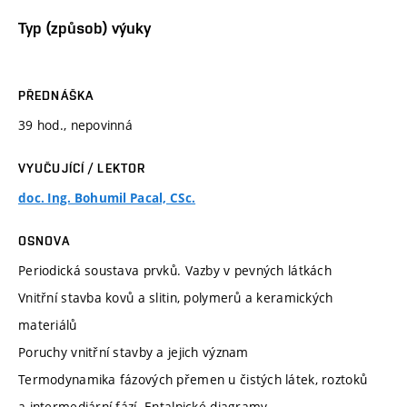
Typ (způsob) výuky
PŘEDNÁŠKA
39 hod., nepovinná
VYUČUJÍCÍ / LEKTOR
doc. Ing. Bohumil Pacal, CSc.
OSNOVA
Periodická soustava prvků. Vazby v pevných látkách
Vnitřní stavba kovů a slitin, polymerů a keramických
materiálů
Poruchy vnitřní stavby a jejich význam
Termodynamika fázových přemen u čistých látek, roztoků
a intermediární fází. Entalpické diagramy.