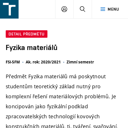
FSI
PŘIHLÁŠENÍ
HLEDAT
MENU
VUT
v
Brně
DETAIL PŘEDMĚTU
Fyzika materiálů
FSI-5FM
Ak. rok: 2020/2021
Zimní semestr
Předmět Fyzika materiálů má poskytnout
studentům teoretický základ nutný pro
komplexní řešení materiálových problémů. Je
koncipován jako fyzikální podklad
zpracovatelských technologií kovových
konstrukčních materiálů, tj. tváření, svařování,