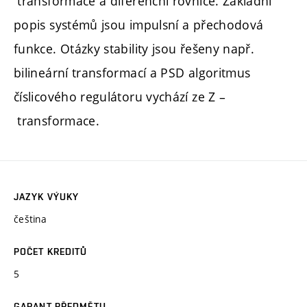
transformace a diferenční rovnice. Základní
popis systémů jsou impulsní a přechodová
funkce. Otázky stability jsou řešeny např.
bilineární transformací a PSD algoritmus
číslicového regulátoru vychází ze Z –
transformace.
JAZYK VÝUKY
čeština
POČET KREDITŮ
5
GARANT PŘEDMĚTU