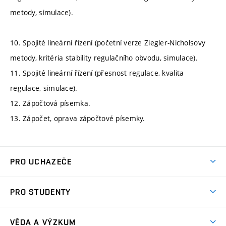
metody, simulace).
10. Spojité lineární řízení (početní verze Ziegler-Nicholsovy
metody, kritéria stability regulačního obvodu, simulace).
11. Spojité lineární řízení (přesnost regulace, kvalita
regulace, simulace).
12. Zápočtová písemka.
13. Zápočet, oprava zápočtové písemky.
PRO UCHAZEČE
Studuj strojní inženýrství
PRO STUDENTY
Nabídka studia
Předměty
Ambasadoři studia
VĚDA A VÝZKUM