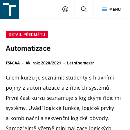
FSI
PŘIHLÁŠENÍ
HLEDAT
MENU
VUT
v
Brně
DETAIL PŘEDMĚTU
Automatizace
FSI-6AA
Ak. rok: 2020/2021
Letní semestr
Cílem kurzu je seznámit studenty s hlavními
pojmy z automatizace a z řídicích systémů.
První část kurzu seznamuje s logickými řídicími
systémy. Uvádí logické funkce, logické prvky
a kombinační a sekvenční logické obvody.
Samozřejmě včetně minimalizace logických