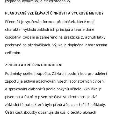
(zejména dynamiky) a elektrotechniky.
PLÁNOVANÉ VZDĚLÁVACÍ ČINNOSTI A VÝUKOVÉ METODY
Předmět je vyučován formou přednášek, které mají
charakter výkladu základních principů a teorie dané
disciplíny. Cvičení je zaměřeno na praktické zvládnutí látky
probrané na přednáškách. Výuka je doplněna laboratorním
cvičením.
ZPŮSOB A KRITÉRIA HODNOCENÍ
Podmínky udělení zápočtu: Základní podmínkou pro udělení
zápočtu je aktivní absolvování všech laboratorních cvičení
a zpracování elaborátů podle pokynů učitele. Zkouška je
písemná a ústní. V písemné části student shrnuje dvě
základní témata, která byla přednášena, a řeší tři příklady.
Ústní část zkoušky obsahuje diskuzi o těchto úlohách