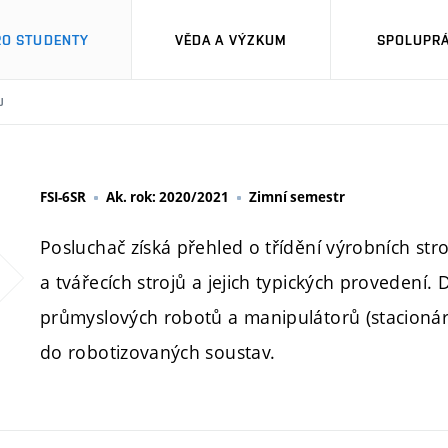
RO STUDENTY
VĚDA A VÝZKUM
SPOLUPRÁ
U
FSI-6SR
Ak. rok: 2020/2021
Zimní semestr
Posluchač získá přehled o třídění výrobních str
a tvářecích strojů a jejich typických provedení.
průmyslových robotů a manipulátorů (stacionární
do robotizovaných soustav.