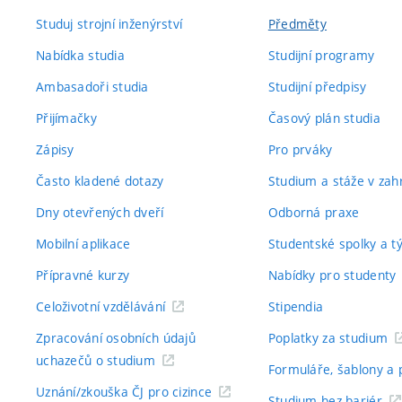
Studuj strojní inženýrství
Předměty
Nabídka studia
Studijní programy
Ambasadoři studia
Studijní předpisy
Přijímačky
Časový plán studia
Zápisy
Pro prváky
Často kladené dotazy
Studium a stáže v zahr
Dny otevřených dveří
Odborná praxe
Mobilní aplikace
Studentské spolky a 
Přípravné kurzy
Nabídky pro studenty
Celoživotní vzdělávání
Stipendia
Zpracování osobních údajů
Poplatky za studium
uchazečů o studium
Formuláře, šablony a 
Uznání/zkouška ČJ pro cizince
Studium bez bariér