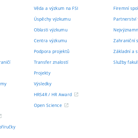
Věda a výzkum na FSI
Firemní spo
Úspěchy výzkumu
Partnerství
Oblasti výzkumu
Nejvýznamně
Centra výzkumu
Zahraniční 
Podpora projektů
Základní a s
aničí
Transfer znalostí
Služby fakul
Projekty
týmy
Výsledky
HRS4R / HR Award
Open Science
příručky