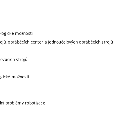
ologické možnosti
rojů, obráběcích center a jednoúčelových obráběcích strojů
hovacích strojů
ogické možnosti
dní problémy robotizace