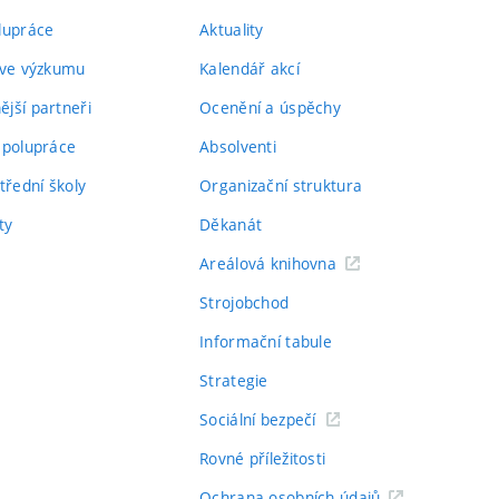
lupráce
Aktuality
 ve výzkumu
Kalendář akcí
jší partneři
Ocenění a úspěchy
spolupráce
Absolventi
třední školy
Organizační struktura
ty
Děkanát
Areálová knihovna
Strojobchod
Informační tabule
Strategie
Sociální bezpečí
Rovné příležitosti
Ochrana osobních údajů