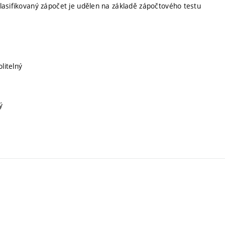
lasifikovaný zápočet je udělen na základě zápočtového testu
olitelný
ý