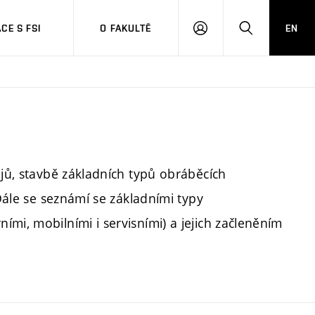
CE S FSI
O FAKULTĚ
EN
PŘIHLÁŠENÍ
HLEDAT
ojů, stavbě základních typů obráběcích
 Dále se seznámí se základními typy
mi, mobilními i servisními) a jejich začleněním