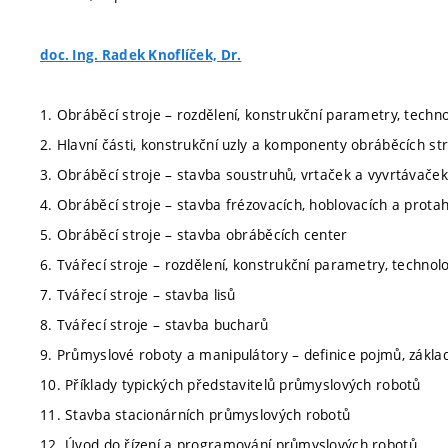
doc. Ing. Radek Knoflíček, Dr.
1. Obráběcí stroje – rozdělení, konstrukční parametry, techn
2. Hlavní části, konstrukční uzly a komponenty obráběcích st
3. Obráběcí stroje – stavba soustruhů, vrtaček a vyvrtávaček
4. Obráběcí stroje – stavba frézovacích, hoblovacích a prota
5. Obráběcí stroje – stavba obráběcích center
6. Tvářecí stroje – rozdělení, konstrukční parametry, technol
7. Tvářecí stroje – stavba lisů
8. Tvářecí stroje – stavba bucharů
9. Průmyslové roboty a manipulátory – definice pojmů, zákla
10. Příklady typických představitelů průmyslových robotů
11. Stavba stacionárních průmyslových robotů
12. Úvod do řízení a programování průmyslových robotů