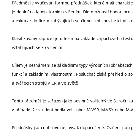
Předmět je vyučován formou přednášek, které mají charakter 
je doplněna laboratorním cvičením. Dle možností budou pro 
a exkurze do firem zabývajících se činnostmi souvisejícími 
Klasifikovaný zápočet je udělen na základě zápočtového test
vztahujících se k cvičením.
Cílem je seznámení se základními typy výrobních (obráběcích i
funkcí a základními vlastnostmi. Posluchač získá přehled o 
a tvářecích strojů v ČR a ve světě.
Tento předmět je zařazen jako povinně volitelný ve 3. roční
v případě, že student hodlá volit obor M-VSR, M-VSY nebo M-A
Přednášky jsou dobrovolné, avšak doporučené. Cvičení jsou 