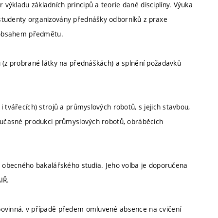
výkladu základních principů a teorie dané disciplíny. Výuka
studenty organizovány přednášky odborníků z praxe
s obsahem předmětu.
u (z probrané látky na přednáškách) a splnění požadavků
 tvářecích) strojů a průmyslových robotů, s jejich stavbou,
současné produkci průmyslových robotů, obráběcích
ku obecného bakalářského studia. Jeho volba je doporučena
IŘ.
povinná, v případě předem omluvené absence na cvičení