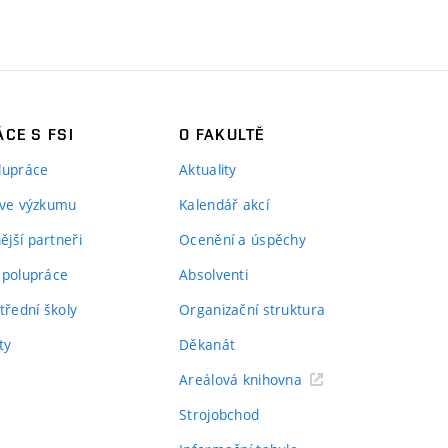
CE S FSI
O FAKULTĚ
lupráce
Aktuality
 ve výzkumu
Kalendář akcí
jší partneři
Ocenění a úspěchy
spolupráce
Absolventi
třední školy
Organizační struktura
ty
Děkanát
Areálová knihovna
Strojobchod