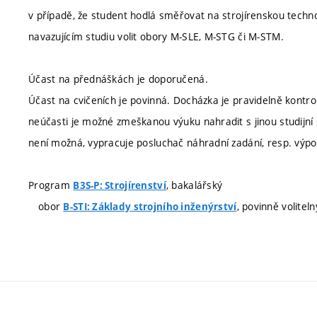
v případě, že student hodlá směřovat na strojírenskou technol
navazujícím studiu volit obory M-SLE, M-STG či M-STM.
Účast na přednáškách je doporučená.
Účast na cvičeních je povinná. Docházka je pravidelně kontr
neúčasti je možné zmeškanou výuku nahradit s jinou studijn
není možná, vypracuje posluchač náhradní zadání, resp. výpo
Program
, bakalářský
B3S-P: Strojírenství
obor
, povinně voliteln
B-STI: Základy strojního inženýrství