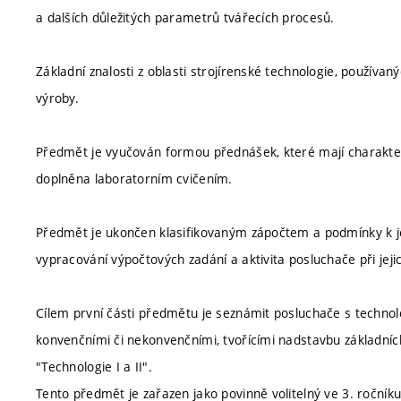
a dalších důležitých parametrů tvářecích procesů.
Základní znalosti z oblasti strojírenské technologie, používan
výroby.
Předmět je vyučován formou přednášek, které mají charakter v
doplněna laboratorním cvičením.
Předmět je ukončen klasifikovaným zápočtem a podmínky k jeh
vypracování výpočtových zadání a aktivita posluchače při jej
Cílem první části předmětu je seznámit posluchače s technol
konvenčními či nekonvenčními, tvořícími nadstavbu základní
"Technologie I a II".
Tento předmět je zařazen jako povinně volitelný ve 3. roční