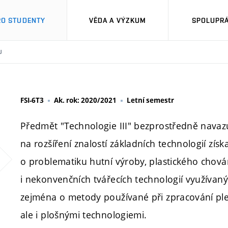
RO STUDENTY
VĚDA A VÝZKUM
SPOLUPRÁ
U
FSI-6T3
Ak. rok: 2020/2021
Letní semestr
Předmět "Technologie III" bezprostředně navaz
na rozšíření znalostí základních technologií zís
o problematiku hutní výroby, plastického chová
i nekonvenčních tvářecích technologií využívaný
zejména o metody používané při zpracování plec
ale i plošnými technologiemi.