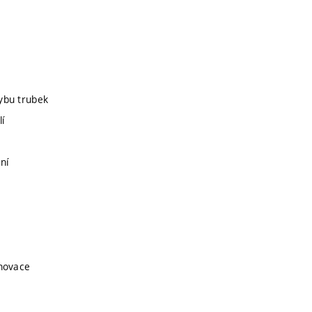
hybu trubek
í
ní
enovace