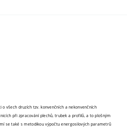
ti o všech druzích tzv. konvenčních a nekonvenčních
dnicích při zpracování plechů, trubek a profilů, a to plošným
námí se také s metodikou výpočtu energosilových parametrů