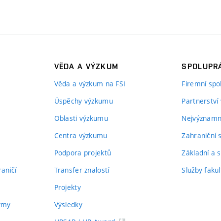
VĚDA A VÝZKUM
SPOLUPRÁ
Věda a výzkum na FSI
Firemní spo
Úspěchy výzkumu
Partnerství
Oblasti výzkumu
Nejvýznamně
Centra výzkumu
Zahraniční 
Podpora projektů
Základní a s
aničí
Transfer znalostí
Služby fakul
Projekty
týmy
Výsledky