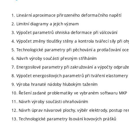
1. Lineární aproximace přirozeného deformačního napětí
2. Limitní diagramy a jejich význam
3. Výpočet parametrů ohniska deformace při válcování
4. Výpočet změny tloušťky stěny a kontrola tvářecí síly při o
5. Technologické parametry při pěchování a protlačování ocel
6. Návrh výroby součásti přesným stříháním
7. Energosilové parametry při zakružování a výpočty odpruže
8. Výpočet energosilových parametrů při tváření elastomery
9. Výroba hranaté nádoby hlubokým tažením
10. Řešení zadané problematiky ve vybraném softwaru MKP
11. Návrh výroby součásti ohraňováním
12. Návrh úprav návarové plochy, výběr elektrody, postup r
13. Technologické parametry lisování kovových prášků