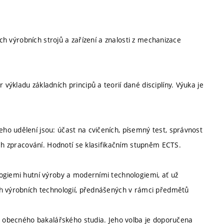
ých výrobních strojů a zařízení a znalosti z mechanizace
ýkladu základních principů a teorií dané disciplíny. Výuka je
o udělení jsou: účast na cvičeních, písemný test, správnost
ich zpracování. Hodnotí se klasifikačním stupněm ECTS.
ogiemi hutní výroby a moderními technologiemi, ať už
ch výrobních technologií, přednášených v rámci předmětů
ku obecného bakalářského studia. Jeho volba je doporučena