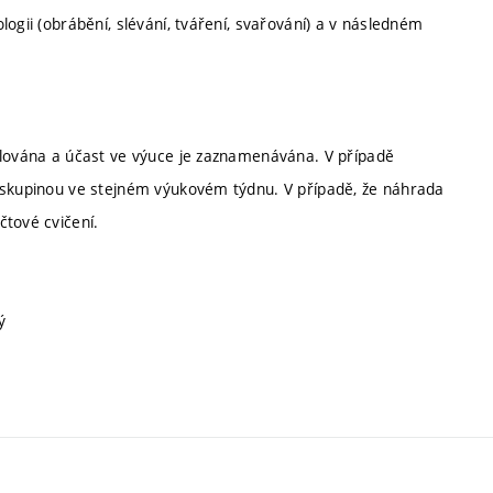
ogii (obrábění, slévání, tváření, svařování) a v následném
olována a účast ve výuce je zaznamenávána. V případě
í skupinou ve stejném výukovém týdnu. V případě, že náhrada
čtové cvičení.
ý