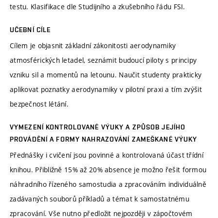
testu. Klasifikace dle Studijního a zkušebního řádu FSI.
UČEBNÍ CÍLE
Cílem je objasnit základní zákonitosti aerodynamiky
atmosférických letadel, seznámit budoucí piloty s principy
vzniku sil a momentů na letounu. Naučit studenty prakticky
aplikovat poznatky aerodynamiky v pilotní praxi a tím zvýšit
bezpečnost létání.
VYMEZENÍ KONTROLOVANÉ VÝUKY A ZPŮSOB JEJÍHO
PROVÁDĚNÍ A FORMY NAHRAZOVÁNÍ ZAMEŠKANÉ VÝUKY
Přednášky i cvičení jsou povinné a kontrolovaná účast třídní
knihou. Přibližně 15% až 20% absence je možno řešit formou
náhradního řízeného samostudia a zpracováním individuálně
zadávaných souborů příkladů a témat k samostatnému
zpracování. Vše nutno předložit nejpozději v zápočtovém