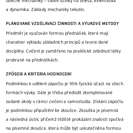
obecné mechaniky – silové účinky na tělesa, kinematika
a dynamika. Základy mechaniky tekutin.
PLÁNOVANÉ VZDĚLÁVACÍ ČINNOSTI A VÝUKOVÉ METODY
Předmět je vyučován formou přednášek, které mají
charakter výkladu základních principů a teorie dané
disciplíny. Cvičení je zaměřeno na praktické zvládnutí látky
probrané na přednáškách.
ZPŮSOB A KRITÉRIA HODNOCENÍ
Podmínkou k udělení zápočtu je 95% fyzická účast na všech
formách výuky. Dále je třeba předložit zkompletované
zadané úkoly v rámci cvičení a samostudia. Získání zápočtu
je podmínkou připuštění ke zkoušce. Zkouška je písemná
a následná ústní, přičemž těžiště prokázání znalostí spočívá
na písemné zkoušce, která může být uskutečněna formou