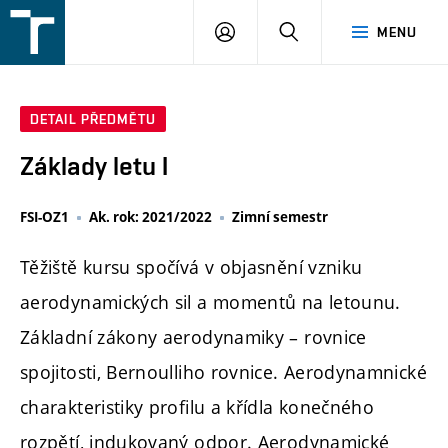
FSI
PŘIHLÁŠENÍ
HLEDAT
MENU
VUT
v
Brně
DETAIL PŘEDMĚTU
Základy letu I
FSI-OZ1
Ak. rok: 2021/2022
Zimní semestr
Těžiště kursu spočívá v objasnění vzniku
aerodynamických sil a momentů na letounu.
Základní zákony aerodynamiky – rovnice
spojitosti, Bernoulliho rovnice. Aerodynamnické
charakteristiky profilu a křídla konečného
rozpětí, indukovaný odpor. Aerodynamické