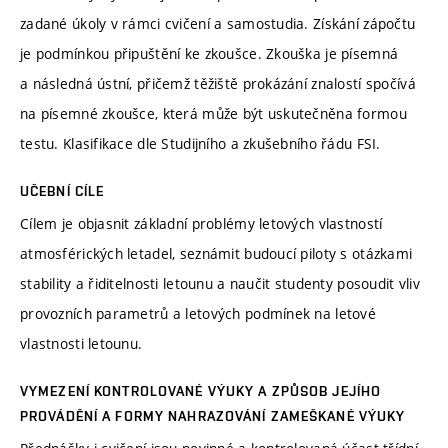
zadané úkoly v rámci cvičení a samostudia. Získání zápočtu
je podmínkou připuštění ke zkoušce. Zkouška je písemná
a následná ústní, přičemž těžiště prokázání znalostí spočívá
na písemné zkoušce, která může být uskutečněna formou
testu. Klasifikace dle Studijního a zkušebního řádu FSI.
UČEBNÍ CÍLE
Cílem je objasnit základní problémy letových vlastností
atmosférických letadel, seznámit budoucí piloty s otázkami
stability a řiditelnosti letounu a naučit studenty posoudit vliv
provozních parametrů a letových podmínek na letové
vlastnosti letounu.
VYMEZENÍ KONTROLOVANÉ VÝUKY A ZPŮSOB JEJÍHO
PROVÁDĚNÍ A FORMY NAHRAZOVÁNÍ ZAMEŠKANÉ VÝUKY