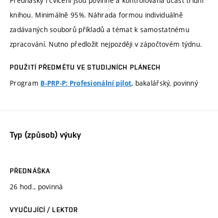
Přednášky i cvičení jsou povinné a kontrolovaná účast třídní
knihou. Minimálně 95%. Náhrada formou individuálně
zadávaných souborů příkladů a témat k samostatnému
zpracování. Nutno předložit nejpozději v zápočtovém týdnu.
POUŽITÍ PŘEDMĚTU VE STUDIJNÍCH PLÁNECH
Program
, bakalářský, povinný
B-PRP-P: Profesionální pilot
Typ (způsob) výuky
PŘEDNÁŠKA
26 hod., povinná
VYUČUJÍCÍ / LEKTOR