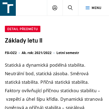
FSI
PŘIHLÁŠENÍ
HLEDAT
MENU
VUT
v
Brně
DETAIL PŘEDMĚTU
Základy letu II
FSI-OZ2
Ak. rok: 2021/2022
Letní semestr
Statická a dynamická podélná stabilita.
Neutrální bod, statická zásoba. Směrová
statická stabilita. Příčná statická stabilita.
Faktory ovlivňující příčnou statickou stabilitu –
vzepětí a úhel šípu křídla. Dynamická stranová
(směrová a příčná) stabilita – spirálová