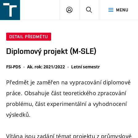
FSI
PŘIHLÁŠENÍ
HLEDAT
MENU
VUT
v
Brně
DETAIL PŘEDMĚTU
Diplomový projekt (M-SLE)
FSI-PD5
Ak. rok: 2021/2022
Letní semestr
Předmět je zaměřen na vypracování diplomové
práce. Obsahuje část teoretického zpracování
problému, část experimentální a vyhodnocení
výsledků.
Vítána jsou zadání témat projektu z průmyslové