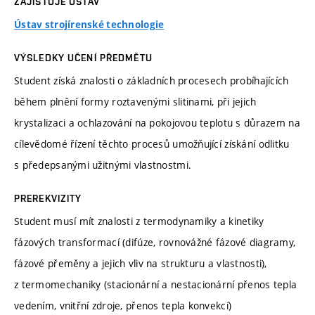
ZAJIŠŤUJE ÚSTAV
Ústav strojírenské technologie
VÝSLEDKY UČENÍ PŘEDMĚTU
Student získá znalosti o základních procesech probíhajících
během plnění formy roztavenými slitinami, při jejich
krystalizaci a ochlazování na pokojovou teplotu s důrazem na
cílevědomé řízení těchto procesů umožňující získání odlitku
s předepsanými užitnými vlastnostmi.
PREREKVIZITY
Student musí mít znalosti z termodynamiky a kinetiky
fázových transformací (difúze, rovnovážné fázové diagramy,
fázové přeměny a jejich vliv na strukturu a vlastnosti),
z termomechaniky (stacionární a nestacionární přenos tepla
vedením, vnitřní zdroje, přenos tepla konvekcí)