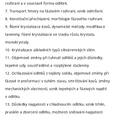
rozhraní a v soustavě forma-odlitek.
7. Transport hmoty na fázovém rozhraní, vznik odmíšení.
8. Konstituční přechlazení, morfologie fázového rozhraní.
9. Řízení krystalizace kovů, dynamické metody, modifikace
taveniny, řízení krystalizace ve stadiu růstu krystalu,
monokrystaly.
10. Krystalizace základních typů slévárenských slitin.
11. Objemové změny při tuhnutí odlitků a jejich důsledky,
tepelné uzly, soustředěné a rozptýlené staženiny.
12. Ochlazování odlitků z teploty solidu, objemové změny při
fázové transformaci v tuhém stavu, smršťování kovů, změny
mechanických vlastností, vznik tepelných a fázových napětí
v odlitku.
13. Důsledky napjatosti v chladnoucím odlitku, vznik trhlin,
prasklin a zborcení odlitku, možnosti snižování napjatosti