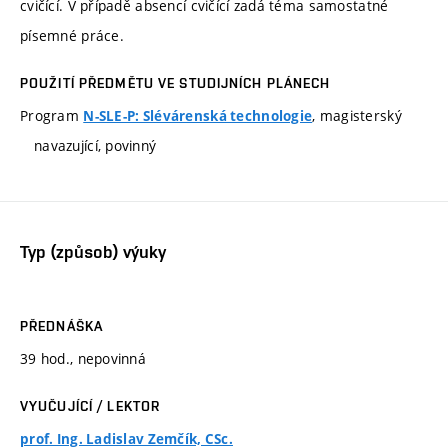
cvičící. V případě absencí cvičící zadá téma samostatné
písemné práce.
POUŽITÍ PŘEDMĚTU VE STUDIJNÍCH PLÁNECH
Program
, magisterský
N-SLE-P: Slévárenská technologie
navazující, povinný
Typ (způsob) výuky
PŘEDNÁŠKA
39 hod., nepovinná
VYUČUJÍCÍ / LEKTOR
prof. Ing. Ladislav Zemčík, CSc.