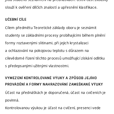
slouží k ověření dílčích znalostí a upřesnění klasifikace.
UČEBNÍ CÍLE
Cílem předmětu Teoretické základy oboru je seznámit
studenty se základními procesy probíhajícími během plnění
formy roztavenými slitinami, při jejich krystalizaci
a ochlazování na pokojovou teplotu s důrazem na
cílevědomé řízení těchto procesů umožňující získání odlitku
s předepsanými užitnými vlastnostmi.
VYMEZENÍ KONTROLOVANÉ VÝUKY A ZPŮSOB JEJÍHO
PROVÁDĚNÍ A FORMY NAHRAZOVÁNÍ ZAMEŠKANÉ VÝUKY
Účast na přednáškách je doporučená, účast na cvičeních je
povinná.
Kontrolovanou výukou je účast na cvičení, presenci vede