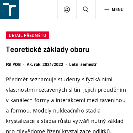
FSI
PŘIHLÁŠENÍ
HLEDAT
MENU
VUT
v
Brně
DETAIL PŘEDMĚTU
Teoretické základy oboru
FSI-POB
Ak. rok: 2021/2022
Letní semestr
Předmět seznamuje studenty s fyzikálními
vlastnostmi roztavených slitin, jejich prouděním
v kanálech formy a interakcemi mezi taveninou
a formou. Modely nukleačního stadia
krystalizace a stadia růstu vytváří nutný základ
pro cílevědomé řízení krystalizace odlitků.