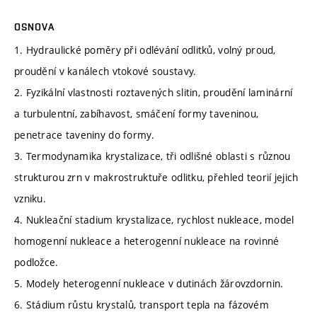
OSNOVA
1. Hydraulické poměry při odlévání odlitků, volný proud,
proudění v kanálech vtokové soustavy.
2. Fyzikální vlastnosti roztavených slitin, proudění laminární
a turbulentní, zabíhavost, smáčení formy taveninou,
penetrace taveniny do formy.
3. Termodynamika krystalizace, tři odlišné oblasti s různou
strukturou zrn v makrostruktuře odlitku, přehled teorií jejich
vzniku.
4. Nukleační stadium krystalizace, rychlost nukleace, model
homogenní nukleace a heterogenní nukleace na rovinné
podložce.
5. Modely heterogenní nukleace v dutinách žárovzdornin.
6. Stádium růstu krystalů, transport tepla na fázovém