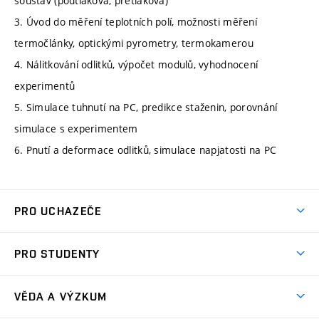
soustav (podtlaková, přetlaková)
3. Úvod do měření teplotních polí, možnosti měření
termočlánky, optickými pyrometry, termokamerou
4. Nálitkování odlitků, výpočet modulů, vyhodnocení
experimentů
5. Simulace tuhnutí na PC, predikce staženin, porovnání
simulace s experimentem
6. Pnutí a deformace odlitků, simulace napjatosti na PC
PRO UCHAZEČE
Studuj strojní inženýrství
PRO STUDENTY
Nabídka studia
Předměty
Ambasadoři studia
VĚDA A VÝZKUM
Studijní programy
Přijímačky