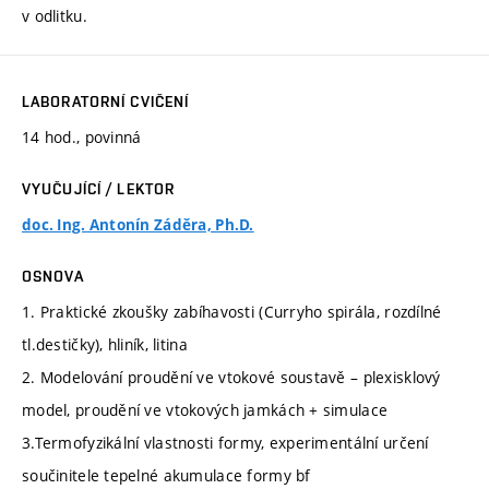
v odlitku.
LABORATORNÍ CVIČENÍ
14 hod., povinná
VYUČUJÍCÍ / LEKTOR
doc. Ing. Antonín Záděra, Ph.D.
OSNOVA
1. Praktické zkoušky zabíhavosti (Curryho spirála, rozdílné
tl.destičky), hliník, litina
2. Modelování proudění ve vtokové soustavě – plexisklový
model, proudění ve vtokových jamkách + simulace
3.Termofyzikální vlastnosti formy, experimentální určení
součinitele tepelné akumulace formy bf