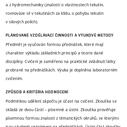
a z hydromechaniky (znalosti o vlastnostech tekutin,
rovnováze sil v tekutinách za klidu, o pohybu tekutin
v silových polích).
PLÁNOVANÉ VZDĚLÁVACÍ ČINNOSTI A VÝUKOVÉ METODY
Předmět je vyučován formou přednášek, které mají
charakter výkladu základních principů a teorie dané
disciplíny. Cvičení je zaměřeno na praktické zvládnutí látky
probrané na přednáškách. Výuka je doplněna laboratorním
cvičením.
ZPŮSOB A KRITÉRIA HODNOCENÍ
Podmínkou udělení zápočtu je účast na cvičení. Zkouška se
skládá ze dvou částí – písemné a ústní. Zkouška prověřuje
písemnou formou znalosti z tématických okruhů, se kterými
jsou studenti seznámeni na přednáškách. Ústní část zkoušky