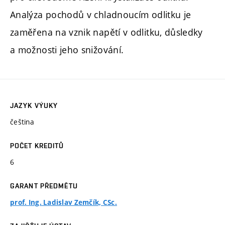
Analýza pochodů v chladnoucím odlitku je
zaměřena na vznik napětí v odlitku, důsledky
a možnosti jeho snižování.
JAZYK VÝUKY
čeština
POČET KREDITŮ
6
GARANT PŘEDMĚTU
prof. Ing. Ladislav Zemčík, CSc.