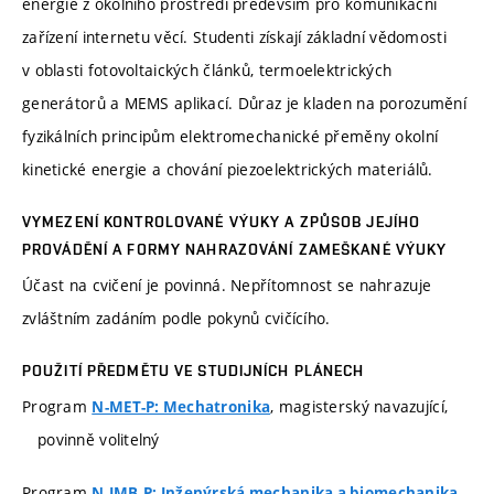
energie z okolního prostředí především pro komunikační
zařízení internetu věcí. Studenti získají základní vědomosti
v oblasti fotovoltaických článků, termoelektrických
generátorů a MEMS aplikací. Důraz je kladen na porozumění
fyzikálních principům elektromechanické přeměny okolní
kinetické energie a chování piezoelektrických materiálů.
VYMEZENÍ KONTROLOVANÉ VÝUKY A ZPŮSOB JEJÍHO
PROVÁDĚNÍ A FORMY NAHRAZOVÁNÍ ZAMEŠKANÉ VÝUKY
Účast na cvičení je povinná. Nepřítomnost se nahrazuje
zvláštním zadáním podle pokynů cvičícího.
POUŽITÍ PŘEDMĚTU VE STUDIJNÍCH PLÁNECH
Program
, magisterský navazující,
N-MET-P: Mechatronika
povinně volitelný
Program
,
N-IMB-P: Inženýrská mechanika a biomechanika