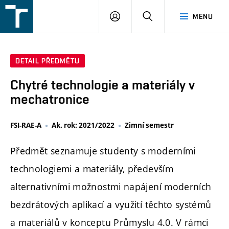
FSI
PŘIHLÁŠENÍ
HLEDAT
MENU
VUT
v
Brně
DETAIL PŘEDMĚTU
Chytré technologie a materiály v
mechatronice
FSI-RAE-A
Ak. rok: 2021/2022
Zimní semestr
Předmět seznamuje studenty s moderními
technologiemi a materiály, především
alternativními možnostmi napájení moderních
bezdrátových aplikací a využití těchto systémů
a materiálů v konceptu Průmyslu 4.0. V rámci