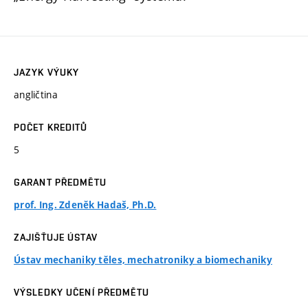
JAZYK VÝUKY
angličtina
POČET KREDITŮ
5
GARANT PŘEDMĚTU
prof. Ing. Zdeněk Hadaš, Ph.D.
ZAJIŠŤUJE ÚSTAV
Ústav mechaniky těles, mechatroniky a biomechaniky
VÝSLEDKY UČENÍ PŘEDMĚTU