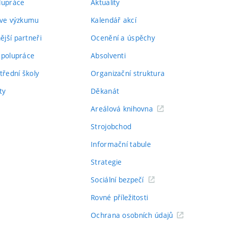
lupráce
Aktuality
 ve výzkumu
Kalendář akcí
jší partneři
Ocenění a úspěchy
spolupráce
Absolventi
třední školy
Organizační struktura
ty
Děkanát
Areálová knihovna
Strojobchod
Informační tabule
Strategie
Sociální bezpečí
Rovné příležitosti
Ochrana osobních údajů