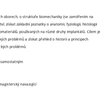
ých oborech, o struktuře biomechaniky (se zaměřením na
; získat základní poznatky o anatomii, fyziologii, histologii
biomateriálů, používaných na různé druhy implantátů. Cílem je
ých problémů a získat přehled o historii a principech
ických problémů.
e samostatným
 magisterský navazující