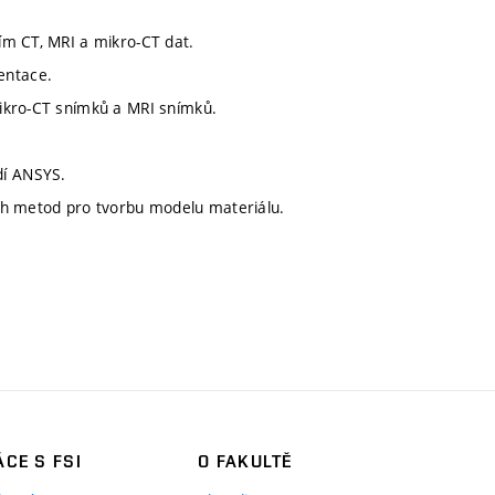
ím CT, MRI a mikro-CT dat.
entace.
ikro-CT snímků a MRI snímků.
dí ANSYS.
ch metod pro tvorbu modelu materiálu.
CE S FSI
O FAKULTĚ