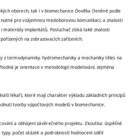
ýrských oborech, tak i v biomechanice člověka členěné podle
ů, nutné pro vzájemnou mezioborovou komunikaci, a znalosti
k i materiály implantátů. Posluchač získá také znalosti
pořízených na zobrazovacích zařízeních.
atky z termodynamiky, hydromechaniky a mechaniky těles na
 Vhodná je orientace v metodologii modelování, zejména
ší lékař), které mají charakter výkladu základních principů
vládnutí tvorby výpočtových modelů v biomechanice.
racování a obhájení závěrečného projektu. Zkouška: úspěšné
, typy, počet otázek a podrobnosti hodnocení sdělí