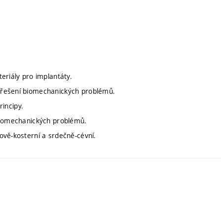
eriály pro implantáty.
 řešení biomechanických problémů.
rincipy.
 biomechanických problémů.
ově-kosterní a srdečně-cévní.