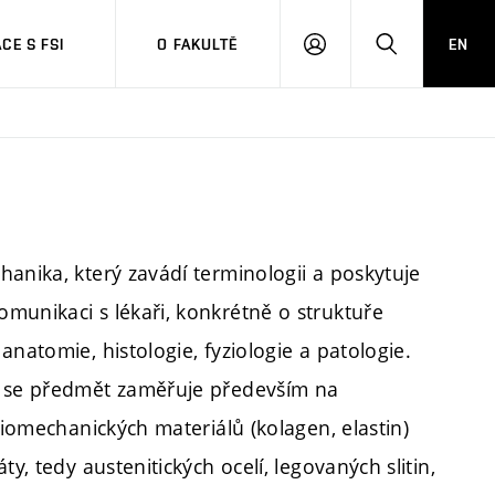
CE S FSI
O FAKULTĚ
EN
PŘIHLÁŠENÍ
HLEDAT
anika, který zavádí terminologii a poskytuje
munikaci s lékaři, konkrétně o struktuře
natomie, histologie, fyziologie a patologie.
í se předmět zaměřuje především na
biomechanických materiálů (kolagen, elastin)
y, tedy austenitických ocelí, legovaných slitin,