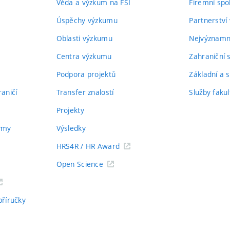
Věda a výzkum na FSI
Firemní spo
Úspěchy výzkumu
Partnerství
Oblasti výzkumu
Nejvýznamně
Centra výzkumu
Zahraniční 
Podpora projektů
Základní a s
aničí
Transfer znalostí
Služby fakul
Projekty
týmy
Výsledky
HRS4R / HR Award
Open Science
příručky