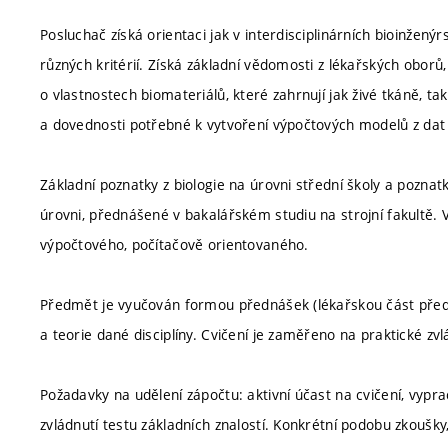
Posluchač získá orientaci jak v interdisciplinárních bioinžen
různých kritérií. Získá základní vědomosti z lékařských obor
o vlastnostech biomateriálů, které zahrnují jak živé tkáně, ta
a dovednosti potřebné k vytvoření výpočtových modelů z dat 
Základní poznatky z biologie na úrovni střední školy a pozn
úrovni, přednášené v bakalářském studiu na strojní fakultě.
výpočtového, počítačově orientovaného.
Předmět je vyučován formou přednášek (lékařskou část předná
a teorie dané disciplíny. Cvičení je zaměřeno na praktické z
Požadavky na udělení zápočtu: aktivní účast na cvičení, vyp
zvládnutí testu základních znalostí. Konkrétní podobu zkoušky