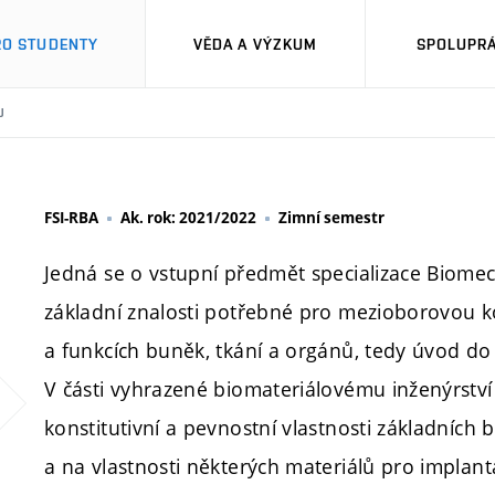
RO STUDENTY
VĚDA A VÝZKUM
SPOLUPRÁ
U
FSI-RBA
Ak. rok: 2021/2022
Zimní semestr
Jedná se o vstupní předmět specializace Biomech
základní znalosti potřebné pro mezioborovou ko
a funkcích buněk, tkání a orgánů, tedy úvod do a
V části vyhrazené biomateriálovému inženýrstv
konstitutivní a pevnostní vlastnosti základních 
a na vlastnosti některých materiálů pro implantát