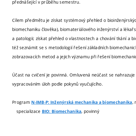
přednášející v průběhu semestru.
Cílem předmětu je získat systémový přehled o bioinženýrsk
biomechaniku člověka), biomateriálového inženýrství a lékařství
a patologii; získat přehled o vlastnostech a chování tkání a 
též seznámit se s metodologií řešení základních biomechanick
zobrazovacích metod a jejich významu při řešení biomechan
Účast na cvičení je povinná. Omluvená neúčast se nahrazuj
vypracováním úloh podle pokynů vyučujícího.
Program
,
N-IMB-P: Inženýrská mechanika a biomechanika
specializace
, povinný
BIO: Biomechanika