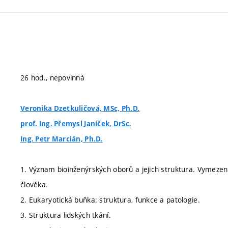
26 hod., nepovinná
Veronika Dzetkuličová, MSc, Ph.D.
prof. Ing. Přemysl Janíček, DrSc.
Ing. Petr Marcián, Ph.D.
1. Význam bioinženýrských oborů a jejich struktura. Vymez
člověka.
2. Eukaryotická buňka: struktura, funkce a patologie.
3. Struktura lidských tkání.