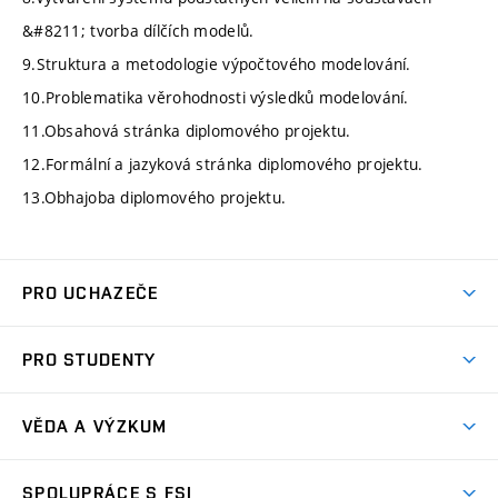
&#8211; tvorba dílčích modelů.
9.Struktura a metodologie výpočtového modelování.
10.Problematika věrohodnosti výsledků modelování.
11.Obsahová stránka diplomového projektu.
12.Formální a jazyková stránka diplomového projektu.
13.Obhajoba diplomového projektu.
PRO UCHAZEČE
Studuj strojní inženýrství
PRO STUDENTY
Nabídka studia
Předměty
Ambasadoři studia
VĚDA A VÝZKUM
Studijní programy
Přijímačky
Věda a výzkum na FSI
Studijní předpisy
SPOLUPRÁCE S FSI
Zápisy