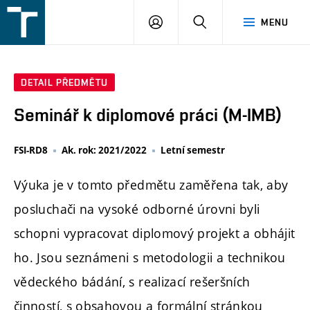
FSI
PŘIHLÁŠENÍ
HLEDAT
MENU
VUT
v
Brně
DETAIL PŘEDMĚTU
Seminář k diplomové práci (M-IMB)
FSI-RD8
Ak. rok: 2021/2022
Letní semestr
Výuka je v tomto předmětu zaměřena tak, aby
posluchači na vysoké odborné úrovni byli
schopni vypracovat diplomový projekt a obhájit
ho. Jsou seznámeni s metodologii a technikou
vědeckého bádání, s realizací rešeršních
činností, s obsahovou a formální stránkou