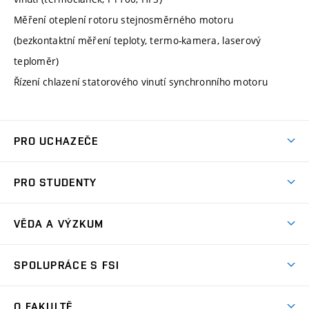
Měření oteplení rotoru stejnosměrného motoru
(bezkontaktní měření teploty, termo-kamera, laserový
teploměr)
Řízení chlazení statorového vinutí synchronního motoru
PRO UCHAZEČE
Studuj strojní inženýrství
PRO STUDENTY
Nabídka studia
Předměty
Ambasadoři studia
VĚDA A VÝZKUM
Studijní programy
Přijímačky
Věda a výzkum na FSI
Studijní předpisy
SPOLUPRÁCE S FSI
Zápisy
Úspěchy výzkumu
Časový plán studia
Často kladené dotazy
Firemní spolupráce
Oblasti výzkumu
O FAKULTĚ
Pro prváky