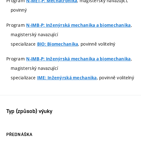
Program
, magisterský navazující,
N-MET-P: Mechatronika
povinný
Program
,
N-IMB-P: Inženýrská mechanika a biomechanika
magisterský navazující
specializace
, povinně volitelný
BIO: Biomechanika
Program
,
N-IMB-P: Inženýrská mechanika a biomechanika
magisterský navazující
specializace
, povinně volitelný
IME: Inženýrská mechanika
Typ (způsob) výuky
PŘEDNÁŠKA