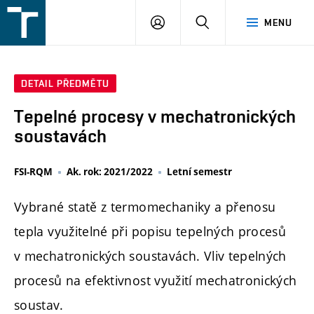
FSI
PŘIHLÁŠENÍ
HLEDAT
MENU
VUT
v
Brně
DETAIL PŘEDMĚTU
Tepelné procesy v mechatronických
soustavách
FSI-RQM
Ak. rok: 2021/2022
Letní semestr
Vybrané statě z termomechaniky a přenosu
tepla využitelné při popisu tepelných procesů
v mechatronických soustavách. Vliv tepelných
procesů na efektivnost využití mechatronických
soustav.