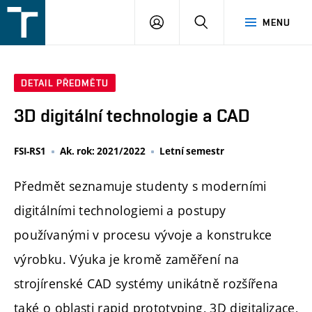
FSI
PŘIHLÁŠENÍ
HLEDAT
MENU
VUT
v
Brně
DETAIL PŘEDMĚTU
3D digitální technologie a CAD
FSI-RS1
Ak. rok: 2021/2022
Letní semestr
Předmět seznamuje studenty s moderními
digitálními technologiemi a postupy
používanými v procesu vývoje a konstrukce
výrobku. Výuka je kromě zaměření na
strojírenské CAD systémy unikátně rozšířena
také o oblasti rapid prototyping, 3D digitalizace,