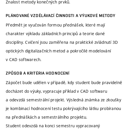
Znalost metody konečných prvků.
PLÁNOVANÉ VZDĚLÁVACÍ ČINNOSTI A VÝUKOVÉ METODY
Předmět je vyučován formou přednášek, které mají
charakter výkladu základních principů a teorie dané
disciplíny. Cvičení jsou zaměřena na praktické zvládnutí 3D
optických digitalizačních metod a pokročilé modelování
v CAD softwarech.
ZPŮSOB A KRITÉRIA HODNOCENÍ
Zápočet bude udělen v případě, kdy student bude pravidelně
docházet do výuky, vypracuje příklad v CAD softwaru
a odevzdá semestrální projekt. Výsledná známka ze zkoušky
je kombinací hodnocení testu pokrývajícího látku probíranou
na přednáškách a semestrálního projektu.
Student odevzdá na konci semestru vypracovaný