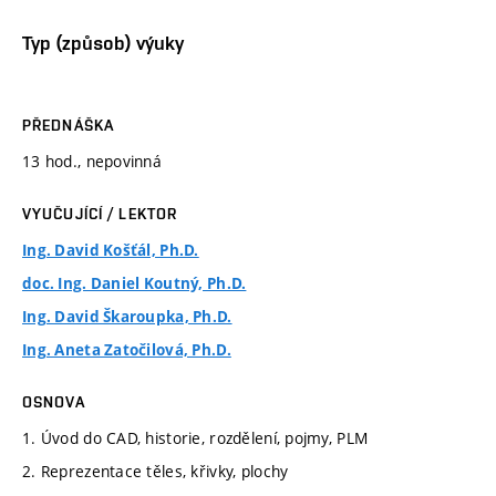
Typ (způsob) výuky
PŘEDNÁŠKA
13 hod., nepovinná
VYUČUJÍCÍ / LEKTOR
Ing. David Košťál, Ph.D.
doc. Ing. Daniel Koutný, Ph.D.
Ing. David Škaroupka, Ph.D.
Ing. Aneta Zatočilová, Ph.D.
OSNOVA
1. Úvod do CAD, historie, rozdělení, pojmy, PLM
2. Reprezentace těles, křivky, plochy