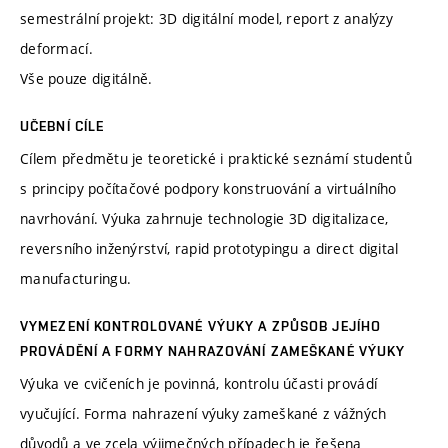
semestrální projekt: 3D digitální model, report z analýzy
deformací.
Vše pouze digitálně.
UČEBNÍ CÍLE
Cílem předmětu je teoretické i praktické seznámí studentů
s principy počítačové podpory konstruování a virtuálního
navrhování. Výuka zahrnuje technologie 3D digitalizace,
reversního inženýrství, rapid prototypingu a direct digital
manufacturingu.
VYMEZENÍ KONTROLOVANÉ VÝUKY A ZPŮSOB JEJÍHO
PROVÁDĚNÍ A FORMY NAHRAZOVÁNÍ ZAMEŠKANÉ VÝUKY
Výuka ve cvičeních je povinná, kontrolu účasti provádí
vyučující. Forma nahrazení výuky zameškané z vážných
důvodů a ve zcela výjimečných případech je řešena