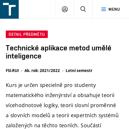
FSI
PŘIHLÁŠENÍ
HLEDAT
MENU
VUT
v
Brně
DETAIL PŘEDMĚTU
Technické aplikace metod umělé
inteligence
FSI-RUI
Ak. rok: 2021/2022
Letní semestr
Kurs je určen specielně pro studenty
matematického inženýrství a obsahuje teorii
vícehodnotové logiky, teorii slovní proměnné
a slovních modelů a teorii expertních systémů
založených na těchto teoriích. Součástí