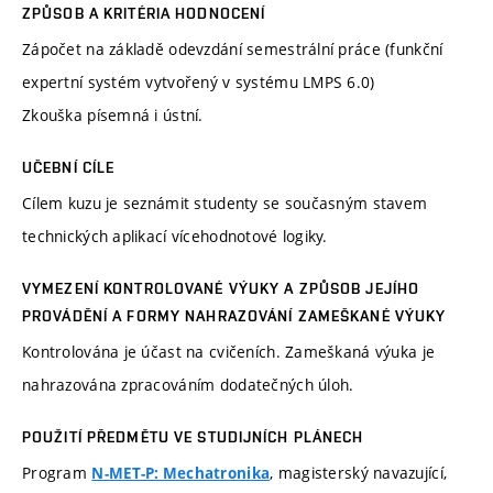
ZPŮSOB A KRITÉRIA HODNOCENÍ
Zápočet na základě odevzdání semestrální práce (funkční
expertní systém vytvořený v systému LMPS 6.0)
Zkouška písemná i ústní.
UČEBNÍ CÍLE
Cílem kuzu je seznámit studenty se současným stavem
technických aplikací vícehodnotové logiky.
VYMEZENÍ KONTROLOVANÉ VÝUKY A ZPŮSOB JEJÍHO
PROVÁDĚNÍ A FORMY NAHRAZOVÁNÍ ZAMEŠKANÉ VÝUKY
Kontrolována je účast na cvičeních. Zameškaná výuka je
nahrazována zpracováním dodatečných úloh.
POUŽITÍ PŘEDMĚTU VE STUDIJNÍCH PLÁNECH
Program
, magisterský navazující,
N-MET-P: Mechatronika