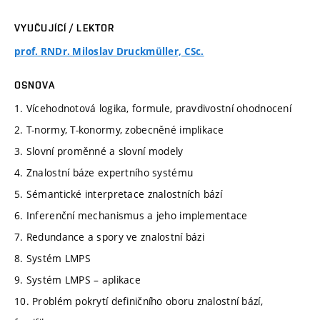
VYUČUJÍCÍ / LEKTOR
prof. RNDr. Miloslav Druckmüller, CSc.
OSNOVA
1. Vícehodnotová logika, formule, pravdivostní ohodnocení
2. T-normy, T-konormy, zobecněné implikace
3. Slovní proměnné a slovní modely
4. Znalostní báze expertního systému
5. Sémantické interpretace znalostních bází
6. Inferenční mechanismus a jeho implementace
7. Redundance a spory ve znalostní bázi
8. Systém LMPS
9. Systém LMPS – aplikace
10. Problém pokrytí definičního oboru znalostní bází,