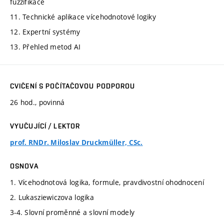
fuzzifikace
11. Technické aplikace vícehodnotové logiky
12. Expertní systémy
13. Přehled metod AI
CVIČENÍ S POČÍTAČOVOU PODPOROU
26 hod., povinná
VYUČUJÍCÍ / LEKTOR
prof. RNDr. Miloslav Druckmüller, CSc.
OSNOVA
1. Vícehodnotová logika, formule, pravdivostní ohodnocení
2. Lukasziewiczova logika
3-4. Slovní proměnné a slovní modely