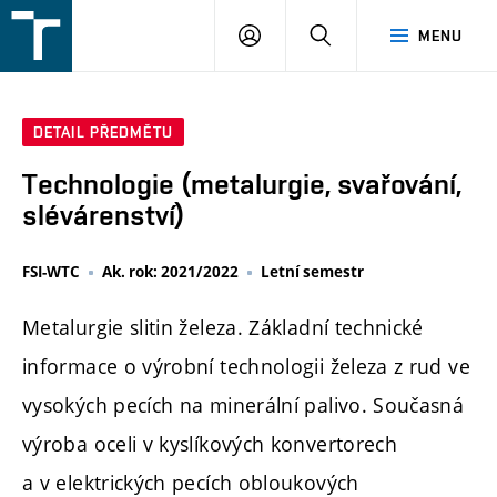
FSI
PŘIHLÁŠENÍ
HLEDAT
MENU
VUT
v
Brně
DETAIL PŘEDMĚTU
Technologie (metalurgie, svařování,
slévárenství)
FSI-WTC
Ak. rok: 2021/2022
Letní semestr
Metalurgie slitin železa. Základní technické
informace o výrobní technologii železa z rud ve
vysokých pecích na minerální palivo. Současná
výroba oceli v kyslíkových konvertorech
a v elektrických pecích obloukových