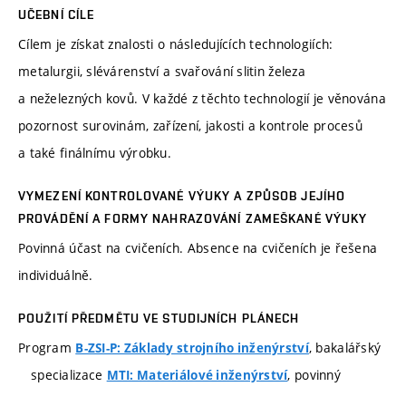
UČEBNÍ CÍLE
Cílem je získat znalosti o následujících technologiích:
metalurgii, slévárenství a svařování slitin železa
a neželezných kovů. V každé z těchto technologií je věnována
pozornost surovinám, zařízení, jakosti a kontrole procesů
a také finálnímu výrobku.
VYMEZENÍ KONTROLOVANÉ VÝUKY A ZPŮSOB JEJÍHO
PROVÁDĚNÍ A FORMY NAHRAZOVÁNÍ ZAMEŠKANÉ VÝUKY
Povinná účast na cvičeních. Absence na cvičeních je řešena
individuálně.
POUŽITÍ PŘEDMĚTU VE STUDIJNÍCH PLÁNECH
Program
, bakalářský
B-ZSI-P: Základy strojního inženýrství
specializace
, povinný
MTI: Materiálové inženýrství