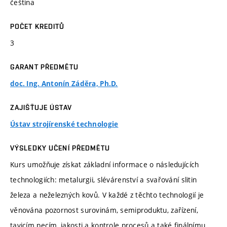
čeština
POČET KREDITŮ
3
GARANT PŘEDMĚTU
doc. Ing. Antonín Záděra, Ph.D.
ZAJIŠŤUJE ÚSTAV
Ústav strojírenské technologie
VÝSLEDKY UČENÍ PŘEDMĚTU
Kurs umožňuje získat základní informace o následujících
technologiích: metalurgii, slévárenství a svařování slitin
železa a neželezných kovů. V každé z těchto technologií je
věnována pozornost surovinám, semiproduktu, zařízení,
tavicím pecím, jakosti a kontrole procesů a také finálnímu