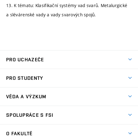
13. K tématu: Klasifikační systémy vad svarů. Metalurgické
a slévárenské vady a vady svarových spojů.
PRO UCHAZEČE
Studuj strojní inženýrství
PRO STUDENTY
Nabídka studia
Předměty
Ambasadoři studia
VĚDA A VÝZKUM
Studijní programy
Přijímačky
Věda a výzkum na FSI
Studijní předpisy
SPOLUPRÁCE S FSI
Zápisy
Úspěchy výzkumu
Časový plán studia
Často kladené dotazy
Firemní spolupráce
Oblasti výzkumu
O FAKULTĚ
Pro prváky
Dny otevřených dveří