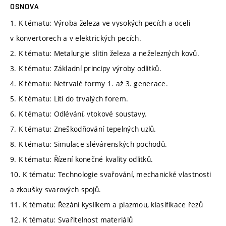
OSNOVA
1. K tématu: Výroba železa ve vysokých pecích a oceli
v konvertorech a v elektrických pecích.
2. K tématu: Metalurgie slitin železa a neželezných kovů.
3. K tématu: Základní principy výroby odlitků.
4. K tématu: Netrvalé formy 1. až 3. generace.
5. K tématu: Lití do trvalých forem.
6. K tématu: Odlévání, vtokové soustavy.
7. K tématu: Zneškodňování tepelných uzlů.
8. K tématu: Simulace slévárenských pochodů.
9. K tématu: Řízení konečné kvality odlitků.
10. K tématu: Technologie svařování, mechanické vlastnosti
a zkoušky svarových spojů.
11. K tématu: Řezání kyslíkem a plazmou, klasifikace řezů
12. K tématu: Svařitelnost materiálů