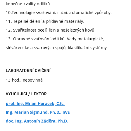
konečné kvality odlitků
10.Technologie svařování; ruční, automatické způsoby.
11. Tepelné dělení a přídavné materiály.
12. Svařitelnost ocelí, litin a neželezných kovů
13. Opravné svařování odlitků. Vady metalurgické,
slévárenské a svarových spojů; klasifikační systémy.
LABORATORNÍ CVIČENÍ
13 hod., nepovinná
VYUČUJÍCÍ / LEKTOR
prof. Ing. Milan Horáček, CSc.
Ing. Marian Sigmund, Ph.D., IWE
doc. Ing. Antonín Záděra, Ph.D.